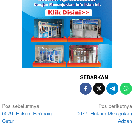
SEBARKAN
Navigasi
Pos sebelumnya
Pos berikutnya
pos
0079. Hukum Bermain
0077. Hukum Melagukan
Catur
Adzan