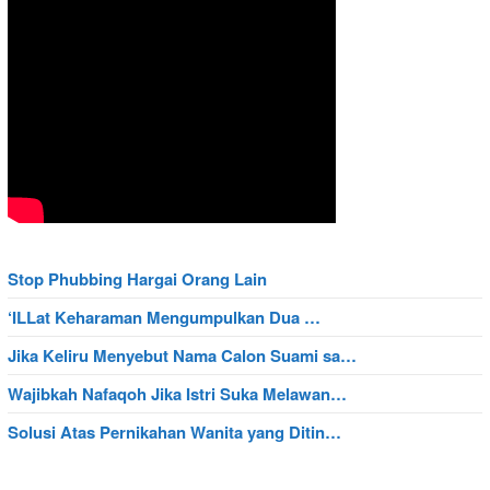
Stop Phubbing Hargai Orang Lain
‘ILLat Keharaman Mengumpulkan Dua …
Jika Keliru Menyebut Nama Calon Suami sa…
Wajibkah Nafaqoh Jika Istri Suka Melawan…
Solusi Atas Pernikahan Wanita yang Ditin…