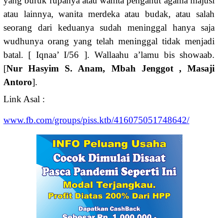
yang buruk rupanya atau wanita penganut agama majusi
atau lainnya, wanita merdeka atau budak, atau salah
seorang dari keduanya sudah meninggal hanya saja
wudhunya orang yang telah meninggal tidak menjadi
batal. [ Iqnaa’ I/56 ]. Wallaahu a’lamu bis showaab.
[
Nur Hasyim S. Anam, Mbah Jenggot , Masaji
Antoro
].
Link Asal :
www.fb.com/groups/piss.ktb/416075051748642/