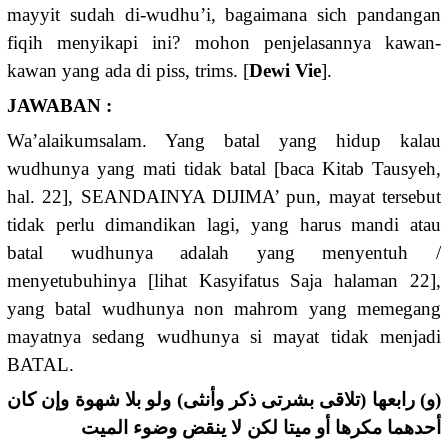
mayyit sudah di-wudhu’i, bagaimana sich pandangan
fiqih menyikapi ini? mohon penjelasannya kawan-
kawan yang ada di piss, trims. [
Dewi Vie
].
JAWABAN :
Wa’alaikumsalam. Yang batal yang hidup kalau
wudhunya yang mati tidak batal [baca Kitab Tausyeh,
hal. 22], SEANDAINYA DIJIMA’ pun, mayat tersebut
tidak perlu dimandikan lagi, yang harus mandi atau
batal wudhunya adalah yang menyentuh /
menyetubuhinya [lihat Kasyifatus Saja halaman 22],
yang batal wudhunya non mahrom yang memegang
mayatnya sedang wudhunya si mayat tidak menjadi
BATAL.
(و) رابعها (تلاقى بشرتى ذكر وأنثى) ولو بلا شهوة وإن كان
أحدهما مكرها أو ميتا لكن لا ينقض وضوء الميت