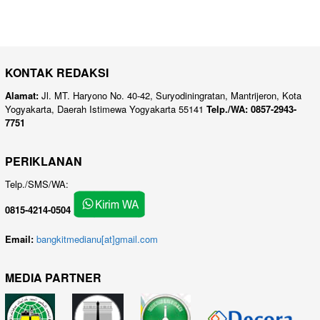
KONTAK REDAKSI
Alamat:
Jl. MT. Haryono No. 40-42, Suryodiningratan, Mantrijeron, Kota
Yogyakarta, Daerah Istimewa Yogyakarta 55141
Telp./WA: 0857-2943-
7751
PERIKLANAN
Telp./SMS/WA:
0815-4214-0504
Email:
bangkitmedianu[at]gmail.com
MEDIA PARTNER