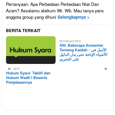
Pertanyaan: Apa Perbedaan Perbedaan Niat Dan
Azam? Assalamu alaikum Wr. Wb. Mau tanya para
anggota group yang dihuni
Selengkapnya >
BERITA TERKAIT
26 Februari 2012
430. Beberapa Komentar
Tentang Kaidah : الأصل فى
الأشياء الإباحة حتى يدل الدليل
على التحريم
«
»
6 Mei 2015
2
Hukum Syara’ Taklifi dan
I
Hukum Wadh’i Beserta
M
Penjelasannya