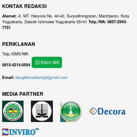
KONTAK REDAKSI
Alamat:
Jl. MT. Haryono No. 40-42, Suryodiningratan, Mantrijeron, Kota
Yogyakarta, Daerah Istimewa Yogyakarta 55141
Telp./WA: 0857-2943-
7751
PERIKLANAN
Telp./SMS/WA:
0815-4214-0504
Email:
bangkitmedianu[at]gmail.com
MEDIA PARTNER