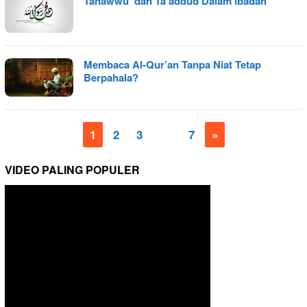
Tanawwu’ dan Ta’addud Dalam Ibadah
Membaca Al-Qur’an Tanpa Niat Tetap
Berpahala?
1
2
3
…
7
»
VIDEO PALING POPULER