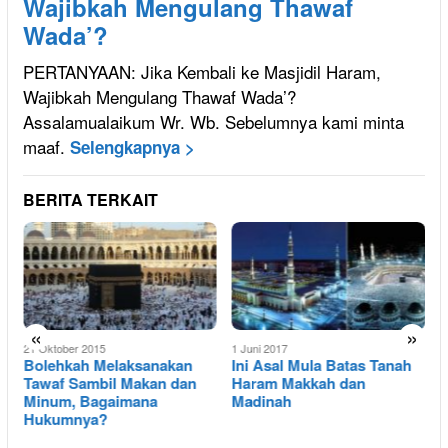
Wajibkah Mengulang Thawaf
Wada’?
PERTANYAAN: Jika Kembali ke Masjidil Haram,
Wajibkah Mengulang Thawaf Wada’?
Assalamualaikum Wr. Wb. Sebelumnya kami minta
maaf.
Selengkapnya >
BERITA TERKAIT
4
«
»
21 Oktober 2015
1 Juni 2017
Bolehkah Melaksanakan
Ini Asal Mula Batas Tanah
Tawaf Sambil Makan dan
Haram Makkah dan
Minum, Bagaimana
Madinah
Hukumnya?