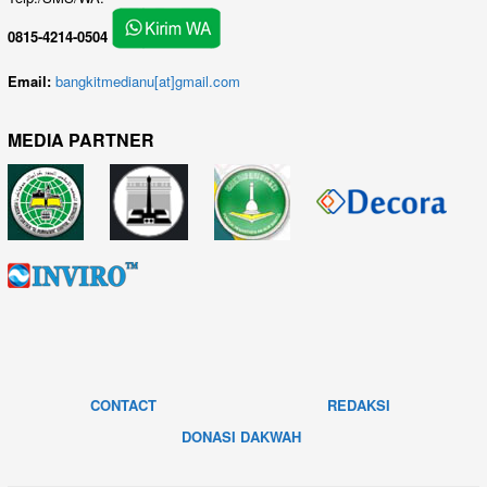
0815-4214-0504
Email:
bangkitmedianu[at]gmail.com
MEDIA PARTNER
CONTACT
REDAKSI
DONASI DAKWAH