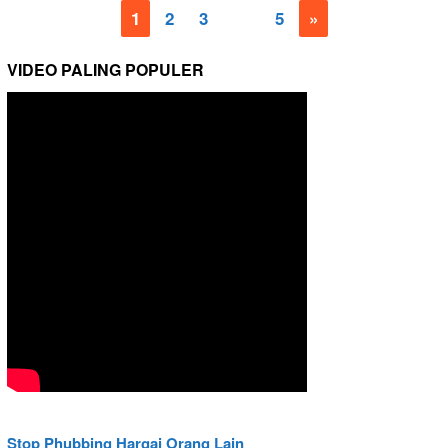
1
2
3
…
5
»
VIDEO PALING POPULER
Stop Phubbing Hargai Orang Lain