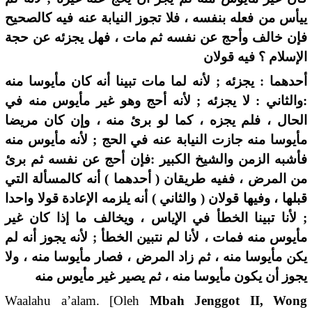
ييأس من فعله بنفسه ، فلا تجوز النيابة عنه فيه كالصحيح
فإن خالف وأحج عن نفسه ثم مات ، فهل يجزئه عن حجة
الإسلام ؟ فيه قولان
أحدهما : يجزئه ; لأنه لما مات تبينا أنه كان مأيوسا منه
:والثاني : لا يجزئه ; لأنه أحج وهو غير مأيوس منه في
الحال ، فلم يجزه ، كما لو برئ منه ، وإن كان مريضا
مأيوسا منه جازت النيابة عنه في الحج ; لأنه مأيوس منه
فأشبه الزمن والشيخ الكبير :فإن أحج عن نفسه ثم برئ
من المرض ، ففيه طريقان ( أحدهما ) أنه كالمسألة التي
قبلها ، وفيها قولان ( والثاني ) أنه يلزمه الإعادة قولا واحدا
; لأنا تبينا الخطأ في الإياس ، ويخالف ما إذا كان غير
مأيوس منه فمات ، لأنا لم نتبين الخطأ ; لأنه يجوز أنه لم
يكن مأيوسا منه ، ثم زاد المرض ، فصار مأيوسا منه ، ولا
يجوز أن يكون مأيوسا منه ، ثم يصير غير مأيوس منه
Waalahu a’alam. [Oleh
Mbah Jenggot II, Wong