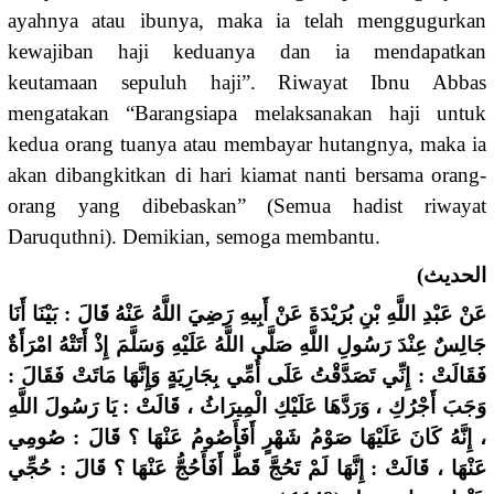
ayahnya atau ibunya, maka ia telah menggugurkan
kewajiban haji keduanya dan ia mendapatkan
keutamaan sepuluh haji”. Riwayat Ibnu Abbas
mengatakan “Barangsiapa melaksanakan haji untuk
kedua orang tuanya atau membayar hutangnya, maka ia
akan dibangkitkan di hari kiamat nanti bersama orang-
orang yang dibebaskan” (Semua hadist riwayat
Daruquthni). Demikian, semoga membantu.
الحديث)
عَنْ عَبْدِ اللَّهِ بْنِ بُرَيْدَةَ عَنْ أَبِيهِ رَضِيَ اللَّهُ عَنْهُ قَالَ : بَيْنَا أَنَا
جَالِسٌ عِنْدَ رَسُولِ اللَّهِ صَلَّى اللَّهُ عَلَيْهِ وَسَلَّمَ إِذْ أَتَتْهُ امْرَأَةٌ
فَقَالَتْ : إِنِّي تَصَدَّقْتُ عَلَى أُمِّي بِجَارِيَةٍ وَإِنَّهَا مَاتَتْ فَقَالَ :
وَجَبَ أَجْرُكِ ، وَرَدَّهَا عَلَيْكِ الْمِيرَاثُ ، قَالَتْ : يَا رَسُولَ اللَّهِ
، إِنَّهُ كَانَ عَلَيْهَا صَوْمُ شَهْرٍ أَفَأَصُومُ عَنْهَا ؟ قَالَ : صُومِي
عَنْهَا ، قَالَتْ : إِنَّهَا لَمْ تَحُجَّ قَطُّ أَفَأَحُجُّ عَنْهَا ؟ قَالَ : حُجِّي