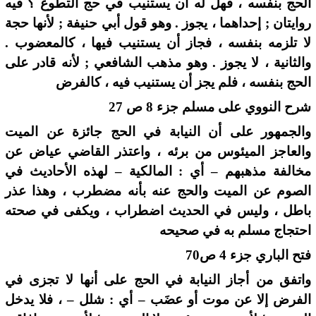
الحج بنفسه ، فهل له أن يستنيب في حج التطوع ؟ فيه
روايتان ; إحداهما ، يجوز . وهو قول أبي حنيفة ; لأنها حجة
لا تلزمه بنفسه ، فجاز أن يستنيب فيها ، كالمعضوب .
والثانية ، لا يجوز . وهو مذهب الشافعي ; لأنه قادر على
الحج بنفسه ، فلم يجز أن يستنيب فيه ، كالفرض
شرح النووي على مسلم جزء 8 ص 27
والجمهور على أن النيابة في الحج جائزة عن الميت
والعاجز الميئوس من برئه ، واعتذر القاضي عياض عن
مخالفة مذهبهم – أي : المالكية – لهذه الأحاديث في
الصوم عن الميت والحج عنه بأنه مضطرب ، وهذا عذر
باطل ، وليس في الحديث اضطراب ، ويكفى في صحته
احتجاج مسلم به في صحيحه
فتح الباري جزء 4 ص70
واتفق من أجاز النيابة في الحج على أنها لا تجزى في
الفرض إلا عن موت أو عضَب – أي : شلل – ، فلا يدخل