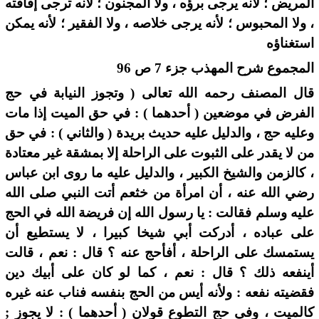
المريض ؛ لأنه يرجى برؤه ، ولا المجنون ؛ لأنه ترجى إفاقته
، ولا المحبوس ؛ لأنه يرجى خلاصه ، ولا الفقير ؛ لأنه يمكن
استغناؤه
المجموع شرح المهذب جزء 7 ص 96
قال المصنف رحمه الله تعالى ( وتجوز النيابة في حج
الفرض في موضعين ( أحدهما ) : في حق الميت إذا مات
وعليه حج ، والدليل عليه حديث بريدة ( والثاني ) : في حق
من لا يقدر على الثبوت على الراحلة إلا بمشقة غير معتادة
، كالزمن والشيخ الكبير ، والدليل عليه ما روى ابن عباس
رضي الله عنه ، أن امرأة من خثعم أتت النبي صلى الله
عليه وسلم فقالت : يا رسول الله إن فريضة الله في الحج
على عباده ، أدركت أبي شيخا كبيرا ، لا يستطيع أن
يستمسك على الراحلة ، أفأحج عنه ؟ قال : نعم ، قالت
أينفعه ذلك ؟ قال : نعم ، كما لو كان على أبيك دين
فقضيته نفعه : ولأنه أيس من الحج بنفسه فناب عنه غيره
كالميت ، وفي حج التطوع قولان ( أحدهما ) : لا يجوز ;