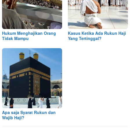
Hukum Menghajikan Orang
Kasus Ketika Ada Rukun Haji
Tidak Mampu
Yang Tertinggal?
Apa saja Syarat Rukun dan
Wajib Haji?