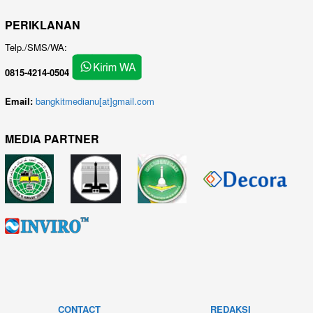
PERIKLANAN
Telp./SMS/WA:
0815-4214-0504
Email:
bangkitmedianu[at]gmail.com
MEDIA PARTNER
CONTACT
REDAKSI