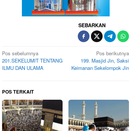
SEBARKAN
Navigasi
Pos sebelumnya
Pos berikutnya
pos
201.SEKELUMIT TENTANG
199. Masjid Jin, Saksi
ILMU DAN ULAMA
Keimanan Sekelompok Jin
POS TERKAIT