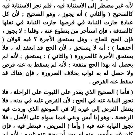
لأنه غير مضطر إلى الاستنابة فيه ، فلم تجز الاستنابة فيه
كالصحيح ( والثاني ) أنه يجوز ، وهو الصحيح ; لأن كل
عبادة جازت النيابة في فرضها جازت النيابة في نفلها
كالصدقة ، فإن استأجر من يتطوع عنه ، وقلنا : لا يجوز ،
فإن الحج للحاج ، وهل يستحق الأجرة ؟ فيه قولان (
أحدهما ) : أنه لا يستحق ، لأن الحج قد انعقد له ، فلا
يستحق الأجرة كالصرورة ( والثاني ) : يستحق ; لأنه لم
يحصل له بهذا الحج منفعة ; لأنه لم يسقط به عنه فرض
ولا حصل له به ثواب بخلاف الصرورة ، فإن هناك قد
سقط عنه الفرض .
( فأما ) الصحيح الذي يقدر على الثبوت على الراحلة ، فلا
تجوز النيابة عنه في الحج ; لأن الفرض عليه في بدنه ، فلا
ينتقل الفرض إلى غيره إلا في الموضع الذي وردت فيه
الرخصة ، وهو إذا أيس وبقي فيما سواه على الأصل ، فلا
تجوز النيابة عنه فيه ( وأما ) المريض ، فينظر فيه ، فإن
كان غير مأيوس منه لم يجز أن يحج عنه غيره ; لأنه لم