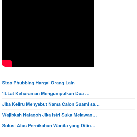
Stop Phubbing Hargai Orang Lain
‘ILLat Keharaman Mengumpulkan Dua …
Jika Keliru Menyebut Nama Calon Suami sa…
Wajibkah Nafaqoh Jika Istri Suka Melawan…
Solusi Atas Pernikahan Wanita yang Ditin…