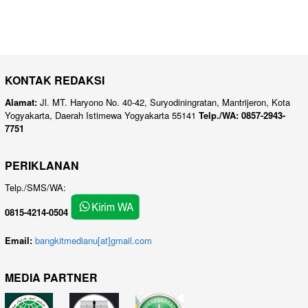
KONTAK REDAKSI
Alamat:
Jl. MT. Haryono No. 40-42, Suryodiningratan, Mantrijeron, Kota
Yogyakarta, Daerah Istimewa Yogyakarta 55141
Telp./WA: 0857-2943-
7751
PERIKLANAN
Telp./SMS/WA:
0815-4214-0504
Email:
bangkitmedianu[at]gmail.com
MEDIA PARTNER