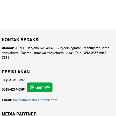
KONTAK REDAKSI
Alamat:
Jl. MT. Haryono No. 40-42, Suryodiningratan, Mantrijeron, Kota
Yogyakarta, Daerah Istimewa Yogyakarta 55141
Telp./WA: 0857-2943-
7751
PERIKLANAN
Telp./SMS/WA:
0815-4214-0504
Email:
bangkitmedianu[at]gmail.com
MEDIA PARTNER