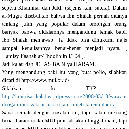
seperti Khammar dan Jukh (sejenis kain sutera). Dalam
al-Mugni disebutkan bahwa Ibn Shalah pernah ditanya
tentang jukh yang popular dalam omongan orang
banyak bahwa didalamnya mengandung lemak babi,
Ibn Shalah menjawab “Ia tidak bisa dihukumi najis
sampai kenajisannya benar-benar menjadi nyata. [
Hamisy I’aanah at-Thoolibiin I/104 ].
Jadi kalau dah JELAS BABI ya HARAM,
Yang mengandung babi itu yang buat polio, silahkan
dicari di http://www.mui.or.id/
Silahkan ke TKP :
http://imunisasihalal.wordpress.com/2008/03/13/wawanca
dengan-mui-vaksin-haram-tapi-boleh-karena-darurat.
Saya pernah dengar masalah ini, tapi kalau memang
benar haram maka MUI pun tak akan tinggal diam, tapi
yang jelas MUI menghalalkan, saya juga seorang ibu