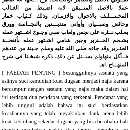
عملا بالاصل المتــيقن لانه اضـبط من الغـالب
المخـتـــلـف بالاحوال والازمـان. وذلك كـثياب خمار
وحائض وصبــيان وأوانى متديـــنين بالنجــاسة وورق
يغـلب نــثره على نجس ولعاب صبي وجـوج اشــتهر عمله
بشـحم الخــنزير وجبن شامي اشـتهر عمله بأنفحــة
الخنـزير وقد جاءه صلى الله عليه وسلم جـبنة من عندهم
فــأكل منهاولم يســئل عن ذلك. ذكره شيخـنا فى شرح
المنهــاج .اهـ
[ FAEDAH PENTING ] Sesungguhnya sesuatu yang
aslinya suci kemudian kuat dugaan menjadi najis karena
bercampur dengan sesuatu yang najis maka dalam hal
ini terdapat dua pendapat yang terkenal. Pendapat yang
lebih unggul adalah bahwa itu suci berdasarkan
keasliannya yang telah meyakinkan dank arena lebih
kuat ketimbang sekedar dugaan yang bisa berubah-ubah
dengan perubahan waktu dan tempat, demikian ini