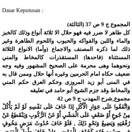
Dasar Keputusan :
المجموع ج 9 ص 37 (الثالثة)
كل طاهر لا ضرر فيه فهو حلال الا ثلاثة أنواع وذلك كالخبز
والماء واللبن والفواكه والحبوب واللحوم الطاهرة وغير
ذلك لما ذكره المصنف والاجماع (وأما) الانواع الثلاثة
المستثناة (فاحدها) المستقذرات كالمخاط والمني
ونحوهما وهى محرمة على الصحيح المشهور وفيه وجه
ضعيف حكاه امام الحرمين وغيره أنها حلال وممن قال به
في المنى أبو زيد المروزى وحكم العرق حكم المني
والمخاط وقد جزم الشيخ أبو حامد في تعليقه
مجموع ِشرح المهدب ج 9 ص 42
وَاتَّفَقُوا عَلَى جَوَازِ الْأَكْلِ إذَا خَافَ عَلَى نَفْسِهِ لَوْ لَمْ يَأْكُلْ
مِنْ جُوعٍ أَوْ ضَعْفٍ عَلَى الْمَشْيِ أَوْ عَنْ الرُّكُوبِ وَيَنْقَطِعُ عَنْ
رُفْقَتِهِ وَيَضِيعُ وَنَحْوِ ذَلِكَ , فَلَوْ خَافَ حُدُوثَ مَرَضٍ مَخُوفٍ
فِي جِسْمِهِ فَهُوَ كَخَوْفِ الْمَوْتِ , وَإِنْ خَافَ طُولَ الْمَرَضِ