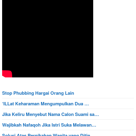
Stop Phubbing Hargai Orang Lain
‘ILLat Keharaman Mengumpulkan Dua …
Jika Keliru Menyebut Nama Calon Suami sa…
Wajibkah Nafaqoh Jika Istri Suka Melawan…
Solusi Atas Pernikahan Wanita yang Ditin…