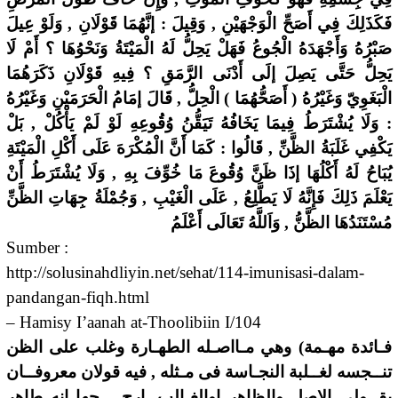
فَكَذَلِكَ فِي أَصَحِّ الْوَجْهَيْنِ , وَقِيلَ : إنَّهُمَا قَوْلَانِ , وَلَوْ عِيلَ
صَبْرُهُ وَأَجْهَدَهُ الْجُوعُ فَهَلْ يَحِلُّ لَهُ الْمَيْتَةُ وَنَحْوُهَا ؟ أَمْ لَا
يَحِلُّ حَتَّى يَصِلَ إلَى أَدْنَى الرَّمَقِ ؟ فِيهِ قَوْلَانِ ذَكَرَهُمَا
الْبَغَوِيّ وَغَيْرُهُ ( أَصَحُّهُمَا ) الْحِلُّ , قَالَ إمَامُ الْحَرَمَيْنِ وَغَيْرُهُ
: وَلَا يُشْتَرَطُ فِيمَا يَخَافُهُ تَيَقُّنُ وُقُوعِهِ لَوْ لَمْ يَأْكُلْ , بَلْ
يَكْفِي غَلَبَةُ الظَّنِّ , قَالُوا : كَمَا أَنَّ الْمُكْرَهَ عَلَى أَكْلِ الْمَيْتَةِ
يُبَاحُ لَهُ أَكْلُهَا إذَا ظَنَّ وُقُوعَ مَا خُوِّفَ بِهِ , وَلَا يُشْتَرَطُ أَنْ
يَعْلَمَ ذَلِكَ فَإِنَّهُ لَا يَطَّلِعُ , عَلَى الْغَيْبِ , وَجُمْلَةُ جِهَاتِ الظَّنِّ
مُسْتَنَدُهَا الظَّنُّ , وَاَللَّهُ تَعَالَى أَعْلَمُ
Sumber :
http://solusinahdliyin.net/sehat/114-imunisasi-dalam-
pandangan-fiqh.html
– Hamisy I’aanah at-Thoolibiin I/104
فـائدة مهـمة) وهي مـااصـله الطهـارة وغلب على الظن
تنــجسه لغــلبة النجـاسة فى مـثله , فيه قولان معروفــان
بقــولي الاصل والظاهر اوالغـالب, ارج…ـحها انه طاهر