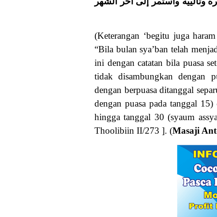
وتالييه واستمر إلى آخر الشهر
(Keterangan ‘begitu juga haram 
“Bila bulan sya’ban telah menja
ini dengan catatan bila puasa se
tidak disambungkan dengan p
dengan berpuasa ditanggal sepa
dengan puasa pada tanggal 15)
hingga tanggal 30 (syaum assya
Thoolibiin II/273 ]. (
Masaji Ant