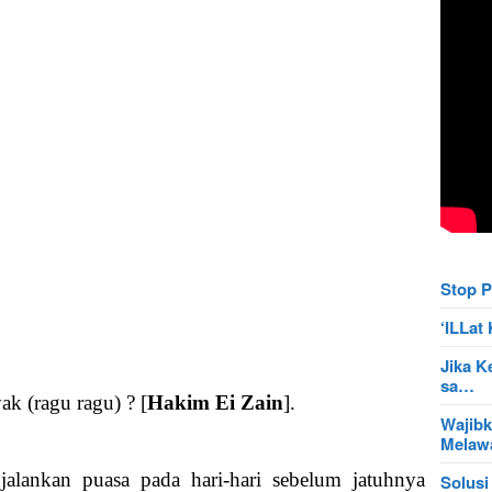
Stop P
‘ILLa
Jika K
sa…
ak (ragu ragu) ? [
Hakim Ei Zain
].
Wajibk
Mela
jalankan puasa pada hari-hari sebelum jatuhnya
Solusi