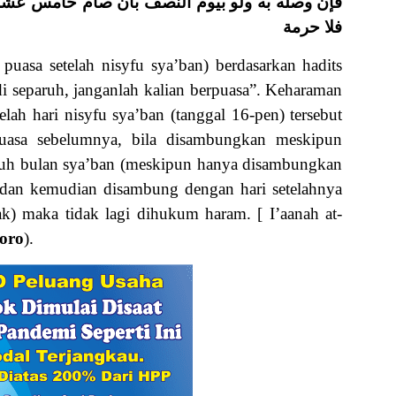
فإن وصله به ولو بيوم النصف بأن صام خامس عشره 
فلا حرمة
puasa setelah nisyfu sya’ban) berdasarkan hadits
di separuh, janganlah kalian berpuasa”. Keharaman
telah hari nisyfu sya’ban (tanggal 16-pen) tersebut
uasa sebelumnya, bila disambungkan meskipun
ruh bulan sya’ban (meskipun hanya disambungkan
 dan kemudian disambung dengan hari setelahnya
k) maka tidak lagi dihukum haram. [ I’aanah at-
oro
).