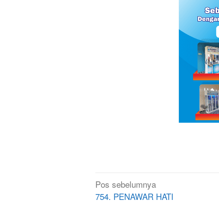
Navigasi
Pos sebelumnya
pos
754. PENAWAR HATI