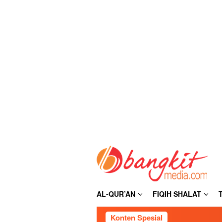
Loncat
ke
konten
AL-QUR’AN
FIQIH SHALAT
Konten Spesial