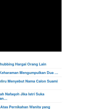
hubbing Hargai Orang Lain
t Keharaman Mengumpulkan Dua …
eliru Menyebut Nama Calon Suami
ah Nafaqoh Jika Istri Suka
wan…
 Atas Pernikahan Wanita yang