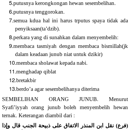
5.
putusnya kerongkongan hewan sesembelihan.
6.
putusnya tenggorokan.
7.
semua kdua hal ini harus trputus spaya tidak ada
penyiksaan(ta’dzib).
8.
perkara yang di sunahkan dalam menyembelih:
9.
membaca tasmiyah dengan membaca bismillah(jk
dalam keadaan junub niat untuk dzikir)
10.
membaca sholawat kepada nabi.
11.
menghadap qiblat
12.
bretakbir
13.
berdo’a agar sesembelihanya diterima
SEMBELIHAN ORANG JUNUB. Menurut
Syafi’iyyah orang junub boleh menyembelih hewan
ternak. Keterangan diambil dari :
(فرع) نقل ابن المنذر الاتفاق على ذبيحة الجنب قال وإذا