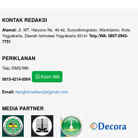
KONTAK REDAKSI
Alamat:
Jl. MT. Haryono No. 40-42, Suryodiningratan, Mantrijeron, Kota
Yogyakarta, Daerah Istimewa Yogyakarta 55141
Telp./WA: 0857-2943-
7751
PERIKLANAN
Telp./SMS/WA:
0815-4214-0504
Email:
bangkitmedianu[at]gmail.com
MEDIA PARTNER