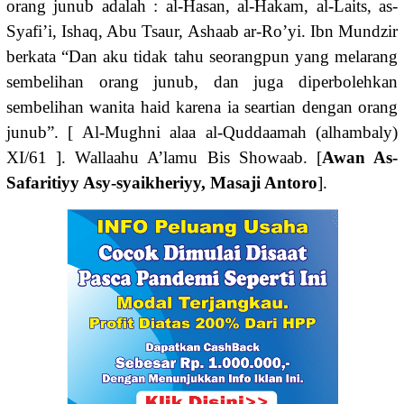
orang junub adalah : al-Hasan, al-Hakam, al-Laits, as-
Syafi’i, Ishaq, Abu Tsaur, Ashaab ar-Ro’yi. Ibn Mundzir
berkata “Dan aku tidak tahu seorangpun yang melarang
sembelihan orang junub, dan juga diperbolehkan
sembelihan wanita haid karena ia seartian dengan orang
junub”. [ Al-Mughni alaa al-Quddaamah (alhambaly)
XI/61 ]. Wallaahu A’lamu Bis Showaab. [
Awan As-
Safaritiyy Asy-syaikheriyy, Masaji Antoro
].