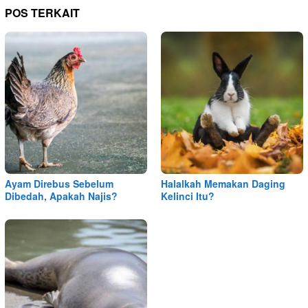
POS TERKAIT
Ayam Direbus Sebelum
Halalkah Memakan Daging
Dibedah, Apakah Najis?
Kelinci Itu?