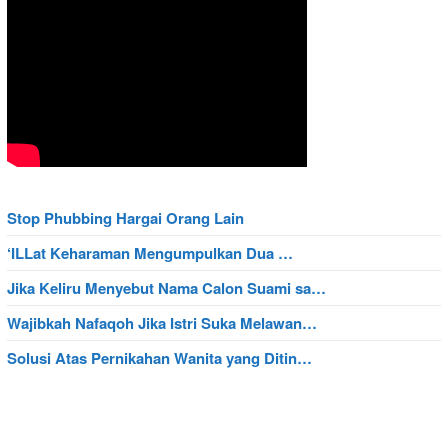
Stop Phubbing Hargai Orang Lain
‘ILLat Keharaman Mengumpulkan Dua …
Jika Keliru Menyebut Nama Calon Suami sa…
Wajibkah Nafaqoh Jika Istri Suka Melawan…
Solusi Atas Pernikahan Wanita yang Ditin…