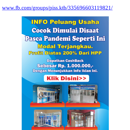
www.fb.com/groups/piss.ktb/335696603119821/