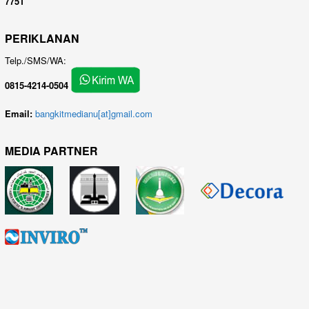
7751
PERIKLANAN
Telp./SMS/WA:
0815-4214-0504
Email:
bangkitmedianu[at]gmail.com
MEDIA PARTNER