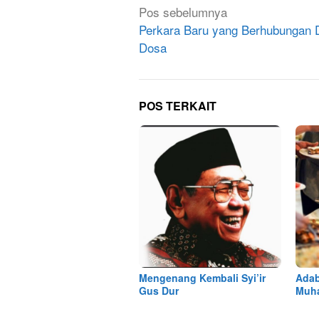
Navigasi
Pos sebelumnya
pos
Perkara Baru yang Berhubungan
Dosa
POS TERKAIT
Mengenang Kembali Syi’ir
Adab
Gus Dur
Muh