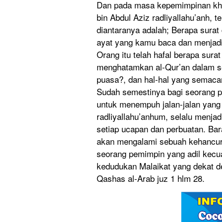
Dan pada masa kepemimpin
an kh
bin Abdul Aziz radliyalla
hu’anh, t
diantarany
a adalah; Berapa surat 
ayat yang kamu baca dan menjad
Orang itu telah hafal berapa surat
menghatamk
an al-Qur’an dalam s
puasa?, dan hal-hal yang semac
Sudah semestinya
bagi seorang 
untuk menempuh jalan-jala
n yang 
radliyalla
hu’anhum, selalu menjad
setiap ucapan dan perbuatan.
Bar
akan mengalami sebuah kehancu
seorang pemimpin yang adil kecu
kedudukan Malaikat yang dekat de
Qashas al-Arab juz 1 hlm 28.