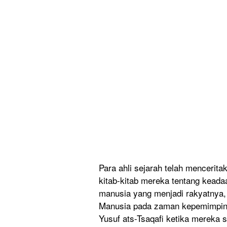
Para ahli sejarah telah mencerita
kitab-kita
b mereka tentang keadaa
manusia yang menjadi rakyatnya,
Manusia pada zaman kepemimpi
Yusuf ats-Tsaqaf
i ketika mereka 