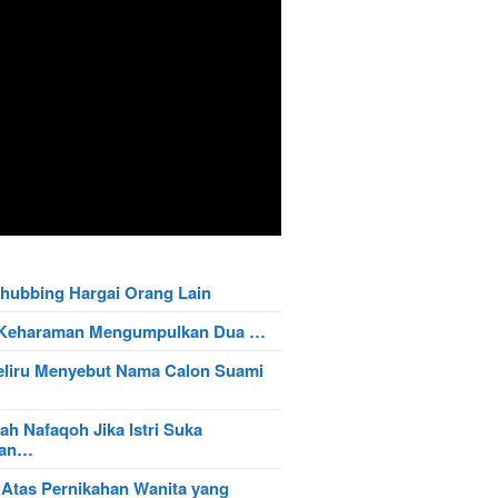
hubbing Hargai Orang Lain
t Keharaman Mengumpulkan Dua …
eliru Menyebut Nama Calon Suami
ah Nafaqoh Jika Istri Suka
wan…
 Atas Pernikahan Wanita yang