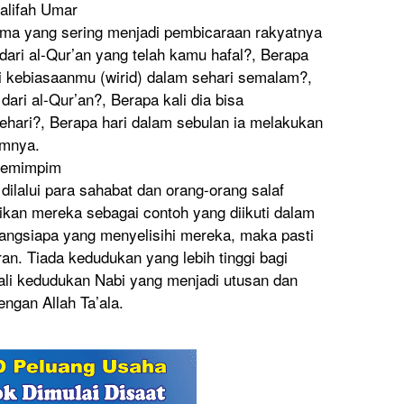
alifah Umar
ema yang sering menjadi pembicaraa
n rakyatnya
dari al-Qur’an yang telah kamu hafal?, Berapa
i kebiasaanm
u (wirid) dalam sehari semalam?,
 dari al-Qur’an?
, Berapa kali dia bisa
ehari?, Berapa hari dalam sebulan ia melakukan
amnya
.
pemimpim
dilalui para sahabat dan orang-oran
g salaf
ikan
mereka sebagai contoh yang diikuti dalam
angsiap
a yang menyelisih
i mereka, maka pasti
ran
. Tiada kedudukan yang lebih tinggi bagi
ali kedudukan Nabi yang menjadi utusan dan
ngan Allah Ta’ala.