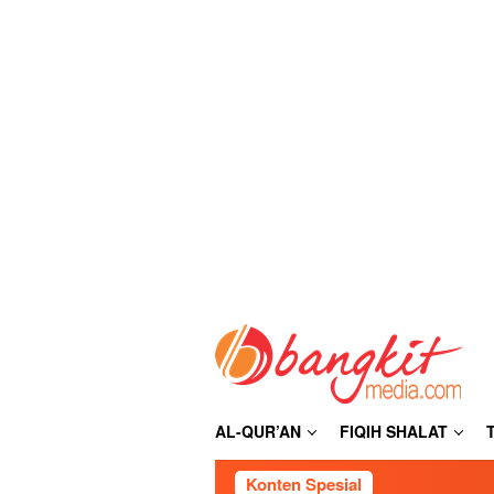
Loncat
ke
konten
AL-QUR’AN
FIQIH SHALAT
Konten Spesial