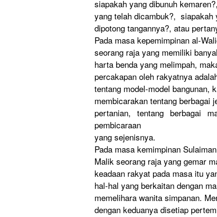
siapakah yang dibunuh kemaren?,
yang telah dicambuk?,
siapakah y
dipotong tangannya?
, atau perta
Pada masa kepemimpin
an al-Wal
seorang raja yang memiliki banya
harta benda yang melimpah, mak
percakapan
oleh rakyatnya adala
tentang model-mode
l bangunan, 
membicarak
an tentang berbagai j
pertanian,
tentang berbagai ma
pembicaraa
n
yang sejenisnya
.
Pada masa kemimpinan
Sulaiman 
Malik seorang raja yang gemar m
keadaan rakyat pada masa itu ya
hal-hal yang berkaitan dengan m
memelihara
wanita simpanan. Me
dengan keduanya disetiap pertem