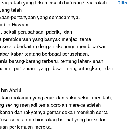
 siapakah yang tekah disalib barusan?, siapakah
Ditin
ang telah
nyaan
-pertanyaa
n yang semacamnya
.
id bin Hisyam
k sekali perusahaan
, pabrik, dan
a pembicaraa
n yang banyak menjadi tema
h selalu berkaitan dengan ekonomi, membicarka
n
kabar-kaba
r tentang berbagai perusahaan
,
enis barang-bar
ang terbaru, tentang lahan-laha
n
cam pertanian yang bisa menguntung
kan, dan
bin Abdul
akan makanan yang enak dan suka sekali menikah,
ng sering menjadi tema obrolan mereka adalah
akanan dan rakyatnya gemar sekali menikah serta
reka selalu membicarak
an hal-hal yang berkaitan
uan-
pertemuan mereka.