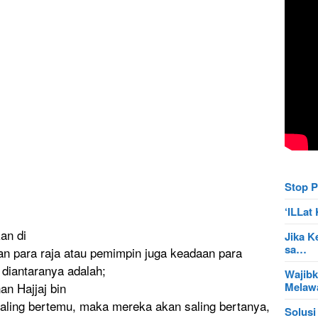
Stop P
‘ILLa
k
an di
Jika K
sa…
n para raja atau pemimpin juga keadaan para
diantarany
a adalah;
Wajibk
Mela
n
an Hajjaj bin
saling bertemu, maka mereka akan saling bertanya,
Solusi