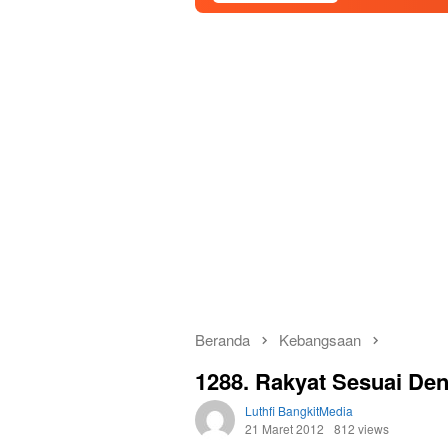
Beranda
Kebangsaan
1288. Rakyat Sesuai De
Luthfi BangkitMedia
21 Maret 2012
812 views