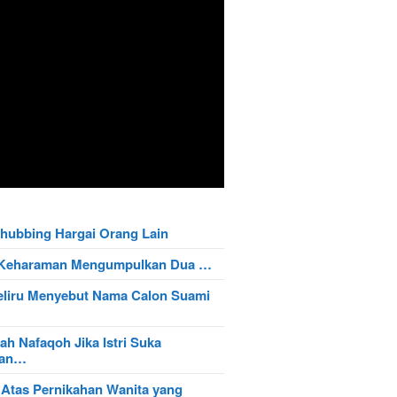
hubbing Hargai Orang Lain
t Keharaman Mengumpulkan Dua …
eliru Menyebut Nama Calon Suami
ah Nafaqoh Jika Istri Suka
wan…
 Atas Pernikahan Wanita yang