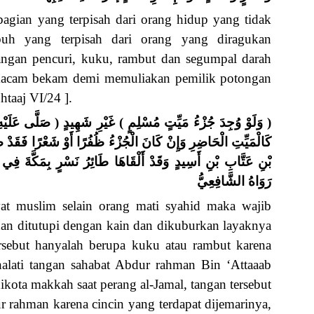
gian yang terpisah dari orang hidup yang tidak
buh yang terpisah dari orang yang diragukan
angan pencuri, kuku, rambut dan segumpal darah
semacam bekam demi memuliakan pemilik potongan
htaaj VI/24 ].
وَلَوْ وُجِدَ جُزْءُ مَيِّتٍ مُسْلِمٍ ) غَيْرِ شَهِيدٍ ( صَلَّى عَلَيْهِ ) 
كَالْمَيِّتِ الْحَاضِرِ وَإِنْ كَانَ الْجُزْءُ ظُفُرًا أَوْ شَعْرًا فَقَدْ ص
بْنِ عَتَّابِ بْنِ أَسِيدٍ وَقَدْ أَلْقَاهَا طَائِرُ نَسْرٍ بِمَكَّةَ فِي 
رَوَاهُ الشَّافِعِيُّ
at muslim selain orang mati syahid maka wajib
dan ditutupi dengan kain dan dikuburkan layaknya
rsebut hanyalah berupa kuku atau rambut karena
alati tangan sahabat Abdur rahman Bin ‘Attaaab
dikota makkah saat perang al-Jamal, tangan tersebut
r rahman karena cincin yang terdapat dijemarinya,