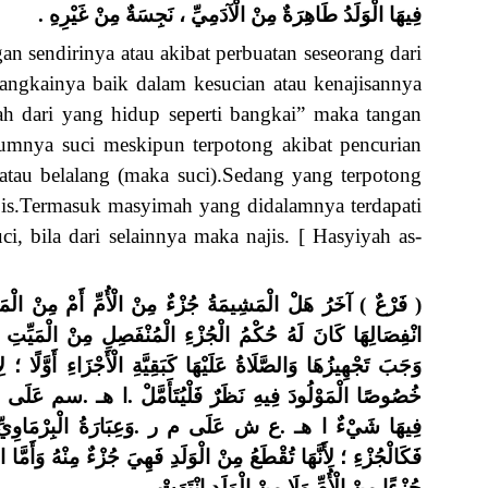
فِيهَا الْوَلَدُ طَاهِرَةٌ مِنْ الْآدَمِيِّ ، نَجِسَةٌ مِنْ غَيْرِهِ .
n sendirinya atau akibat perbuatan seseorang dari
ngkainya baik dalam kesucian atau kenajisannya
sah dari yang hidup seperti bangkai” maka tangan
umnya suci meskipun terpotong akibat pencurian
 atau belalang (maka suci).Sedang yang terpotong
is.Termasuk masyimah yang didalamnya terdapati
i, bila dari selainnya maka najis. [ Hasyiyah as-
فَرْعٌ ) آخَرُ هَلْ الْمَشِيمَةُ جُزْءٌ مِنْ الْأُمِّ أَمْ مِنْ الْمَو
انْفِصَالِهَا كَانَ لَهُ حُكْمُ الْجُزْءِ الْمُنْفَصِلِ مِنْ الْمَيِّتِ 
وَجَبَ تَجْهِيزُهَا وَالصَّلَاةُ عَلَيْهَا كَبَقِيَّةِ الْأَجْزَاءِ أَوَّلًا ؛ لِأ
خُصُوصًا الْمَوْلُودَ فِيهِ نَظَرٌ فَلْيُتَأَمَّلْ .ا هـ .سم عَلَى الْمَ
فِيهَا شَيْءٌ ا هـ .ع ش عَلَى م ر .وَعِبَارَةُ الْبِرْمَاوِيِّ أَم
فَكَالْجُزْءِ ؛ لِأَنَّهَا تُقْطَعُ مِنْ الْوَلَدِ فَهِيَ جُزْءٌ مِنْهُ وَأَمَّا
جُزْءًا مِنْ الْأُمِّ وَلَا مِنْ الْوَلَدِ انْتَهَتْ .