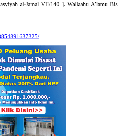
 Hasyiyah al-Jamal VII/140 ]. Wallaahu A’lamu Bis
83854891637325/