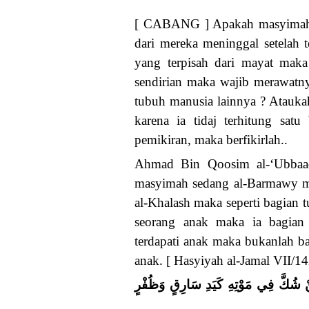
[ CABANG ] Apakah masyimah ba
dari mereka meninggal setelah 
yang terpisah dari mayat mak
sendirian maka wajib merawatny
tubuh manusia lainnya ? Atauka
karena ia tidaj terhitung sat
pemikiran, maka berfikirlah..
Ahmad Bin Qoosim al-‘Ubbaadi
masyimah sedang al-Barmawy m
al-Khalash maka seperti bagian t
seorang anak maka ia bagian
terdapati anak maka bukanlah ba
anak. [ Hasyiyah al-Jamal VII/14
نْ شُكَّ فِي مَوْتِهِ كَيَدِ سَارِقٍ وَظُفْرٍ