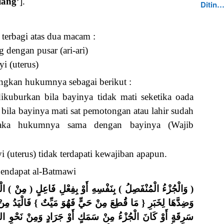
iang’
].
Ditin
rbagi atas dua macam :
dengan pusar (ari-ari)
i (uterus)
gkan hukumnya sebagai berikut :
dikuburkan bila bayinya tidak mati seketika oada
ila bayinya mati sat pemotongan atau lahir sudah
aka hukumnya sama dengan bayinya (Wajib
uterus) tidak terdapati kewajiban apapun.
 pendapat al-Batmawi
وَالْجُزْءُ الْمُنْفَصِلُ ) بِنَفْسِهِ أَوْ بِفِعْلِ فَاعِلٍ ( مِنْ ) الْحَي
وَضِدَّهَا لِخَبَرِ { مَا قُطِعَ مِنْ حَيٍّ فَهُوَ مَيِّتٌ } فَالْيَدُ مِ
سَرِقَةٍ أَوْ كَانَ الْجُزْءُ مِنْ سَمَكٍ أَوْ جَرَادٍ وَمِنْ نَحْوِ الش