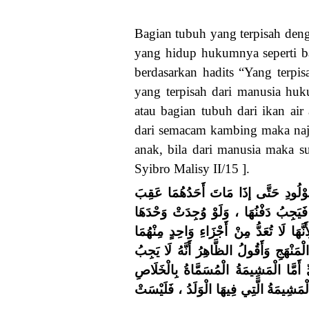
Bagian tubuh yang terpisah denga
yang hidup hukumnya seperti ba
berdasarkan hadits “Yang terpi
yang terpisah dari manusia huk
atau bagian tubuh dari ikan air
dari semacam kambing maka naj
anak, bila dari manusia maka suc
Syibro Malisy II/15 ].
( ْلُودِ حَتَّى إذَا مَاتَ أَحَدُهُمَا عَقِبَ
فَيَجِبُ دَفْنُهَا ، وَلَوْ وُجِدَتْ وَحْدَهَا
َنَّهَا لَا تُعَدُّ مِنْ أَجْزَاءِ وَاحِدٍ مِنْهُمَا
نْهَجِ وَأَقُولُ الظَّاهِرُ أَنَّهُ لَا يَجِبُ
َّا الْمَشِيمَةُ الْمُسَمَّاةُ بِالْخَلَاصِ
 الْمَشِيمَةُ الَّتِي فِيهَا الْوَلَدُ ، فَلَيْسَتْ