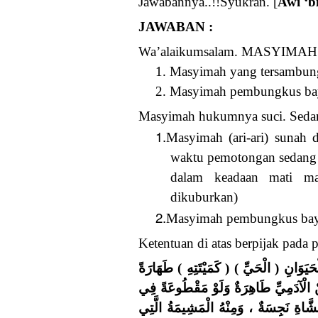
Jawabannya..!!Syukran. [
Awi ‘b
JAWABAN :
Wa’alaikumsalam. MASYIMAH te
1. Masyimah yang tersambung 
2. Masyimah pembungkus bay
Masyimah hukumnya suci. Sedan
1.
Masyimah (ari-ari) sunah 
waktu pemotongan sedang b
dalam keadaan mati m
dikuburkan)
2.
Masyimah pembungkus bayi (
Ketentuan di atas berpijak pada
( َوَانِ ( الْحَيِّ ) ( كَمَيْتَتِهِ ) طَهَارَةً
نْ الْآدَمِيِّ طَاهِرَةٌ وَلَوْ مَقْطُوعَةً فِي
َّاةِ نَجِسَةٌ ، وَمِنْهُ الْمَشِيمَةُ الَّتِي