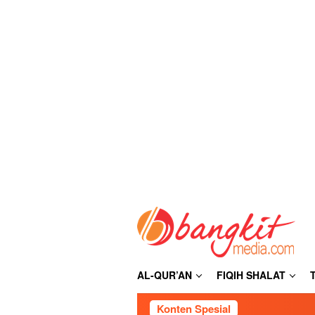
Loncat
ke
konten
AL-QUR’AN
FIQIH SHALAT
Konten Spesial