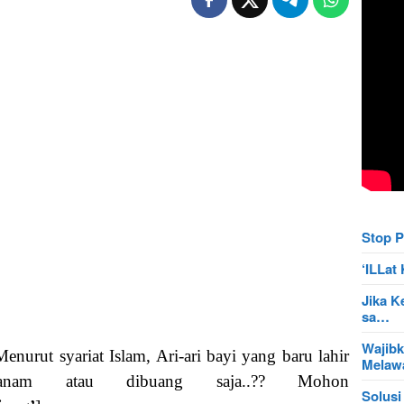
Stop P
‘ILLa
Jika K
sa…
Wajibk
nurut syariat Islam, Ari-ari bayi yang baru lahir
Mela
itanam atau dibuang saja..?? Mohon
Solusi