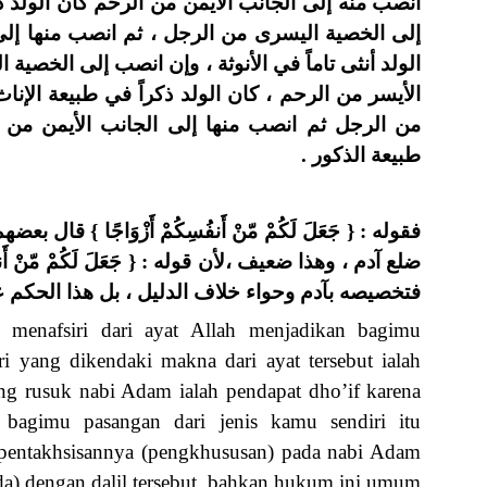
انصب منه إلى الجانب الأيمن من الرحم كان الولد ذك
إلى الخصية اليسرى من الرجل ، ثم انصب منها إلى
الولد أنثى تاماً في الأنوثة ، وإن انصب إلى الخصية 
الأيسر من الرحم ، كان الولد ذكراً في طبيعة الإ
من الرجل ثم انصب منها إلى الجانب الأيمن من ا
طبيعة الذكور .
فقوله : { جَعَلَ لَكُمْ مّنْ أَنفُسِكُمْ أَزْوَاجًا } قال
ضلع آدم ، وهذا ضعيف ،لأن قوله : { جَعَلَ لَكُمْ مّنْ أَن
فتخصيصه بآدم وحواء خلاف الدليل ، بل هذا الحكم عا
menafsiri dari ayat Allah menjadikan bagimu
ri yang dikendaki makna dari ayat tersebut ialah
ang rusuk nabi Adam ialah pendapat dho’if karena
bagimu pasangan dari jenis kamu sendiri itu
pentakhsisannya (pengkhususan) pada nabi Adam
eda) dengan dalil tersebut, bahkan hukum ini umum