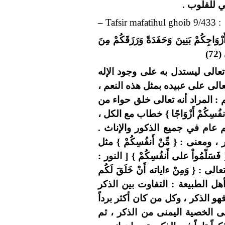
 للقلوب .
– Tafsir mafatihul ghoib 9/433 :
زْوَاجِكُمْ بَنِينَ وَحَفَدَةً وَرَزَقَكُمْ مِنَ
7)
تعالى ليستدل به على وجود الإله
تعالى على عبيده بمثل هذه النعم ،
 بعضهم : المراد أنه تعالى خلق حواء من
فُسِكُمْ أَزْوَاجًا } خطاب مع الكل ،
 عام في جميع الذكور والإناث .
ومعنى : { مِّنْ أَنفُسِكُمْ } مثل
ُمْ } [ البقرة : 54 ] وقوله : { فَسَلّمُواْ على أَنفُسِكُمْ } [ النور :
: { وَمِنْ ءاياته أَنْ خَلَقَ لَكُم
لروم : 21 ] قال الأطباء وأهل الطبيعة : التفاوت بين الذكر
و الذكر ، وكل من كان أكثر برداً
لى الخصية اليمنى من الذكر ، ثم