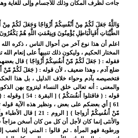
جاءت لظرف المكان وذلك للأجسام وإلى للغاية وهي
وَاللَّهُ جَعَلَ لَكُمْ مِنْ أَنْفُسِكُمْ أَزْوَاجًا وَجَعَلَ لَكُمْ مِنْ أَ
الطَّيِّبَاتِ أَفَبِالْبَاطِلِ يُؤْمِنُونَ وَبِنِعْمَتِ اللَّهِ هُمْ يَكْفُرُونَ (2
اعلم أن هذا نوع آخر من أحوال الناس ، ذكره الله 
المختار الحكيم ، وليكون ذلك تنبيهاً على إنعام الله 
فقوله : { جَعَلَ لَكُمْ مّنْ أَنفُسِكُمْ أَزْوَاجًا } قال
ضلع آدم ، وهذا ضعيف ، لأن قوله : { جَعَلَ لَكُمْ مّنْ أَن
فتخصيصه بآدم وحواء خلاف الدليل ، بل هذا الحكم
والمعنى : أنه تعالى خلق النساء ليتزوج بهن الذكور ، 
قوله : { فاقتلوا أَنفُسَك
61 ] أي بعضكم على بعض ، ونظير هذه الآية قوله تعالى 
مّنْ أَنفُسِكُمْ أزواجا } [ ا
والأنثى إنما كان لأجل أن كل من كان أسخن مزاجاً فه
ورطوبة فهو المرأة . ثم قالوا : المني إذا انصب إ