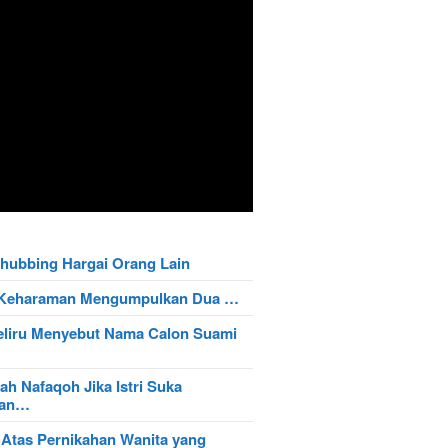
hubbing Hargai Orang Lain
t Keharaman Mengumpulkan Dua …
eliru Menyebut Nama Calon Suami
ah Nafaqoh Jika Istri Suka
wan…
 Atas Pernikahan Wanita yang