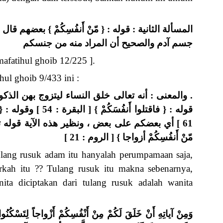
المسألة الثانية : قوله : { مّنْ أَنفُسِكُمْ } بعضهم ق
جسم آدم والصحيح أن المراد منه من جنسكم
mafatihul ghoib 12/225 ].
ihul ghoib 9/433 ini :
. والمعنى : أنه تعالى خلق النساء ليتزوج بهن الذكور ، 
قوله : { فاقتلوا أَنفُسَك
61 ] أي بعضكم على بعض ، ونظير هذه الآية قوله تعالى 
مّنْ أَنفُسِكُمْ أزواجا } [ الروم : 21 ]
lang rusuk adam itu hanyalah perumpamaan saja,
kah itu ?? Tulang rusuk itu makna sebenarnya,
ta diciptakan dari tulang rusuk adalah wanita
وَمِنْ آياتِهِ أَنْ خَلَقَ لَكُمْ مِنْ أَنْفُسِكُمْ أَزْواجاً لِتَسْكُنُوا إِ