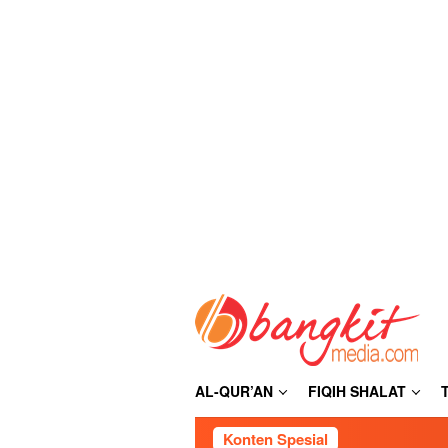
Loncat
ke
konten
AL-QUR’AN
FIQIH SHALAT
Konten Spesial