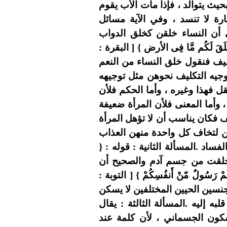
يث يتوالد ، فإذا مات الأب يقوم
ارة لا تنسد ، وفي الآية مسائل
على أن النساء خلقن كخلق الدواب
 لَكُم مَّا فِى الأرض } [ البقرة :
كليف فنقول خلق النساء من النعم
لتوجيه التكليف نحوهن مثل توجيهه
قل فهذا وغيره ، وأما الحكم فلأن
 وأما المعنى فلأن المرأة ضعيفة
فكان يناسب أن لا تؤهل المرأة
فهن لتخاف كل واحدة منهن العذاب
فساد .المسألة الثانية : قوله : {
واء خلقت من جسم آدم والصحيح أن
سُولٌ مّنْ أَنفُسِكُمْ } [ التوبة :
ي أن الجنسين الحيين المختلفين لا يسكن
به إليه .المسألة الثالثة : يقال
ون الجسماني ، لأن كلمة عند