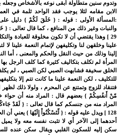
وتدوم سنين متطاولة أبقى نوعه بالأشخاص وجعله بح
الابن مقامه لئلا يوجب فقد الواحد ثلمة في العم
:المسألة الأولى : قوله : { خَلَقَ لَكُمْ } دليل 
والنبات وغير ذلك من المنافع ، كما قال تعالى : { خَلَقَ
29 ] وهذا يقتضي أن لا تكون مخلوقة للعبادة والت
علينا وخلقهن لنا وتكليفهن لإتمام النعمة علينا لا 
إلينا وذلك من حيث النقل والحكم والمعنى ، أما الن
المرأة لم تكلف بتكاليف كثيرة كما كلف الرجل بها ،
الخلق سخيفة فشابهت الصبي لكن الصبي ، لم يكلف 
للتكليف ، لكن النعمة علينا ما كانت تتم إلا بتكلي
فتنقاد للزوج وتمتنع عن المحرم ، ولولا ذلك لظهر ال
مّنْ أَنفُسِكُمْ } بعضهم قال : المراد منه أن ح
المراد منه من جنسكم كما قال تعالى : { لَقَدْ جَاءكُمْ رَ
128 ] ويدل عليه قوله : { لّتَسْكُنُواْ إِلَيْهَا } يعن
أحدهما إلى الآخر أي لا تثبت نفسه معه ولا يميل قل
سكن إليه للسكون القلبي ويقال سكن عنده للسك