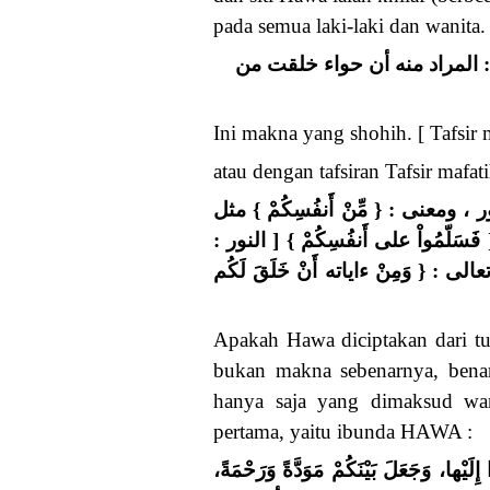
pada semua laki-laki dan wanita.
ال : المراد منه أن حواء خلقت من
Ini makna yang shohih. [ Tafsir 
atau dengan tafsiran Tafsir mafat
ومعنى : { مِّنْ أَنفُسِكُمْ } مثل
ُمْ } [ البقرة : 54 ] وقوله : { فَسَلّمُواْ على أَنفُسِكُمْ } [ النور :
: { وَمِنْ ءاياته أَنْ خَلَقَ لَكُم
Apakah Hawa diciptakan dari tu
bukan makna sebenarnya, benar
hanya saja yang dimaksud wani
pertama, yaitu ibunda HAWA :
لَيْها، وَجَعَلَ بَيْنَكُمْ مَوَدَّةً وَرَحْمَةً،