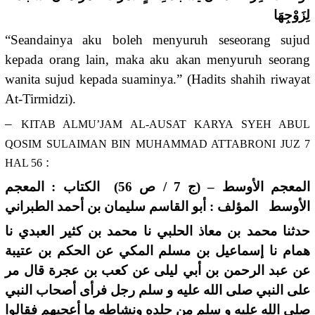
لِزَوْجِهَا
“Seandainya aku boleh menyuruh seseorang sujud
kepada orang lain, maka aku akan menyuruh seorang
wanita sujud kepada suaminya.” (Hadits shahih riwayat
At-Tirmidzi).
–
KITAB ALMU’JAM AL-AUSAT KARYA SYEH ABUL
QOSIM SULAIMAN BIN MUHAMMAD ATTABRONI JUZ 7
:
HAL 56
المعجم الأوسط – (ج 7 / ص 56) الكتاب : المعجم
الأوسط المؤلف : أبو القاسم سليمان بن أحمد الطبراني
حدثنا محمد بن معاذ الحلبي نا محمد بن كثير العبدي نا
همام نا إسماعيل بن مسلم المكي عن الحكم بن عتيبة
عن عبد الرحمن بن أبي ليلى عن كعب بن عجرة قال مر
على النبي صلى الله عليه و سلم رجل فرأى أصحاب النبي
صلى الله عليه و سلم من جلده ونشاطه ما أعجبهم فقالوا