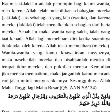
Kaum laki-laki itu adalah pemimpin bagi kaum wanita,
oleh karena Allah telah melebihkan sebahagian mereka
(laki-laki) atas sebahagian yang lain (wanita), dan karena
mereka (laki-laki) telah menafkahkan sebagian dari harta
mereka. Sebab itu maka wanita yang saleh, ialah yang
taat kepada Allah lagi memelihara diri ketika suaminya
tidak ada, oleh karena Allah telah memelihara (mereka).
Wanita-wanita yang kamu khawatirkan nusyuznya,
maka nasehatilah mereka dan pisahkanlah mereka di
tempat tidur mereka, dan pukullah mereka. Kemudian
jika mereka mentaatimu, maka janganlah kamu mencari-
cari jalan untuk menyusahkannya. Sesungguhnya Allah
Maha Tinggi lagi Maha Besar (QS. ANNISA’ 34)
وَلَهُنَّ مِثْلُ الَّذِي عَلَيْهِنَّ بِالْمَعْرُوفِ وَلِلرِّجَالِ عَلَيْهِنَّ دَرَجَةٌ
وَاللَّهُ عَزِيزٌ حَكِيمٌ