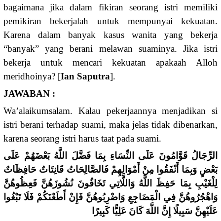
bagaimana jika dalam fikiran seorang istri memiliki
pemikiran bekerjalah untuk mempunyai kekuatan.
Karena dalam banyak kasus wanita yang bekerja
“banyak” yang berani melawan suaminya. Jika istri
bekerja untuk mencari kekuatan apakaah Alloh
meridhoinya? [
Ian Saputra
].
JAWABAN :
Wa’alaikumsalam. Kalau pekerjaannya menjadikan si
istri berani terhadap suami, maka jelas tidak dibenarkan,
karena seorang istri harus taat pada suami.
الرِّجَالُ قَوَّامُونَ عَلَى النِّسَاءِ بِمَا فَضَّلَ اللَّهُ بَعْضَهُمْ عَلَى
بَعْضٍ وَبِمَا أَنْفَقُوا مِنْ أَمْوَالِهِمْ فَالصَّالِحَاتُ قَانِتَاتٌ حَافِظَاتٌ
لِلْغَيْبِ بِمَا حَفِظَ اللَّهُ وَاللَّاتِي تَخَافُونَ نُشُوزَهُنَّ فَعِظُوهُنَّ
وَاهْجُرُوهُنَّ فِي الْمَضَاجِعِ وَاضْرِبُوهُنَّ فَإِنْ أَطَعْنَكُمْ فَلَا تَبْغُوا
عَلَيْهِنَّ سَبِيلًا إِنَّ اللَّهَ كَانَ عَلِيًّا كَبِيرًا