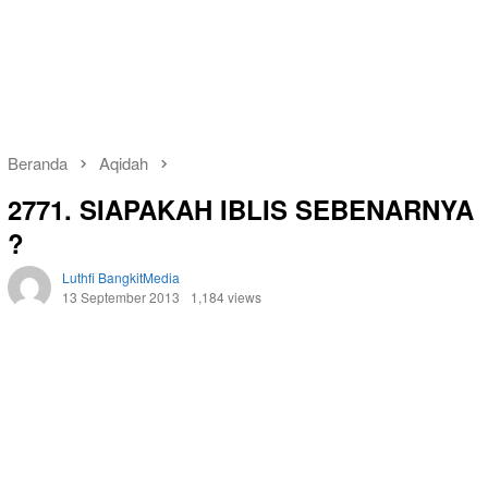
Beranda
Aqidah
2771. SIAPAKAH IBLIS SEBENARNYA
?
Luthfi BangkitMedia
13 September 2013
1,184 views