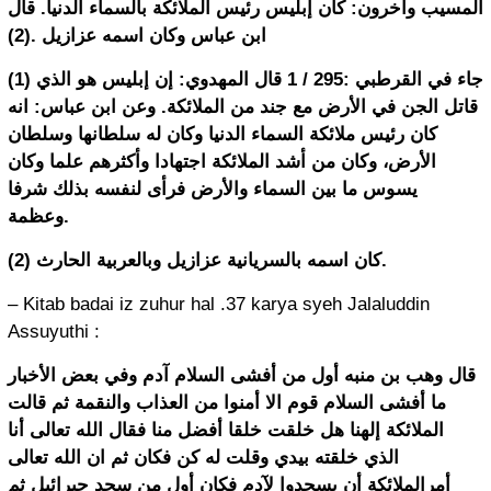
ﺍﻟﻤﺴﻴﺐ ﻭﺁﺧﺮﻭﻥ: ﻛﺎﻥ ﺇﺑﻠﻴﺲ ﺭﺋﻴﺲ ﺍﻟﻤﻼﺋﻜﺔ ﺑﺎﻟﺴﻤﺎﺀ ﺍﻟﺪﻧﻴﺎ. ﻗﺎﻝ
ﺍﺑﻦ ﻋﺒﺎﺱ ﻭﻛﺎﻥ ﺍﺳﻤﻪ ﻋﺰﺍﺯﻳﻞ .(2)
(1) ﺟﺎﺀ ﻓﻲ ﺍﻟﻘﺮﻃﺒﻲ :295 / 1 ﻗﺎﻝ ﺍﻟﻤﻬﺪﻭﻱ: ﺇﻥ ﺇﺑﻠﻴﺲ ﻫﻮ ﺍﻟﺬﻱ
ﻗﺎﺗﻞ ﺍﻟﺠﻦ ﻓﻲ ﺍﻷﺭﺽ ﻣﻊ ﺟﻨﺪ ﻣﻦ ﺍﻟﻤﻼﺋﻜﺔ. ﻭﻋﻦ ﺍﺑﻦ ﻋﺒﺎﺱ: ﺍﻧﻪ
ﻛﺎﻥ ﺭﺋﻴﺲ ﻣﻼﺋﻜﺔ ﺍﻟﺴﻤﺎﺀ ﺍﻟﺪﻧﻴﺎ ﻭﻛﺎﻥ ﻟﻪ ﺳﻠﻄﺎﻧﻬﺎ ﻭﺳﻠﻄﺎﻥ
ﺍﻷﺭﺽ، ﻭﻛﺎﻥ ﻣﻦ ﺃﺷﺪ ﺍﻟﻤﻼﺋﻜﺔ ﺍﺟﺘﻬﺎﺩﺍ ﻭﺃﻛﺜﺮﻫﻢ ﻋﻠﻤﺎ ﻭﻛﺎﻥ
ﻳﺴﻮﺱ ﻣﺎ ﺑﻴﻦ ﺍﻟﺴﻤﺎﺀ ﻭﺍﻷﺭﺽ ﻓﺮﺃﻯ ﻟﻨﻔﺴﻪ ﺑﺬﻟﻚ ﺷﺮﻓﺎ
ﻭﻋﻈﻤﺔ.
(2) ﻛﺎﻥ ﺍﺳﻤﻪ ﺑﺎﻟﺴﺮﻳﺎﻧﻴﺔ ﻋﺰﺍﺯﻳﻞ ﻭﺑﺎﻟﻌﺮﺑﻴﺔ ﺍﻟﺤﺎﺭﺙ.
– Kitab badai iz zuhur hal .37 karya syeh Jalaluddin
Assuyuthi :
قال وهب بن منبه أول من أفشى السلام آدم وفي بعض الأخبار
ما أفشى السلام قوم الا أمنوا من العذاب والنقمة ثم قالت
الملائكة إلهنا هل خلقت خلقا أفضل منا فقال الله تعالى أنا
الذي خلقته بيدي وقلت له كن فكان ثم ان الله تعالى
أمرالملائكة أن يسجدوا لآدم فكان أول من سجد جبرائيل ثم