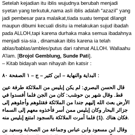
Setelah kejadian itu iblis wujudnya berubah menjadi
syetan yang terkutuk,nama asli iblis adalah “azazil” yang
jadi pembesar para malaikat,tiada suatu tempat dilangit
maupun dibumi kecuali disitu ia melakukan sujud ibadah
pada ALLOH,tapi karena durhaka maka semua ibadahnya
menjadi sia-sia , dinamakan iblis karena ia telah
ablas/bablas/ambles/putus dari rahmat ALLOH. Wallaahu
A’lam. [
Brojol Gemblung, Sunde Pati
].
– Kitab bidayah wan nihayah ibn katsir :
ﺍﻟﺒﺪﺍﻳﺔ ﻭﺍﻟﻨﻬﺎﻳﺔ – ﺍﺑﻦ ﻛﺜﻴﺮ – ﺝ – ١ ﺍﻟﺼﻔﺤﺔ ٨٠ :
ﻗﺎﻝ ﺍﻟﺤﺴﻦ ﺍﻟﺒﺼﺮﻱ: ﻟﻢ ﻳﻜﻦ ﺇﺑﻠﻴﺲ ﻣﻦ ﺍﻟﻤﻼﺋﻜﺔ ﻃﺮﻓﺔ ﻋﻴﻦ
ﻗﻂ. ﻭﻗﺎﻝ ﺷﻬﺮ ﺑﻦ ﺣﻮﺷﺐ: ﻛﺎﻥ ﻣﻦ ﺍﻟﺠﻦ ﻓﻠﻤﺎ ﺃﻓﺴﺪﻭﺍ ﻓﻲ
ﺍﻷﺭﺽ ﺑﻌﺚ ﺍﻟﻠﻪ ﺇﻟﻴﻬﻢ ﺟﻨﺪﺍ ﻣﻦ ﺍﻟﻤﻼﺋﻜﺔ ﻓﻘﺘﻠﻮﻫﻢ ﻭﺃﺟﻠﻮﻫﻢ ﺇﻟﻰ
ﺟﺰﺍﺋﺮ ﺍﻟﺒﺤﺎﺭ ﻭﻛﺎﻥ ﺇﺑﻠﻴﺲ ﻣﻤﻦ ﺃﺳﺮ ﻓﺄﺧﺬﻭﻩ ﻣﻌﻬﻢ ﺇﻟﻰ ﺍﻟﺴﻤﺎﺀ
ﻓﻜﺎﻥ ﻫﻨﺎﻙ .(1) ﻓﻠﻤﺎ ﺃﻣﺮﺕ ﺍﻟﻤﻼﺋﻜﺔ ﺑﺎﻟﺴﺠﻮﺩ ﺍﻣﺘﻨﻊ ﺇﺑﻠﻴﺲ ﻣﻨﻪ.
ﻭﻗﺎﻝ ﺍﺑﻦ ﻣﺴﻌﻮﺩ ﻭﺍﺑﻦ ﻋﺒﺎﺱ ﻭﺟﻤﺎﻋﺔ ﻣﻦ ﺍﻟﺼﺤﺎﺑﺔ ﻭﺳﻌﻴﺪ ﺑﻦ