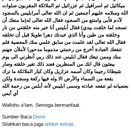
ميكائيل ثم اسرافيل ثم عزرائيل ثم الملائكة المقربون صلوات
الله وسلامه عليهم أجمعين ثم ان الله تعالى أمرابليس بالسجود
لآدم فأبى وامتنع من السجود فقال الله تعالى له(ما منعك أن
تسجد لما خلقت بيدي) فقال أبليس أنا خير منه خلقتني من نار
وخلقته من طين وأنا الذي عبدتك دهرا طويلا قبل أن تخلقه
فقال الله تعالى لقد علمت من سابق علمي منك المعصية فلم
تنفعك العبادة أخرج من رحمتي مذموما مدحورا لأملأن جهنم
منك وممن تبعك فقال ابليس عند ذلك ربي أنظرني الى يوم
يبعثون قال انك من المنظرين فعند ذلك تغير خلقته وصار
شيطانا رجيما وكان أسمه عزازيل وكان كبار الملائكة ما ترك
بقعة من السماء والأرض الا وله فيها ركعة وسجدة ولكن
بعصيانه لم تنفعه عبادته وسمى ابليس لأنه أبلس من رحمة الله
أي أيس
Wallohu a’lam. Semoga bermanfaat.
Sumber Baca
Disini
Silahkan baca juga
artikel terkait
.