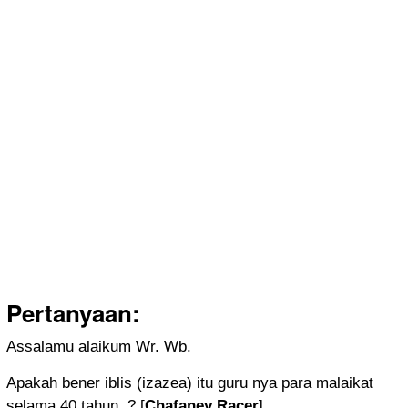
Pertanyaan:
Assalamu alaikum Wr. Wb.
Apakah bener iblis (izazea) itu guru nya para malaikat
selama 40 tahun..? [
Chafaney Racer
].