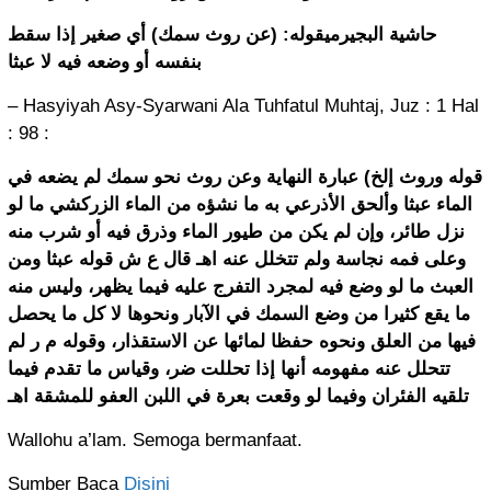
حاشية البجيرميقوله: (عن روث سمك) أي صغير إذا سقط
بنفسه أو وضعه فيه لا عبثا
– Hasyiyah Asy-Syarwani Ala Tuhfatul Muhtaj, Juz : 1 Hal
: 98 :
قوله وروث إلخ) عبارة النهاية وعن روث نحو سمك لم يضعه في
الماء عبثا وألحق الأذرعي به ما نشؤه من الماء الزركشي ما لو
نزل طائر، وإن لم يكن من طيور الماء وذرق فيه أو شرب منه
وعلى فمه نجاسة ولم تتخلل عنه اهـ قال ع ش قوله عبثا ومن
العبث ما لو وضع فيه لمجرد التفرج عليه فيما يظهر، وليس منه
ما يقع كثيرا من وضع السمك في الآبار ونحوها لا كل ما يحصل
فيها من العلق ونحوه حفظا لمائها عن الاستقذار، وقوله م ر لم
تتحلل عنه مفهومه أنها إذا تحللت ضر، وقياس ما تقدم فيما
تلقيه الفئران وفيما لو وقعت بعرة في اللبن العفو للمشقة اهـ
Wallohu a’lam. Semoga bermanfaat.
Sumber Baca
Disini