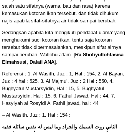
salah satu sifatnya (warna, bau dan rasa) karena
kemasukan kotoran ikan tersebut, dan tidak dihukumi
najis apabila sifat-sifatnya air tidak sampai berubah.
Sedangkan apabila kita mengikuti pendapat ulama’ yang
menghukumi suci kotoran ikan, tentu saja kotoran
tersebut tidak dipermasalahkan, meskipun sifat airnya
sampai berubah. Wallohu a’lam. [
Ra Shofiyullohfasisa
Elmahsusi, Dalail ANA
].
Referensi : 1. Al Wasith, Juz : 1, Hal : 154, 2. Al Bayan,
Juz : 4 hal : 525, 3. Al Majmu’, Juz : 2 Hal : 550, 4.
Bughyatul Mustarsyidin, Hal : 15, 5. Bughyatul
Mustarsyidin, Hal : 15, 6. Fathul Jawad, Hal : 44, 7.
Hasyiyah al Rosyidi Al Fathil jawad, hal : 44
– Al Wasith, Juz : 1, Hal : 154 :
الثاني روث السمك والجراد وما ليس له نفس سائلة ففيه