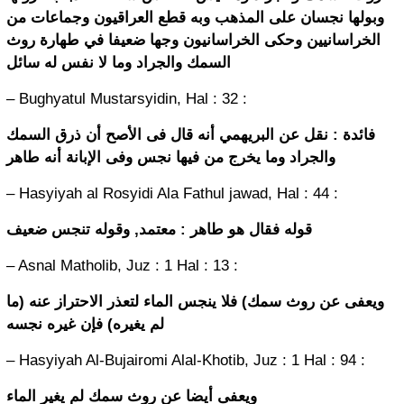
وبولها نجسان على المذهب وبه قطع العراقيون وجماعات من
الخراسانيين وحكى الخراسانيون وجها ضعيفا في طهارة روث
السمك والجراد وما لا نفس له سائل
– Bughyatul Mustarsyidin, Hal : 32 :
فائدة : نقل عن البريهمي أنه قال فى الأصح أن ذرق السمك
والجراد وما يخرج من فيها نجس وفى الإبانة أنه طاهر
– Hasyiyah al Rosyidi Ala Fathul jawad, Hal : 44 :
قوله فقال هو طاهر : معتمد, وقوله تنجس ضعيف
– Asnal Matholib, Juz : 1 Hal : 13 :
ويعفى عن روث سمك) فلا ينجس الماء لتعذر الاحتراز عنه (ما
لم يغيره) فإن غيره نجسه
– Hasyiyah Al-Bujairomi Alal-Khotib, Juz : 1 Hal : 94 :
ويعفى أيضا عن روث سمك لم يغير الماء