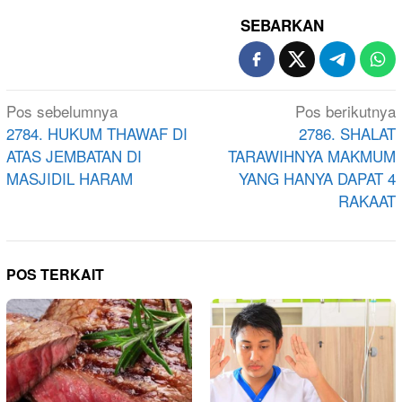
SEBARKAN
Navigasi
Pos sebelumnya
Pos berikutnya
pos
2784. HUKUM THAWAF DI
2786. SHALAT
ATAS JEMBATAN DI
TARAWIHNYA MAKMUM
MASJIDIL HARAM
YANG HANYA DAPAT 4
RAKAAT
POS TERKAIT