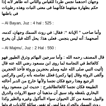
وجهان أحدهما نجس طردا للقياس والثاني أنه طاهر لأنه إذا
حكم بطهارة ميتتهما فكأنهما فى معنى النبات وهذه رطوبات
فى باطنها
– Al Bayan, Juz : 4 hal : 525 :
وأما صاحب ” الإبانة “: فقال: في روث السمك وجهان، كدمه،
أصحهما: أنه ليس بنجس. فعلى هذا: يحل أكله قبل أن يخرج
– Al Majmu’, Juz : 2 Hal : 550 :
قال المصنف رحمه الله : وأما سرجين البهائم وذرق الطيور فهو
كالغائط في النجاسة لما روى ابن مسعود رضي الله عنه قال
(أتيت النبي صلى الله عليه وسلم بحجرين وروثة فأخذ الحجرين
وألقى الروثة وقال إنها ركس) فعلل نجاسته بأنه ركس والركس
الرجيع وهذا رجيع فكان نجسا ولأنها خارج من الدبر أحالته
الطبيعة فكان نجسا كالغائطالشرح : حديث ابن مسعود رواه
البخاري بلفظه وقد سبق أن مذهبنا أن جميع الارواث والدرق
والبول نجسة من كل الحيوان سواء المأكول وغيره والطير وكذا
روث السمك والجراد وما ليس له نفس سائلة كالذباب فروثها