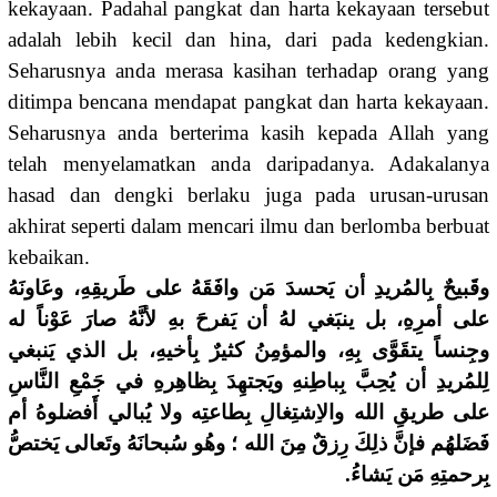
kekayaan. Padahal pangkat dan harta kekayaan tersebut
adalah lebih kecil dan hina, dari pada kedengkian.
Seharusnya anda merasa kasihan terhadap orang yang
ditimpa bencana menda­pat pangkat dan harta kekayaan.
Seharusnya anda berterima kasih kepada Allah yang
telah menyelamatkan anda daripadanya. Adakalanya
hasad dan dengki berlaku juga pada urusan-urusan
akhirat seperti dalam mencari ilmu dan berlomba berbuat
kebaikan.
وقَبيحٌ بِالمُريدِ أن يَحسدَ مَن وافَقَهُ على طَريقِهِ، وعَاونَهُ
على أمرِهِ، بل ينبَغي لهُ أن يَفرحَ بهِ لأنَّهُ صارَ عَوْناً له
وجِنساً يتقَوَّى بِهِ، والمؤمِنُ كثيرٌ بِأخيهِ، بل الذي يَنبغي
لِلمُريدِ أن يُحِبَّ بِباطِنهِ ويَجتهِدَ بِظاهِرهِ في جَمْعِ النَّاسِ
على طريقِ الله والاِشتِغالِ بِطاعتِه ولا يُبالي أَفضلوهُ أم
فَضَلهُم فإنَّ ذلِكَ رِزقٌ مِنَ الله ؛ وهُو سُبحانَهُ وتَعالى يَختصُّ
بِرحمتِهِ مَن يَشاءُ.