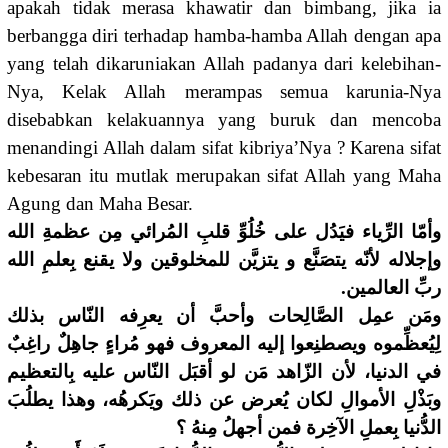
apakah tidak merasa khawatir dan bimbang, jika ia
berbangga diri terhadap hamba-hamba Allah dengan apa
yang telah dikaruniakan Allah padanya dari kelebihan-
Nya, Kelak Allah merampas semua karunia-Nya
disebabkan kelakuannya yang buruk dan mencoba
menandingi Allah dalam sifat kibriya’Nya ? Karena sifat
kebesaran itu mutlak merupakan sifat Allah yang Maha
Agung dan Maha Besar.
وأمّا الرِّياء فيَدُل على خُلُوِّ قلبِ المُرائي مِن عظمةِ الله
وإجلاله لأنّه يتصَنَّع و يتزيَّن للمخلوقين ولا يقنع بِعلمِ الله
ربِّ العالمين.
ومَن عمِل الصَّالِحات وأحبَّ أن يعرِفه النّاس بذلك
لِيُعظِّموه ويصطنِعوا إليه المعروف فهو مُراءٍ جاهِلٌ راغِبٌ
في الدنيا، لأن الزّاهد مَن لو أقبَل النّاس عليه بِالتعظيم
وبَذْلِ الأموالِ لكان يُعرض عن ذلك ويَكرهُه، وهذا يطلُبَ
الدُّنيا بِعملِ الآخِرة فمن أجهلُ مِنهُ ؟