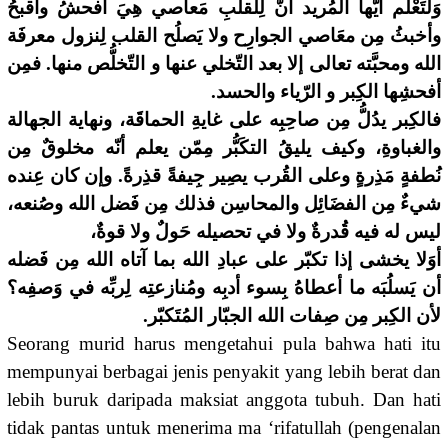
وَلتَعْلم أيُّها المُريد أنّ لِلقلبِ مَعاصي هِيَ أفحشُ وأقبحُ
وأخبثُ مِن معَاصي الجوارِح ولا يَصلُح القلب لِنزول معرفَة
الله ومحبَّته تعالى إلا بعد التّخلي عنها و التّخلُّص منها. فمِن
أفحشِها الكِبر و الرّياء والحسد.
فالكِبر يدُلُّ مِن صاحِبِه على غايةِ الحماقَة، ونهاية الجهالة
والغباوةِ، وكيف يليقُ التكَبُّر مِمّن يعلم أنّه مخلوقٌ مِن
نُطفةٍ مَذِرةٍ وعلى القُرب يصِير جِيفةً قذِرةً. وإن كان عِنده
شيءٌ مِن الفضَائِل والمحاسِن فذلك مِن فَضل الله وصُنعه،
ليس له فيه قُدرةٌ ولا في تحصيله حَولٌ ولا قوةٌ،
أوَلا يخشى إذا تكبّر على عبادِ الله بما آتاه الله مِن فَضله
أن يَسلُبَه ما أعطاهُ بِسوء أدبِه ومُنازعتِه لِربِّه في وَصفِه؟
لأن الكِبر مِن صِفات الله الجبّار المُتَكبّر.
Seorang murid harus mengetahui pula bahwa hati itu
mempunyai berbagai jenis penyakit yang lebih berat dan
lebih buruk daripada maksiat anggota tubuh. Dan hati
tidak pantas untuk menerima ma ‘rifatullah (pengenalan