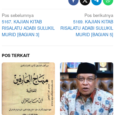
Navigasi
Pos sebelumnya
Pos berikutnya
pos
5167. KAJIAN KITAB
5169. KAJIAN KITAB
RISALATU ADABI SULUKIL
RISALATU ADABI SULUKIL
MURID [BAGIAN 3]
MURID [BAGIAN 5]
POS TERKAIT