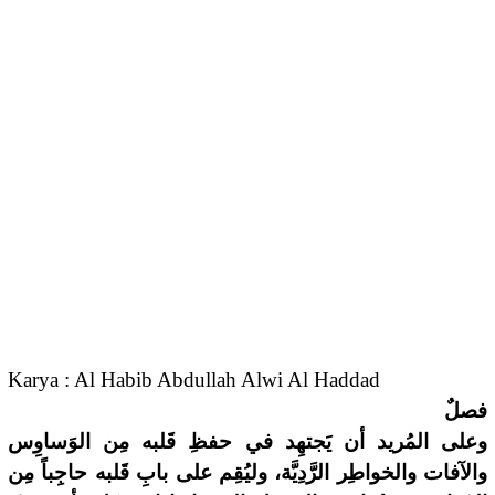
Karya : Al Habib Abdullah Alwi Al Haddad
فصلٌ
وعلى المُريد أن يَجتهِد في حفظِ قَلبه مِن الوَساوِس
والآفات والخواطِر الرَّدِيَّة، وليُقِم على بابِ قَلبه حاجِباً مِن