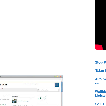
Stop P
‘ILLa
Jika K
sa…
Wajibk
Mela
Solusi