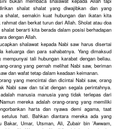
sini bukan membaca shalawat kepada Allah tapi
irikan shalat shalat yang diwajibkan dan yang
a shalat, semakin kuat hubungan dan ikatan kita
rahmat dan berkat turun dari Allah. Sholat atau doa
 shalat berarti kita berada dalam posisi berhadapan
ara dengan Allah.
capkan shalawat kepada Nabi saw harus disertai
a keluarga dan para sahabatnya. Yang dimaksud
 mempunyai tali hubungan karabat dengan beliau.
ang-orang yang pernah melihat Nabi saw, beriman
saw dan wafat tetap dalam keadaan keimanan.
rang yang mencintai dan dicintai Nabi saw, orang
jak Nabi saw dan ta’at dengan segala perintahnya.
dalah manusia manusia yang tidak terlepas dari
 Namun mereka adalah orang-orang yang memiliki
ngorbankan harta dan nyawa demi agama, taat
 setulus hati. Bahkan diantara mereka ada yang
u Bakar, Umar, Utsman, Ali, Zubair bin ’Awwam,