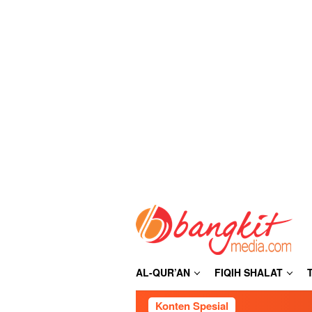
Loncat
ke
konten
AL-QUR’AN
FIQIH SHALAT
Konten Spesial