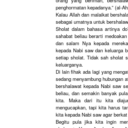
orang yang beriman, bershala
penghormatan kepadanya.” (al-Ah
Kalau Allah dan malaikat bersha
sebagai umatnya untuk bershalaw
Sholat dalam bahasa artinya do
sahabat beliau berarti medoaka
dan salam Nya kepada mereka 
kepada Nabi saw dan keluarga b
setiap sholat. Tidak sah sholat
keluarganya.
Di lain fihak ada lagi yang meng
sedang menyambung hubungan atau
bershalawat kepada Nabi saw se
beliau, dan semakin banyak pula
kita. Maka dari itu kita diaj
mengucapkan, tapi kita harus ta
kita kepada Nabi saw agar berkat
Begitu pula jika kita ingin m