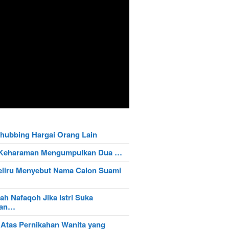
hubbing Hargai Orang Lain
t Keharaman Mengumpulkan Dua …
eliru Menyebut Nama Calon Suami
ah Nafaqoh Jika Istri Suka
wan…
 Atas Pernikahan Wanita yang