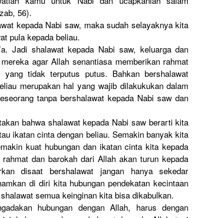
watlah kamu untuk Nabi dan ucapkanlah salam
zab, 56).
lawat kepada Nabi saw, maka sudah selayaknya kita
at pula kepada beliau.
’a. Jadi shalawat kepada Nabi saw, keluarga dan
n mereka agar Allah senantiasa memberikan rahmat
yang tidak terputus putus. Bahkan bershalawat
eliau merupakan hal yang wajib dilakukukan dalam
 seseorang tanpa bershalawat kepada Nabi saw dan
atakan bahwa shalawat kepada Nabi saw berarti kita
 ikatan cinta dengan beliau. Semakin banyak kita
makin kuat hubungan dan ikatan cinta kita kepada
 rahmat dan barokah dari Allah akan turun kepada
urkan disaat bershalawat jangan hanya sekedar
namkan di diri kita hubungan pendekatan kecintaan
 shalawat semua keinginan kita bisa dikabulkan.
engadakan hubungan dengan Allah, harus dengan