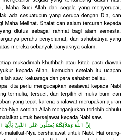
, Maha Suci Allah dari segala yang menyerupai,
dak ada sesuatupun yang serupa dengan Dia, dan
i Maha Melihat. Shalat dan salam tercurah kepada
 yang diutus sebagai rahmat bagi alam semesta,
arganya perahu penyelamat, dan sahabatnya yang
h, atas mereka sebanyak banyaknya salam.
etiap mukadimah khuthbah atau kitab pasti diawali
ukur kepada Allah, kemudan setelah itu ucapan
llah saw, keluaraga dan para sahabat beliau.
apa kita perlu mengucapkan sealawat kepada Nabi
g termulia, tersuci, dan terpilih di muka bumi dan
aban yang tepat karena shalawat merupakan ajuran
ba-Nya setelah Allah menganjurkan terlebih dahulu
 malaikat untuk berselawat kepada Nabi saw.
إِنَّ ٱللَّهَ وَمَلاَئِكَتَهُ يُصَلُّونَ عَلَى ٱلنَّبِيِّ يٰأَيُّهَا 
t-malaikat-Nya bershalawat untuk Nabi. Hai orang-