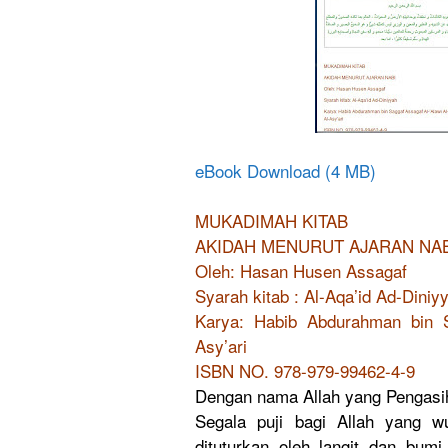
eBook Download (4 MB)
MUKADIMAH KITAB
AKIDAH MENURUT AJARAN NAB
Oleh: Hasan Husen Assagaf
Syarah kitab : Al-Aqa’id Ad-Diniy
Karya: Habib Abdurahman bin Sa
Asy’ari
ISBN NO. 978-979-99462-4-9
Dengan nama Allah yang Pengasih
Segala puji bagi Allah yang w
dituturkan oleh langit dan bum