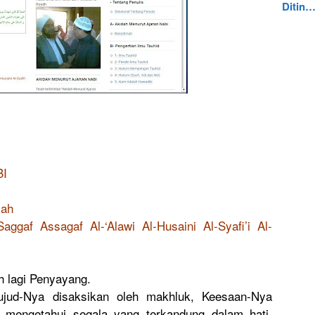
Ditin
I
yah
ggaf Assagaf Al-‘Alawi Al-Husaini Al-Syafi’i Al-
 lagi Penyayang.
ujud-Nya disaksikan oleh makhluk, Keesaan-Nya
i, mengetahui segala yang terkandung dalam hati,