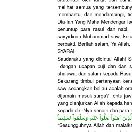
melihat semua yang tersembunyi
membantu, dan mendampingi, ti
Dia-lah Yang Maha Mendengar lag
penuntup para rasul dan nabi,
sayyidinah Muhammad saw, kelu
berbakti. Berilah salam, Ya Alla
SYARAH
Saudaraku yang dicintai Allah! S
dengan ucapan puji dan dan sy
shalawat dan salam kepada Rasula
Sekarang timbul pertanyaan ken
saw sedangkan beliau adalah oran
dijamain masuk surga? Tentu jaw
yang dianjurkan Allah kepada ham
kepada diri-Nya sendiri dan para
ٱلَّذِينَ آمَنُواْ صَلُّواْ عَلَيْهِ وَسَلِّمُواْ تَسْلِيماً
“Sesungguhnya Allah dan malaika