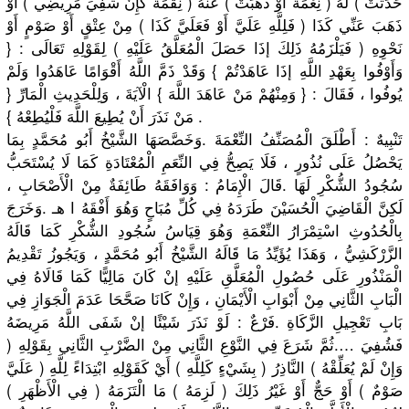
حَدَثَتْ ) لَهُ ( نِعْمَةٌ أَوْ ذَهَبَتْ ) عَنْهُ ( نِقْمَةٌ كَإِنْ شُفِيَ مَرِيضِي ) أَوْ
ذَهَبَ عَنِّي كَذَا ( فَلِلَّهِ عَلَيَّ أَوْ فَعَلَيَّ كَذَا ) مِنْ عِتْقٍ أَوْ صَوْمٍ أَوْ
نَحْوِهِ ( فَيَلْزَمُهُ ذَلِكَ إذَا حَصَلَ الْمُعَلَّقُ عَلَيْهِ ) لِقَوْلِهِ تَعَالَى : {
وَأَوْفُوا بِعَهْدِ اللَّهِ إذَا عَاهَدْتُمْ } وَقَدْ ذَمَّ اللَّهُ أَقْوَامًا عَاهَدُوا وَلَمْ
يُوفُوا ، فَقَالَ : { وَمِنْهُمْ مَنْ عَاهَدَ اللَّهَ } الْآيَةَ ، وَلِلْحَدِيثِ الْمَارِّ {
مَنْ نَذَرَ أَنْ يُطِيعَ اللَّهَ فَلْيُطِعْهُ } .
تَنْبِيهٌ : أَطْلَقَ الْمُصَنِّفُ النِّعْمَةَ .وَخَصَّصَهَا الشَّيْخُ أَبُو مُحَمَّدٍ بِمَا
يَحْصُلُ عَلَى نُذُورٍ ، فَلَا يَصِحُّ فِي النِّعَمِ الْمُعْتَادَةِ كَمَا لَا يُسْتَحَبُّ
سُجُودُ الشُّكْرِ لَهَا .قَالَ الْإِمَامُ : وَوَافَقَهُ طَائِفَةٌ مِنْ الْأَصْحَابِ ،
لَكِنَّ الْقَاضِيَ الْحُسَيْنَ طَرَدَهُ فِي كُلِّ مُبَاحٍ وَهُوَ أَفْقَهُ ا هـ .وَخَرَجَ
بِالْحُدُوثِ اسْتِمْرَارُ النِّعْمَةِ وَهُوَ قِيَاسُ سُجُودِ الشُّكْرِ كَمَا قَالَهُ
الزَّرْكَشِيُّ ، وَهَذَا يُؤَيِّدُ مَا قَالَهُ الشَّيْخُ أَبُو مُحَمَّدٍ ، وَيَجُوزُ تَقْدِيمُ
الْمَنْذُورِ عَلَى حُصُولِ الْمُعَلَّقِ عَلَيْهِ إنْ كَانَ مَالِيًّا كَمَا قَالَاهُ فِي
الْبَابِ الثَّانِي مِنْ أَبْوَابِ الْأَيْمَانِ ، وَإِنْ كَانَا صَحَّحَا عَدَمَ الْجَوَازِ فِي
بَابِ تَعْجِيلِ الزَّكَاةِ .فَرْعٌ : لَوْ نَذَرَ شَيْئًا إنْ شَفَى اللَّهُ مَرِيضَهُ
فَشُفِيَ ….ثُمَّ شَرَعَ فِي النَّوْعِ الثَّانِي مِنْ الضَّرْبِ الثَّانِي بِقَوْلِهِ (
وَإِنْ لَمْ يُعَلِّقْهُ ) النَّاذِرُ ( بِشَيْءٍ كَلِلَّهِ ) أَيْ كَقَوْلِهِ ابْتِدَاءً لِلَّهِ ( عَلَيَّ
صَوْمٌ ) أَوْ حَجٌّ أَوْ غَيْرُ ذَلِكَ ( لَزِمَهُ ) مَا الْتَزَمَهُ ( فِي الْأَظْهَرِ )