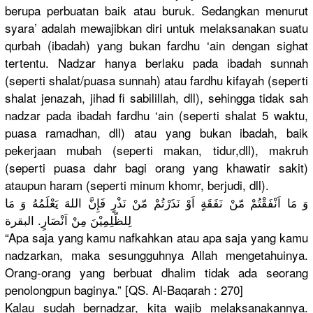
berupa perbuatan baik atau buruk. Sedangkan menurut
syara’ adalah mewajibkan diri untuk melaksanakan suatu
qurbah (ibadah) yang bukan fardhu ‘ain dengan sighat
tertentu. Nadzar hanya berlaku pada ibadah sunnah
(seperti shalat/puasa sunnah) atau fardhu kifayah (seperti
shalat jenazah, jihad fi sabilillah, dll), sehingga tidak sah
nadzar pada ibadah fardhu ‘ain (seperti shalat 5 waktu,
puasa ramadhan, dll) atau yang bukan ibadah, baik
pekerjaan mubah (seperti makan, tidur,dll), makruh
(seperti puasa dahr bagi orang yang khawatir sakit)
ataupun haram (seperti minum khomr, berjudi, dll).
وَ مَا اَنْفَقْتُمْ مّنْ نَفَقَةٍ اَوْ نَذَرْتُمْ مّنْ نَذْرٍ فَإِنَّ اللهَ يَعْلَمُهُ وَ مَا
لِلظّلِمِيْنَ مِنْ اَنْصَارٍ. البقرة
“Apa saja yang kamu nafkahkan atau apa saja yang kamu
nadzarkan, maka sesungguhnya Allah mengetahuinya.
Orang-orang yang berbuat dhalim tidak ada seorang
penolongpun baginya.” [QS. Al-Baqarah : 270]
Kalau sudah bernadzar, kita wajib melaksanakannya
.