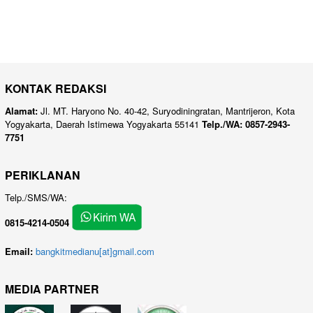
KONTAK REDAKSI
Alamat:
Jl. MT. Haryono No. 40-42, Suryodiningratan, Mantrijeron, Kota
Yogyakarta, Daerah Istimewa Yogyakarta 55141
Telp./WA: 0857-2943-
7751
PERIKLANAN
Telp./SMS/WA:
0815-4214-0504
Email:
bangkitmedianu[at]gmail.com
MEDIA PARTNER