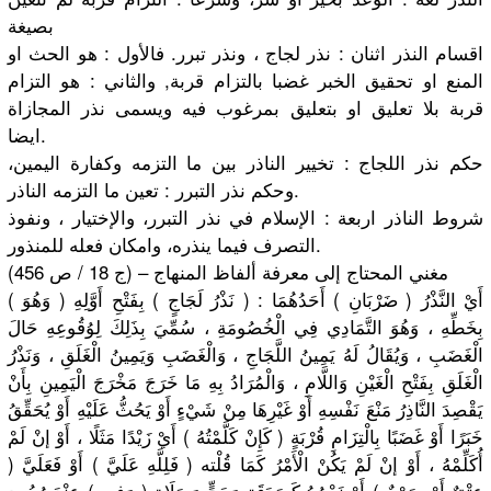
بصيغة
اقسام النذر اثنان : نذر لجاج ، ونذر تبرر. فالأول : هو الحث او
المنع او تحقيق الخبر غضبا بالتزام قربة, والثاني : هو التزام
قربة بلا تعليق او بتعليق بمرغوب فيه ويسمى نذر المجازاة
ايضا.
حكم نذر اللجاج : تخيير الناذر بين ما التزمه وكفارة اليمين،
وحكم نذر التبرر : تعين ما التزمه الناذر.
شروط الناذر اربعة : الإسلام في نذر التبرر، والإختيار ، ونفوذ
التصرف فيما ينذره، وامكان فعله للمنذور.
مغني المحتاج إلى معرفة ألفاظ المنهاج – (ج 18 / ص 456)
( وَهُوَ ) أَيْ النَّذْرُ ( ضَرْبَانِ ) أَحَدُهُمَا : ( نَذْرُ لَجَاجٍ ) بِفَتْحِ أَوَّلِهِ
بِخَطِّهِ ، وَهُوَ التَّمَادِي فِي الْخُصُومَةِ ، سُمِّيَ بِذَلِكَ لِوُقُوعِهِ حَالَ
الْغَضَبِ ، وَيُقَالُ لَهُ يَمِينُ اللَّجَاجِ ، وَالْغَضَبِ وَيَمِينُ الْغَلَقِ ، وَنَذْرُ
الْغَلَقِ بِفَتْحِ الْغَيْنِ وَاللَّامِ ، وَالْمُرَادُ بِهِ مَا خَرَجَ مَخْرَجَ الْيَمِينِ بِأَنْ
يَقْصِدَ النَّاذِرُ مَنْعَ نَفْسِهِ أَوْ غَيْرِهَا مِنْ شَيْءٍ أَوْ يَحُثُّ عَلَيْهِ أَوْ يُحَقِّقُ
خَبَرًا أَوْ غَضَبًا بِالْتِزَامِ قُرْبَةٍ ( كَإِنْ كَلَّمْتُهُ ) أَيْ زَيْدًا مَثَلًا ، أَوْ إنْ لَمْ
أُكَلِّمْهُ ، أَوْ إنْ لَمْ يَكُنْ الْأَمْرُ كَمَا قُلْته ( فَلِلَّهِ عَلَيَّ ) أَوْ فَعَلَيَّ (
عِتْقٌ أَوْ صَوْمٌ ) أَوْ نَحْوُهُ كَصَدَقَةٍ وَحَجٍّ وَصَلَاةٍ ( وَفِيهِ ) عِنْدَ وُجُودِ