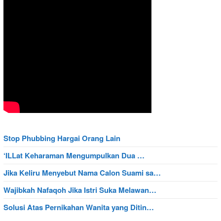
Stop Phubbing Hargai Orang Lain
‘ILLat Keharaman Mengumpulkan Dua …
Jika Keliru Menyebut Nama Calon Suami sa…
Wajibkah Nafaqoh Jika Istri Suka Melawan…
Solusi Atas Pernikahan Wanita yang Ditin…