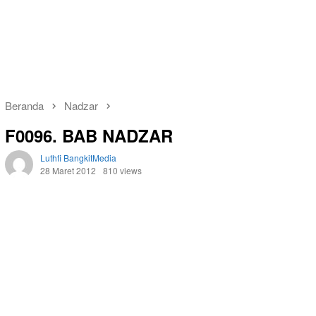
Beranda
Nadzar
F0096. BAB NADZAR
Luthfi BangkitMedia
28 Maret 2012
810 views