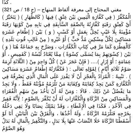
كَذَا .
مغني المحتاج إلى معرفة ألفاظ المنهاج – (ج 18 / ص 321)
( يَتَخَيَّرُ ) الْمُكَفِّرُ ( فِي كَفَّارَةِ الْيَمِينِ بَيْنَ عِتْقٍ ) فِيهَا ( كَالظِّهَارِ )
أَيْ كَعِتْقِ رَقَبَةٍ كَفَّارَتُهُ بِالصِّفَةِ السَّابِقَةِ فِي بَابِهِ مِنْ كَوْنِهَا رَقَبَةً
مُؤْمِنَةً بِلَا عَيْبٍ يُخِلُّ بِعَمَلٍ أَوْ كَسْبٍ ( وَ ) بَيْنَ ( إطْعَامِ عَشَرَةِ
مَسَاكِينَ لِكُلِّ مِسْكِينٍ مُدُّ حَبٍّ ) أَوْ غَيْرِهِ ( مِنْ غَالِبِ قُوتِ بَلَدِهِ )
كَالْفِطْرَةِ كَمَا مَرَّ فِي كِتَابِ الْكَفَّارَاتِ ، وَصَرَّحَ بِهِ جَمَاعَةٌ هُنَا ( وَ )
بَيْنَ ( كِسْوَتِهِمْ بِمَا يُسَمَّى كِسْوَةً ) مِمَّا يُعْتَادُ لُبْسُهُ ( كَقَمِيصٍ ، أَوْ
عِمَامَةٍ ؛ أَوْ إزَارٍ )…. ( فَإِنْ عَجَزَ عَنْ ) كُلِّ وَاحِدٍ مِنْ ( الثَّلَاثَةِ لَزِمَهُ
صَوْمُ ثَلَاثَةِ أَيَّامٍ ) لِقَوْلِهِ تَعَالَى : ( فَكَفَّارَتُهُ إطْعَامُ عَشَرَةِ مَسَاكِينَ
) . تَنْبِيهٌ : الْمُرَادُ بِالْعَجْزِ أَنْ لَا يَقْدِرَ عَلَى الْمَالِ الَّذِي يَصْرِفُهُ فِي
الْكَفَّارَةِ كَمَنْ يَجِدُ كِفَايَتَهُ وَكِفَايَةَ مَنْ تَلْزَمُهُ مُؤْنَتُهُ فَقَطْ ، وَلَا يَجِدُ
مَا يَفْضُلُ عَنْ ذَلِكَ . قَالَا : وَمَنْ لَهُ أَنْ يَأْخُذَ مِنْ سَهْمِ الْفُقَرَاءِ
وَالْمَسَاكِينِ
مِنْ الزَّكَاةِ وَالْكَفَّارَات
ِ لَهُ أَنْ يُكَفِّرَ بِالصَّوْمِ ؛ لِأَنَّهُ فَقِيرٌ
فِي الْأَخْذِ ، فَكَذَا فِي الْإِعْطَاءِ ، وَقَدْ يَمْلِكُ نِصَابًا وَلَا يَفِي دَخْلُهُ
بِخَرْجِهِ فَتَلْزَمُهُ الزَّكَاةُ ، وَلَهُ أَخْذُهَا ، وَالْفَرْقُ بَيْنَ الْبَابَيْنِ أَنَا لَوْ
أَسْقَطْنَا الزَّكَاةَ خَلَا النِّصَابُ عَنْهَا بِلَا بَدَلٍ ، وَالتَّكْفِيرُ بِالْمَالِ لَهُ بَدَلٌ
وَهُوَ الصَّوْمُ