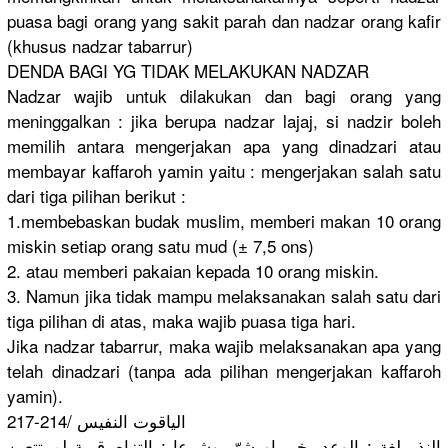
puasa bagi orang yang sakit parah dan nadzar orang kafir
(khusus nadzar tabarrur)
DENDA BAGI YG TIDAK MELAKUKAN NADZAR
Nadzar wajib untuk dilakukan dan bagi orang yang
meninggalkan : jika berupa nadzar lajaj, si nadzir boleh
memilih antara mengerjakan apa yang dinadzari atau
membayar kaffaroh yamin yaitu : mengerjakan salah satu
dari tiga pilihan berikut :
1.membebaskan budak muslim, memberi makan 10 orang
miskin setiap orang satu mud (± 7,5 ons)
2. atau memberi pakaian kepada 10 orang miskin.
3. Namun jika tidak mampu melaksanakan salah satu dari
tiga pilihan di atas, maka wajib puasa tiga hari.
Jika nadzar tabarrur, maka wajib melaksanakan apa yang
telah dinadzari (tanpa ada pilihan mengerjakan kaffaroh
yamin).
الياقوت النفيس /214-217
النذر لغة : الوعد بخير او شرّ، وشرعا : التزام قربة لم تتعين