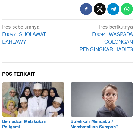
Navigasi
Pos sebelumnya
Pos berikutnya
pos
F0097. SHOLAWAT
F0094. WASPADA
DAHLAWY
GOLONGAN
PENGINGKAR HADITS
POS TERKAIT
Bernadzar Melakukan
Bolehkah Mencabut/
Poligami
Membatalkan Sumpah?