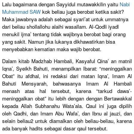
Lalu bagaimana dengan Sayyidul mutawakkilin yaitu
Nabi
Muhammad SAW
kok beliau juga berobat ketika sakit?
Maka jawabnya adalah sebagai syari’at untuk ummatnya
dari beliau shollallohu alaihi wasallam.
Al-Qodli iyadl
menukil ijma’ tentang tidak wajibnya berobat bagi orang
yang sakit.
Namun jika lukanya dikhawatirkan bisa
menyebabkan kematian maka wajib berobat.
Dalam kitab Madzhab Hambali, Kasyaful Qina’ an matnil
Iqna’, Syeikh Bahuti, menampilkan Ibarat: “meninggalkan
Obat” itu afdhal, ini redaksi dari matan Iqna’, Imam Al
Bahuti Mensyarah, bahwasanya Imam Al Hambali
menash atas hal tersebut, karena “tarkud dawa’-
meninggalkan obat” itu lebih dengan dengan Bertawakkal
kepada Allah Subhanahu Wata’ala. Qaul ini juga dipilih
oleh Qadhi, dan Imam Abu Wafa’, dan Ibnu al jauzi, dan
selain beliau2 untuk diamalkan oleh beliau-beliau, karena
ada banyak hadits sebagai dasar qaul tersebut.