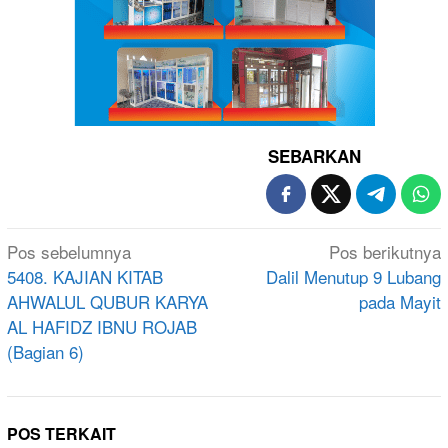
SEBARKAN
Navigasi
Pos sebelumnya
Pos berikutnya
pos
5408. KAJIAN KITAB
Dalil Menutup 9 Lubang
AHWALUL QUBUR KARYA
pada Mayit
AL HAFIDZ IBNU ROJAB
(Bagian 6)
POS TERKAIT