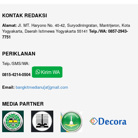
KONTAK REDAKSI
Alamat:
Jl. MT. Haryono No. 40-42, Suryodiningratan, Mantrijeron, Kota
Yogyakarta, Daerah Istimewa Yogyakarta 55141
Telp./WA: 0857-2943-
7751
PERIKLANAN
Telp./SMS/WA:
0815-4214-0504
Email:
bangkitmedianu[at]gmail.com
MEDIA PARTNER