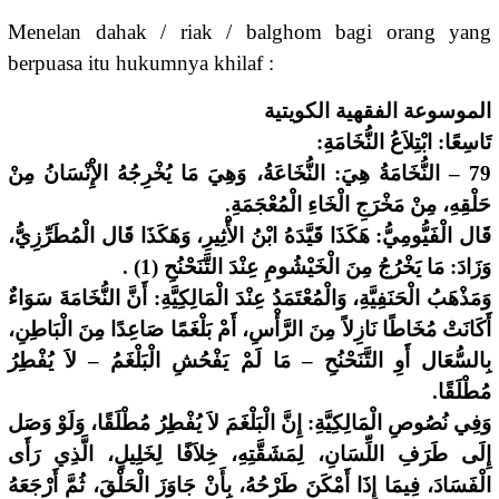
Menelan dahak / riak / balghom bagi orang yang
berpuasa itu hukumnya khilaf :
الموسوعة الفقهية الكويتية
تَاسِعًا: ابْتِلاَعُ النُّخَامَةِ:
79 – النُّخَامَةُ هِيَ: النُّخَاعَةُ، وَهِيَ مَا يُخْرِجُهُ الإِْنْسَانُ مِنْ
حَلْقِهِ، مِنْ مَخْرَجِ الْخَاءِ الْمُعْجَمَةِ.
قَال الْفَيُّومِيُّ: هَكَذَا قَيَّدَهُ ابْنُ الأَْثِيرِ، وَهَكَذَا قَال الْمُطَرِّزِيُّ،
وَزَادَ: مَا يَخْرُجُ مِنَ الْخَيْشُومِ عِنْدَ التَّنَحْنُحِ (1) .
وَمَذْهَبُ الْحَنَفِيَّةِ، وَالْمُعْتَمَدُ عِنْدَ الْمَالِكِيَّةِ: أَنَّ النُّخَامَةَ سَوَاءٌ
أَكَانَتْ مُخَاطًا نَازِلاً مِنَ الرَّأْسِ، أَمْ بَلْغَمًا صَاعِدًا مِنَ الْبَاطِنِ،
بِالسُّعَال أَوِ التَّنَحْنُحِ – مَا لَمْ يَفْحُشِ الْبَلْغَمُ – لاَ يُفْطِرُ
مُطْلَقًا.
وَفِي نُصُوصِ الْمَالِكِيَّةِ: إِنَّ الْبَلْغَمَ لاَ يُفْطِرُ مُطْلَقًا، وَلَوْ وَصَل
إِلَى طَرَفِ اللِّسَانِ، لِمَشَقَّتِهِ، خِلاَفًا لِخَلِيلٍ، الَّذِي رَأَى
الْفَسَادَ، فِيمَا إِذَا أَمْكَنَ طَرْحُهُ، بِأَنْ جَاوَزَ الْحَلْقَ، ثُمَّ أَرْجَعَهُ