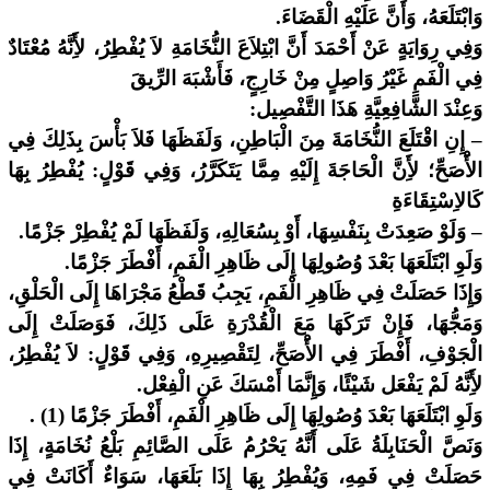
وَابْتَلَعَهُ، وَأَنَّ عَلَيْهِ الْقَضَاءَ.
وَفِي رِوَايَةٍ عَنْ أَحْمَدَ أَنَّ ابْتِلاَعَ النُّخَامَةِ لاَ يُفْطِرُ، لأَِنَّهُ مُعْتَادٌ
فِي الْفَمِ غَيْرُ وَاصِلٍ مِنْ خَارِجٍ، فَأَشْبَهَ الرِّيقَ
وَعِنْدَ الشَّافِعِيَّةِ هَذَا التَّفْصِيل:
– إِنِ اقْتَلَعَ النُّخَامَةَ مِنَ الْبَاطِنِ، وَلَفَظَهَا فَلاَ بَأْسَ بِذَلِكَ فِي
الأَْصَحِّ؛ لأَِنَّ الْحَاجَةَ إِلَيْهِ مِمَّا يَتَكَرَّرُ، وَفِي قَوْلٍ: يُفْطِرُ بِهَا
كَالاِسْتِقَاءَةِ
– وَلَوْ صَعِدَتْ بِنَفْسِهَا، أَوْ بِسُعَالِهِ، وَلَفَظَهَا لَمْ يُفْطِرْ جَزْمًا.
وَلَوِ ابْتَلَعَهَا بَعْدَ وُصُولِهَا إِلَى ظَاهِرِ الْفَمِ، أَفْطَرَ جَزْمًا.
وَإِذَا حَصَلَتْ فِي ظَاهِرِ الْفَمِ، يَجِبُ قَطْعُ مَجْرَاهَا إِلَى الْحَلْقِ،
وَمَجُّهَا، فَإِنْ تَرَكَهَا مَعَ الْقُدْرَةِ عَلَى ذَلِكَ، فَوَصَلَتْ إِلَى
الْجَوْفِ، أَفْطَرَ فِي الأَْصَحِّ، لِتَقْصِيرِهِ، وَفِي قَوْلٍ: لاَ يُفْطِرُ،
لأَِنَّهُ لَمْ يَفْعَل شَيْئًا، وَإِنَّمَا أَمْسَكَ عَنِ الْفِعْل.
وَلَوِ ابْتَلَعَهَا بَعْدَ وُصُولِهَا إِلَى ظَاهِرِ الْفَمِ، أَفْطَرَ جَزْمًا (1) .
وَنَصَّ الْحَنَابِلَةُ عَلَى أَنَّهُ يَحْرُمُ عَلَى الصَّائِمِ بَلْعُ نُخَامَةٍ، إِذَا
حَصَلَتْ فِي فَمِهِ، وَيُفْطِرُ بِهَا إِذَا بَلَعَهَا، سَوَاءٌ أَكَانَتْ فِي