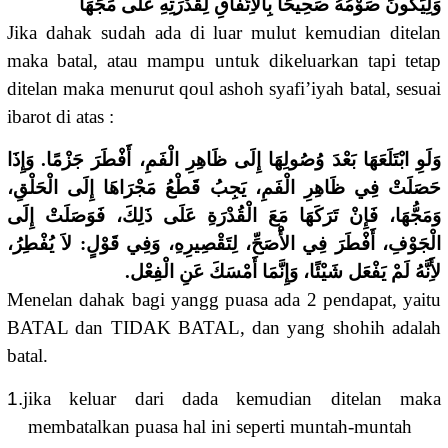
وَلِيَكُونَ صَوْمُهُ صَحِيحًا بِالاِتِّفَاقِ لِقُدْرَتِهِ عَلَى مَجِّهَا
Jika dahak sudah ada di luar mulut kemudian ditelan
maka batal, atau mampu untuk dikeluarkan tapi tetap
ditelan maka menurut qoul ashoh syafi’iyah batal, sesuai
ibarot di atas :
وَلَوِ ابْتَلَعَهَا بَعْدَ وُصُولِهَا إِلَى ظَاهِرِ الْفَمِ، أَفْطَرَ جَزْمًا. وَإِذَا
حَصَلَتْ فِي ظَاهِرِ الْفَمِ، يَجِبُ قَطْعُ مَجْرَاهَا إِلَى الْحَلْقِ،
وَمَجُّهَا، فَإِنْ تَرَكَهَا مَعَ الْقُدْرَةِ عَلَى ذَلِكَ، فَوَصَلَتْ إِلَى
الْجَوْفِ، أَفْطَرَ فِي الأَْصَحِّ، لِتَقْصِيرِهِ، وَفِي قَوْلٍ: لاَ يُفْطِرُ،
لأَِنَّهُ لَمْ يَفْعَل شَيْئًا، وَإِنَّمَا أَمْسَكَ عَنِ الْفِعْل.
Menelan dahak bagi yangg puasa ada 2 pendapat, yaitu
BATAL dan TIDAK BATAL, dan yang shohih adalah
batal.
1.
jika keluar dari dada kemudian ditelan maka
membatalkan puasa hal ini seperti muntah-muntah