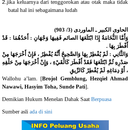
2.
jika keluarnya dari tenggorokan atau otak maka tidak
batal hal ini sebagaimana ludah
الحاوى الكبير ـ الماوردى (3/ 903)
وَأَمَّا النُّخَامَةُ إِذَا ابْتَلَعَهَا الصائم فَفِيهَا وَجْهَانِ : أَحَدُهُمَا : قَدْ
أَفْطَرَ بِهَا .
وَالثَّانِي : لَمْ يُفْطِرْ بِهَا وَالصَّحِيحُ أَنَّهُ يُفْطِرُ ، فَإِنْ أَخْرَجَهَا مِنْ
صَدْرِهِ ثُمَّ ابْتَلَعَهَا فَقَدْ أَفْطَرَ كَالْقَيْءِ ، وَإِنْ أَخْرَجَهَا مِنْ حَلْقِهِ
، أَوْ دِمَاغِهِ لَمْ يُفْطِرْ كَالرِّيقِ
Wallohu a’lam. [
Brojol Gemblung, Hezqiel Ahmad
Nawawi, Hasyim Toha, Sunde Pati
].
Demikian
Hukum Menelan Dahak Saat
Berpuasa
Sumber asli
ada di sini