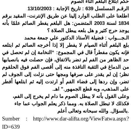
ﺣﻜﻢ ﺍﺑﺘﻼﻉ ﺍﻟﺒﻠﻐﻢ ﺃﺛﻨﺎﺀ ﺍﻟﺼﻮﻡ
ﺍﻟﺮﻗـﻢ ﺍﻟﻤﺴﻠﺴﻞ 639 : ﺗﺎﺭﻳﺦ ﺍﻹﺟﺎﺑﺔ : 13/10/2003
ﺍﻃﻠﻌﻨﺎ ﻋﻠﻰ ﺍﻟﻄﻠﺐ ﺍﻟﻮﺍﺭﺩ ﺇﻟﻴﻨﺎ ﻋﻦ ﻃﺮﻳﻖ ﺍﻹﻧﺘﺮﻧﺖ- ﺍﻟﻤﻘﻴﺪ ﺑﺮﻗﻢ
1834 ﻟﺴﻨﺔ 2003 ﺍﻟﻤﺘﻀﻤﻦ: ﻫﻞ ﺍﻟﺒﻠﻐﻢ ﻳﻔﻄﺮ ﺍﻟﺼﺎﺋﻢ ﻋﻠﻤًﺎ ﺑﺄﻧﻪ
ﻳﻮﺟﺪ ﺣﺮﺝ ﻛﺜﻴﺮ ﻭ ﻫﻞ ﺑﻠﻌﻪ ﻳﺒﻄﻞ ﺍﻟﺼﻼﺓ ؟
ﺍﻟـﺠـــﻮﺍﺏ : ﻓﻀﻴﻠﺔ ﺍﻷﺳﺘﺎﺫ ﺍﻟﺪﻛﺘﻮﺭ ﻋﻠﻲ ﺟﻤﻌﺔ ﻣﺤﻤﺪ
ﺑﻠﻊ ﺍﻟﺒﻠﻐﻢ ﺃﺛﻨﺎﺀ ﺍﻟﺼﻴﺎﻡ ﻻ ﻳﻔﻄﺮ ﺇﻻ ﺇﺫﺍ ﺃﺧﺮﺟﻪ ﺍﻟﺼﺎﺋﻢ ﺛﻢ ﺍﺑﺘﻠﻌﻪ
ﻓﺈﻧﻪ ﻳﻜﻮﻥ ﻣﻔﻄﺮﺍً ﻗﺎﻝ ﻓﻲ ﺍﻟﻤﺠﻤﻮﻉ: “ﺍﻟﻨﺨﺎﻣﺔ ﺇﻥ ﻟﻢ ﺗﺤﺼﻞ ﻓﻲ
ﺣﺪ ﺍﻟﻈﺎﻫﺮ ﻣﻦ ﺍﻟﻔﻢ ﻟﻢ ﺗﻀﺮ ﺑﺎﻻﺗﻔﺎﻕ، ﻓﺈﻥ ﺣﺼﻠﺖ ﻓﻴﻪ ﺑﺎﻧﺼﺒﺎﺑﻬﺎ
ﻣﻦ ﺍﻟﺪﻣﺎﻍ ﻓﻲ ﺍﻟﺜﻘﺒﺔ ﺍﻟﻨﺎﻓﺬﺓ ﻣﻨﻪ ﺇﻟﻰ ﺃﻗﺼﻰ ﺍﻟﻔﻢ ﻓﻮﻕ ﺍﻟﺤﻠﻘﻮﻡ
ﻧﻈﺮ؛ ﺇﻥ ﻟﻢ ﻳﻘﺪﺭ ﻋﻠﻰ ﺻﺮﻓﻬﺎ ﻭﻣﺠﻬﺎ ﺣﺘﻰ ﻧﺰﻟﺖ ﺇﻟﻰ ﺍﻟﺠﻮﻑ ﻟﻢ
ﺗﻀﺮ، ﻭﺇﻥ ﺭﺩﻫﺎ ﺇﻟﻰ ﻓﻀﺎﺀ ﺍﻟﻔﻢ ﺃﻭ ﺍﺭﺗﺪﺕ ﺇﻟﻴﻪ ﺛﻢ ﺍﺑﺘﻠﻌﻬﺎ ﺃﻓﻄﺮ
ﻋﻠﻰ ﺍﻟﻤﺬﻫﺐ، ﻭﺑﻪ ﻗﻄﻊ ﺍﻟﺠﻤﻬﻮﺭ.” ﺍﻫـ.
ﻭﻋﻠﻰ ﺍﻟﻘﻮﻝ ﺑﺄﻧﻪ ﻻ ﻳﺒﻄﻞ ﺍﻟﺼﻮﻡ ﻣﺎ ﺩﺍﻡ ﻟﻢ ﻳﺨﺮﺝ ﺇﻟﻰ ﺍﻟﻔﻢ،
ﻓﻜﺬﻟﻚ ﻻ ﺗﺒﻄﻞ ﺍﻟﺼﻼﺓ ﺑﻪ. ﻭﻣﻤﺎ ﺫﻛﺮ ﻳﻌﻠﻢ ﺍﻟﺠﻮﺍﺏ ﻋﻤﺎ ﺟﺎﺀ
ﺑﺎﻟﺴﺆﺍﻝ. ﻭﺍﻟﻠﻪ ﺳﺒﺤﺎﻧﻪ ﻭﺗﻌﺎﻟﻰ ﺃﻋﻠﻢ.
Sumber : http://www.dar-alifta.org/ViewFatwa.aspx?
ID=639