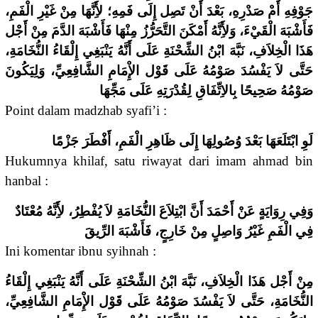
جَوْفِهِ أَمْ صَدْرِهِ، بَعْدَ أَنْ تَصِل إِلَى فَمِهِ؛ لأَِنَّهَا مِنْ غَيْرِ الْفَمِ،
فَأَشْبَهَ الْقَيْءَ، وَلأَِنَّهُ أَمْكَنَ التَّحَرُّزُ مِنْهَا فَأَشْبَهَ الدَّمَ مِنْ أَجْل
هَذَا الْخِلاَفِ، نَبَّهَ ابْنُ الشِّحْنَةِ عَلَى أَنَّهُ يَنْبَغِي إِلْقَاءُ النُّخَامَةِ،
حَتَّى لاَ يَفْسُدَ صَوْمُهُ عَلَى قَوْل الإِْمَامِ الشَّافِعِيِّ، وَلِيَكُونَ
صَوْمُهُ صَحِيحًا بِالاِتِّفَاقِ لِقُدْرَتِهِ عَلَى مَجِّهَا
Point dalam madzhab syafi’i :
لَوِ ابْتَلَعَهَا بَعْدَ وُصُولِهَا إِلَى ظَاهِرِ الْفَمِ، أَفْطَرَ جَزْمًا
Hukumnya khilaf, satu riwayat dari imam ahmad bin
hanbal :
وَفِي رِوَايَةٍ عَنْ أَحْمَدَ أَنَّ ابْتِلاَعَ النُّخَامَةِ لاَ يُفْطِرُ، لأَِنَّهُ مُعْتَادٌ
فِي الْفَمِ غَيْرُ وَاصِلٍ مِنْ خَارِجٍ، فَأَشْبَهَ الرِّيقَ
Ini komentar ibnu syihnah :
مِنْ أَجْل هَذَا الْخِلاَفِ، نَبَّهَ ابْنُ الشِّحْنَةِ عَلَى أَنَّهُ يَنْبَغِي إِلْقَاءُ
النُّخَامَةِ، حَتَّى لاَ يَفْسُدَ صَوْمُهُ عَلَى قَوْل الإِْمَامِ الشَّافِعِيِّ،