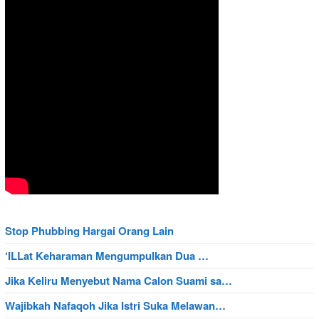
Stop Phubbing Hargai Orang Lain
‘ILLat Keharaman Mengumpulkan Dua …
Jika Keliru Menyebut Nama Calon Suami sa…
Wajibkah Nafaqoh Jika Istri Suka Melawan…