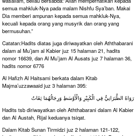
wasallam, beliau bersabda:”Allah memperhatikan kepada
semua mahkluk-Nya pada malam Nishfu Sya’ban. Makai
Dia memberi ampunan kepada semua mahkluk-Nya,
kecuali kepada orang yang musyrik dan orang yang
bermusuhan.”
Catatan:Hadits diatas juga diriwayatkan oleh Aththabarani
dalam al Mu’jam al Kabier juz 15 halaman 21, hadits
nomor 16639, dan Al Mu’jam Al Ausats juz 7 halaman 36,
hadits nomor 6776
Al Hafizh Al Haitsami berkata dalam Kitab
Majma’uzzawaaid juz 3 halaman 395:
رَوَاهُ الطَّبَرَانِيُّ فِي الْكَبِيْرِ وَالْأَوْسَطِ وَرِجَالُهُمَا ثِقَاتٌ
Hadits tsb diriwayatkan oleh Aththabarani dalam Al Kabier
dan Al Austah, Rijal keduanya tsiqat.
Dalam Kitab Sunan Tirmidzi juz 2 halaman 121-122,