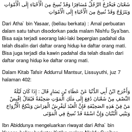
شَعْبَانَ فَيَخْرُجُ الرَّجُلُ مُسَافِرًا وَقَدْ نُسِخَ مِنَ الْأَحْيَاءِ إِلَى الْأَمْوَاتِ
وَيَتَزَوَّجُ وَقَدْ نُسِخَ مِنَ الْأَحْيَاءِ إِلَى الْأَمْوَاتِ
Dari Atha` bin Yasaar, (beliau berkata) : Amal perbuatan
dalam satu tahun disodorkan pada malam Nishfu Sya’ban.
Bisa saja terjadi seorang laki-laki bepergian padahal dia
telah disalin dari daftar orang hidup ke daftar orang mati.
Bisa juga terjadi dia kawin padahal dia telah disalin dari
daftar orang hidup ke daftar orang mati.
Dalam Kitab Tafsir Addurrul Mantsur, Lissuyuthi, juz 7
halaman 402:
وَأَخْرَجَ ابْنُ أَبِي الدُّنْيَا عَنْ عَطَاءِ بْنِ يَسَارٍ قَالَ : إِذَا كَانَ لَيْلَةُ
النِّصْفِ مِنْ شَعْبَانَ دُفِعَ إِلَى مَلَكِ الْمَوْتِ صَحِيْفَةٌ فَيُقَالُ اِقْبِضْ
مَنْ فِيْ هَذِهِ الصَحِيْفَةِ فَإِنَّ الْعَبْدَ لَيَفْرِشُ الْفِرَاشَ وَيَنْكِحُ الْأَزْوَاجَ
وَيَبْنِي الْبُنْيَانَ وَإِنَّ اسْمُهُ قَدْ نُسِخَ فِي الْمَوْتَى
Ibn Abiddunya mengeluarkan riwayat dari Atha` bin