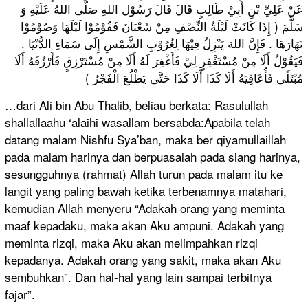
عَنْ عَلِيِّ بْنِ أَبِيْ طَالِبٍ قَالَ قَالَ رَسُوْل اللهِ صَلَّى اللهُ عَلَيْهِ وَ
سَلَّمَ ( إِذَا كَانَتْ لَيْلَةُ النِّصْفِ مِنْ شَعْبَانَ فَقُوْمُوْا لَيْلَهَا وَصُوْمُوْا
نَهَارَهَا . فَإِنَّ اللهَ يَنْزِلُ فِيْهَا لِغُرُوْبِ الشَّمْسِ إِلَى سَمَاءِ الدُّنْيَا .
فَيَقُوْلُ أَلَا مِنْ مُسْتَغْفِرٍ لِيْ فَأَغْفِرَ لَهُ أَلَا مِنْ مُسْتَرْزِقٍ فَأَرْزُقَهُ أَلَا
مُبْتَلًى فَأُعَافِيَهُ أَلَا كَذَا أَلَا كَذَا حَتَّى يَطْلُعَ الْفَجْرُ )
…dari Ali bin Abu Thalib, beliau berkata: Rasulullah
shallallaahu ‘alaihi wasallam bersabda:Apabila telah
datang malam Nishfu Sya’ban, maka ber qiyamullaillah
pada malam harinya dan berpuasalah pada siang harinya,
sesungguhnya (rahmat) Allah turun pada malam itu ke
langit yang paling bawah ketika terbenamnya matahari,
kemudian Allah menyeru “Adakah orang yang meminta
maaf kepadaku, maka akan Aku ampuni. Adakah yang
meminta rizqi, maka Aku akan melimpahkan rizqi
kepadanya. Adakah orang yang sakit, maka akan Aku
sembuhkan”. Dan hal-hal yang lain sampai terbitnya
fajar”.