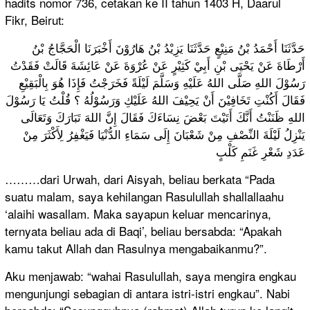
hadits nomor 736, cetakan ke II tahun 1403 H, Daarul
Fikr, Beirut:
حَدَّثَنَا أَحْمَدُ بْنُ مَنِيْعٍ حَدَّثَنَا يَزِيْدُ بْنُ هَارُوْنَ أَخْبَرَنَا الْحَجَّاجُ بْنُ
أَرْطَاةَ عَنْ يَحْيَى بْنِ أَبِيْ كَثِيْرٍ عَنْ عُرْوَةَ عَنْ عَائِشَةَ قَالَتْ فَقَدْتُ
رَسُوْلَ اللهِ صَلَّى اللهُ عَلَيْهِ وَسَلَّمَ لَيْلَةً فَخَرَجْتُ فَإِذَا هُوَ بِالْبَقِيْعِ
فَقَالَ أَكُنْتِ تَخَافِيْنَ أَنْ يَحِيْفَ اللهُ عَلَيْكِ وَرَسُوْلُهُ ؟ قُلْتُ يَا رَسُوْلَ
اللهِ ظَنَنْتُ أَنَّكَ أَتَيْتَ بَعْضَ نِسَاءَكَ فَقَالَ إِنَّ اللهَ تَبَارَكَ وَتَعَالَى
يَنْزِلُ لَيْلَةَ النِّصْفِ مِنْ شَعْبَانَ إِلَى سَمَاءِ الدُّنْيَا فَيَغْفِرُ لِأَكْثَرَ مِنْ
عَدَدِ شَعْرِ غَنَمِ كَلْبٍ
………dari Urwah, dari Aisyah, beliau berkata “Pada
suatu malam, saya kehilangan Rasulullah shallallaahu
‘alaihi wasallam. Maka sayapun keluar mencarinya,
ternyata beliau ada di Baqi’, beliau bersabda: “Apakah
kamu takut Allah dan Rasulnya mengabaikanmu?”.
Aku menjawab: “wahai Rasulullah, saya mengira engkau
mengunjungi sebagian di antara istri-istri engkau”. Nabi