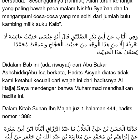
bersabda: “Sesungguhnya (rahmat) Allah turun ke langit
yang paling bawah pada malam Nishfu Sya’ban dan Ia
mengampuni dosa-dosa yang melebihi dari jumlah bulu
kambing milik suku Kalb”.
وَفِي الْبَابِ عَنْ أَبِيْ بَكْرٍ الصِّدِّيْقِ قَالَ أَبُوْ عِيْسَى حَدِيْثُ عَائِشَةَ لَا
نَعْرِفُهُ إِلَّا مِنْ هَذَا الْوَجْهِ مِنْ حَدِيْثِ الْحَجَّاجِ وَسَمِعْتُ مُحَمَّدًا
يُضَعِّفُ هَذَا الْحَدِيْثَ
Didalam Bab ini (ada riwayat) dari Abu Bakar
AshshiddiqAbu Isa berkata, Hadits Aisyah diatas tidak
kami ketahui kecuali dari wajah ini dari haditsnya Al
Hajjaj.Saya mendengar bahwa Muhammad mendhaifkan
hadits ini.
Dalam Kitab Sunan Ibn Majah juz 1 halaman 444, hadits
nomor 1388:
حَدَّثَنَا الْحَسَنُ بْنُ عَلِيٍّ الْخَلَّالُ ثنا عَبْدُ الرَّزَّاقِ أَنْبَأَنَا ابْنُ أَبِيْ سَبْرَةَ
عَنْ إِبْرَاهِيْمَ بْنِ مُحَمَّدٍ عَنْ مُعَاوِيَةَ بْنِ عَبْدِ اللهِ بْنِ جَعْفَرٍ عَنْ أَبِيْهِ