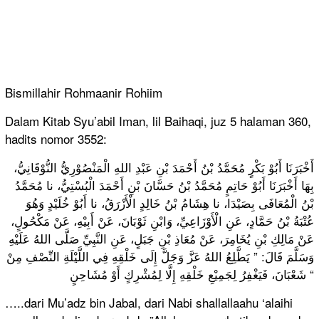
Bismillahir Rohmaanir Rohiim
Dalam Kitab Syu’abil Iman, lil Baihaqi, juz 5 halaman 360,
hadits nomor 3552:
أَخْبَرَنَا أَبُوْ بَكْرٍ مُحَمَّدُ بْنُ أَحْمَدَ بْنِ عَبْدِ اللهِ الْمَنْصُوْرِيُّ النُّوْقَانِيُّ،
بِهَا أَخْبَرَنَا أَبُوْ حَاتِمٍ مُحَمَّدُ بْنُ حَسَّانَ بْنِ أَحْمَدَ الْبُسْتِيُّ، نا مُحَمَّدُ
بْنُ الْمُعَافَى بِصَيْدَا، نا هِشَامُ بْنُ خَالِدٍ الْأَزْرَقُ، نا أَبُوْ خُلَيْدٍ وَهُوَ
عُتْبَةُ بْنُ حَمَّادٍ، عَنِ الْأَوْزَاعِيِّ، وَابْنِ ثَوْبَانَ، عَنْ أَبِيْهِ، عَنْ مَكْحُولٍ،
عَنْ مَالِكِ بْنِ يُخَامِرَ، عَنْ مُعَاذِ بْنِ جَبَلٍ، عَنِ النَّبِيِّ صَلَّى اللهُ عَلَيْهِ
وَسَلَّمَ قَالَ: ” يَطَّلِعُ اللهُ عَزَّ وَجَلَّ إِلَى خَلْقِهِ فِي اللَّيْلَةِ النِّصْفِ مِنْ
شَعْبَانَ، فَيَغْفِرُ لِجَمِيْعِ خَلْقِهِ إِلَّا لِمُشْرِكٍ أَوْ مُشَاحِنٍ “
…..dari Mu’adz bin Jabal, dari Nabi shallallaahu ‘alaihi