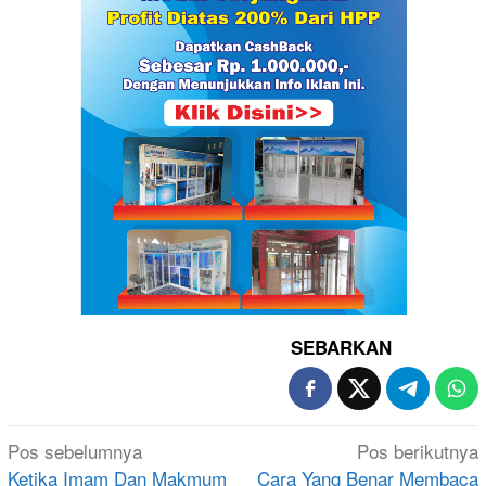
SEBARKAN
Navigasi
Pos sebelumnya
Pos berikutnya
pos
Ketika Imam Dan Makmum
Cara Yang Benar Membaca