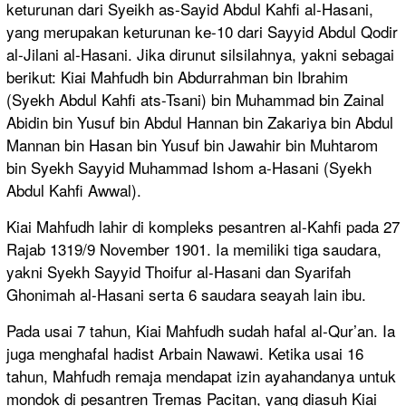
keturunan dari Syeikh as-Sayid Abdul Kahfi al-Hasani,
yang merupakan keturunan ke-10 dari Sayyid Abdul Qodir
al-Jilani al-Hasani. Jika dirunut silsilahnya, yakni sebagai
berikut: Kiai Mahfudh bin Abdurrahman bin Ibrahim
(Syekh Abdul Kahfi ats-Tsani) bin Muhammad bin Zainal
Abidin bin Yusuf bin Abdul Hannan bin Zakariya bin Abdul
Mannan bin Hasan bin Yusuf bin Jawahir bin Muhtarom
bin Syekh Sayyid Muhammad Ishom a-Hasani (Syekh
Abdul Kahfi Awwal).
Kiai Mahfudh lahir di kompleks pesantren al-Kahfi pada 27
Rajab 1319/9 November 1901. Ia memiliki tiga saudara,
yakni Syekh Sayyid Thoifur al-Hasani dan Syarifah
Ghonimah al-Hasani serta 6 saudara seayah lain ibu.
Pada usai 7 tahun, Kiai Mahfudh sudah hafal al-Qur’an. Ia
juga menghafal hadist Arbain Nawawi. Ketika usai 16
tahun, Mahfudh remaja mendapat izin ayahandanya untuk
mondok di pesantren Tremas Pacitan, yang diasuh Kiai