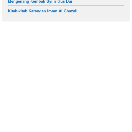
Mengenang Kembali Syi’ir Gus Dur
Kitab-kitab Karangan Imam Al Ghazali