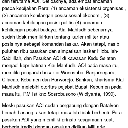
dan terutama AOI. Setidaknya, ada empat ancaman
pasca kebijakan Rera: (1) ancaman eksistensi organisasi,
(2) ancaman kehilangan posisi sosial ekonomi, (3)
ancaman kehilangan posisi politis (4) ancaman
kehilangan posisi budaya. Kiai Mahfudh sebenarnya
sudah tidak memikirkan tentang karier militer atau
posisinya sebagai komandan laskar. Akan tetapi, nasib
puluhan ribu pasukan dan simpatisan laskar Hizbullah-
Sabilillah, dan Pasukan AOI di kawasan Kedu Selatan
menjadi keprihatinan Kiai Mahfudh. AOI pada masa itu,
memiliki pengaruh besar di Wonosobo, Banjarnegara,
Cilacap, Kebumen dan Purworejo. Bahkan, kharisma Kiai
Mahfudh melebihi otoritas pejabat Bupati Kebumen pada
masa itu, RM Istikno Sosrobusono (Widiyanta, 1999).
Meski pasukan AOI sudah bergabung dengan Batalyon
Lemah Lanang, akan tetapi masalah tidak berhenti. Para
pasukan AOI yang memiliki prinsip keagamaan kuat,
berbeda tradisi dengan pasukan didikan Militarie