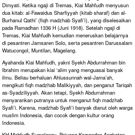
Dimyati. Ketika ngaji di Tremas, Kiai Mahfudh menyusun
dua kitab: al-Fawaidus Sharfiyyah (kitab sharaf) dan al-
Burhanul Qathi’ (fiqh madzhab Syafi’i), yang diselesaikan
pada Ramadhan 1336 H (Juni 1918). Setelah ngaji di
Tremas, Kiai Mahfudh kemudian meneruskan belajarnya
di pesantren Jamsaren Solo, serta pesantren Darussalam
Watucongol, Muntilan, Magelang.
Ayahanda Kiai Mahfudh, yakni Syekh Abdurrahman bin
Ibrahim merupakan kiai ‘alim yang menguasai banyak
ilmu. Beliau berhaluan Ahlussunnah wal-Jama’ah,
mengikuti fiqh madzhab Malikiyyah, dan penganut Tariqah
as-Syadziliyyah. Akan tetapi, Syekh Abdurrahman
menyarankan putranya untuk menganut fiqh madzhab
Syafi’i. Karena, madzhab Syafi’i banyak dianut oleh warga
muslim Indonesia, dan cocok dengan kultur orang
Indonesia.
KH Mahfudh Sumolangu, Pejuang Komandan Angkatan