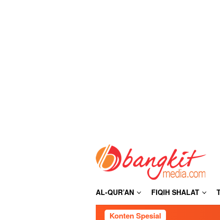
Loncat
ke
konten
AL-QUR’AN
FIQIH SHALAT
Konten Spesial