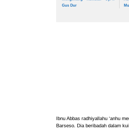
Gus Dur
Mu
Ibnu Abbas radhiyallahu ‘anhu me
Barseso. Dia beribadah dalam kui