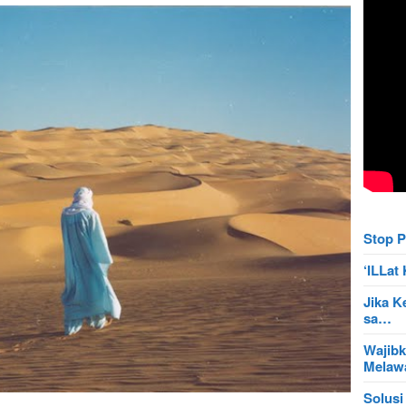
Stop P
‘ILLa
Jika K
sa…
Wajibk
Mela
Solusi