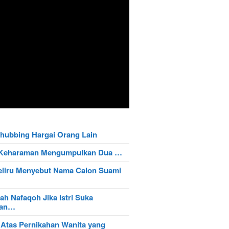
hubbing Hargai Orang Lain
t Keharaman Mengumpulkan Dua …
eliru Menyebut Nama Calon Suami
ah Nafaqoh Jika Istri Suka
wan…
 Atas Pernikahan Wanita yang