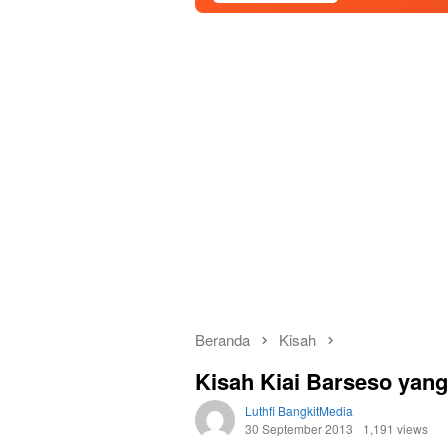
Beranda
Kisah
Kisah Kiai Barseso yan
Luthfi BangkitMedia
30 September 2013
1,191 views