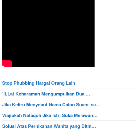
Stop Phubbing Hargai Orang Lain
‘ILLat Keharaman Mengumpulkan Dua …
Jika Keliru Menyebut Nama Calon Suami sa…
Wajibkah Nafaqoh Jika Istri Suka Melawan…
Solusi Atas Pernikahan Wanita yang Ditin…