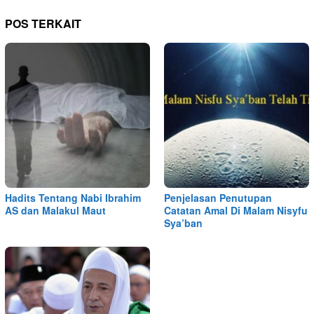
POS TERKAIT
Hadits Tentang Nabi Ibrahim
Penjelasan Penutupan
AS dan Malakul Maut
Catatan Amal Di Malam Nisyfu
Sya’ban