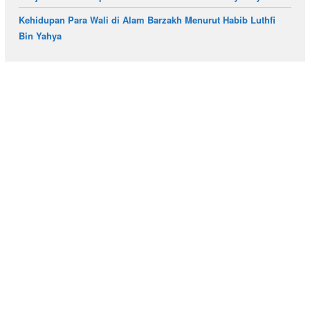
Kehidupan Para Wali di Alam Barzakh Menurut Habib Luthfi
Bin Yahya