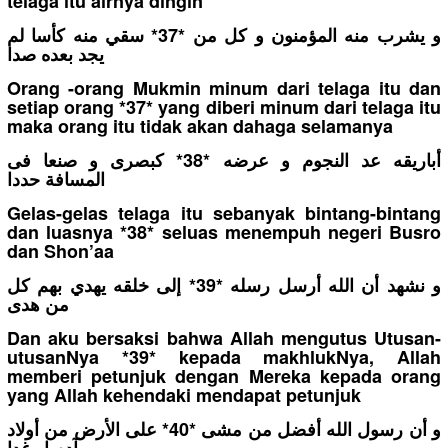
telaga itu airnya dingin
و يشرب منه المؤمنون و كل من *37* سقي منه كأسا لم
يجد بعده صدا
Orang -orang Mukmin minum dari telaga itu dan
setiap orang *37* yang diberi minum dari telaga itu
maka orang itu tidak akan dahaga selamanya
أباريقه عد النجوم و عرضه *38* كبصرى و صنعا فى
المسافة حددا
Gelas-gelas telaga itu sebanyak bintang-bintang
dan luasnya *38* seluas menempuh negeri Busro
dan Shon’aa
و نشهد أن الله أرسل رسله *39* إلى خلقه يهدي بهم كل
من هدى
Dan aku bersaksi bahwa Allah mengutus Utusan-
utusanNya *39* kepada makhlukNya, Allah
memberi petunjuk dengan Mereka kepada orang
yang Allah kehendaki mendapat petunjuk
و أن رسول الله أفضل من مشى *40* على الأرض من أولاد
آدم او غدا