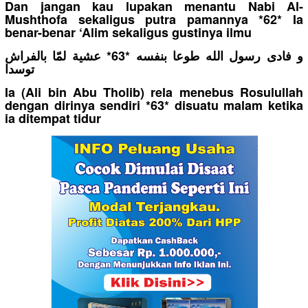
Dan jangan kau lupakan menantu Nabi Al-
Mushthofa sekaligus putra pamannya *62* Ia
benar-benar ‘Alim sekaligus gustinya ilmu
و فادى رسول الله طوعا بنفسه *63* عشية لمّا بالفراش
توسدا
Ia (Ali bin Abu Tholib) rela menebus Rosulullah
dengan dirinya sendiri *63* disuatu malam ketika
ia ditempat tidur