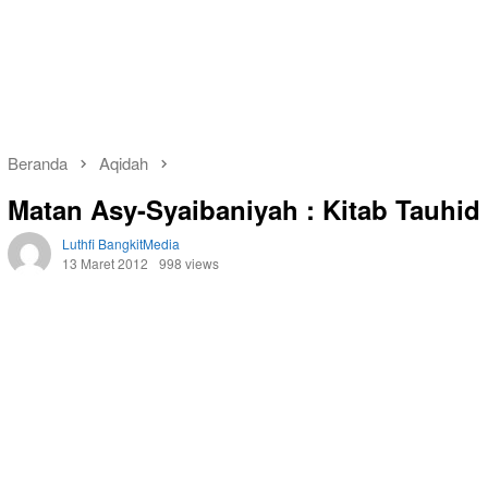
Beranda
Aqidah
Matan Asy-Syaibaniyah : Kitab Tauhid
Luthfi BangkitMedia
13 Maret 2012
998 views