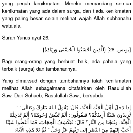
yang penuh kenikmatan. Mereka memandang semua
kenikmatan yang ada dalam surga, dan tiada kenikmatan
yang paling besar selain melihat wajah Allah subhanahu
wata’ala.
Surah Yunus ayat 26.
{لِلَّذِينَ أَحْسَنُوا الْحُسْنَى وَزِيَادَةٌ} [يونس: 26]
Bagi orang-orang yang berbuat baik, ada pahala yang
terbaik (surga) dan tambahannya.
Yang dimaksud dengan tambahannya ialah kenikmatan
melihat Allah sebagaimana ditafsirkan oleh Rasulullah
Saw. Dari Suhaeb; Rasulullah Saw., bersabda:
” إِذَا دَخَلَ أَهْلُ الْجَنَّةِ الْجَنَّةَ، قَالَ: يَقُولُ اللهُ تَبَارَكَ وَتَعَالَى:
تُرِيدُونَ شَيْئًا أَزِيدُكُمْ؟ فَيَقُولُونَ: أَلَمْ تُبَيِّضْ وُجُوهَنَا؟ أَلَمْ تُدْخِلْنَا
الْجَنَّةَ، وَتُنَجِّنَا مِنَ النَّارِ؟ قَالَ: فَيَكْشِفُ الْحِجَابَ، فَمَا أُعْطُوا شَيْئًا
أَحَبَّ إِلَيْهِمْ مِنَ النَّظَرِ إِلَى رَبِّهِمْ عَزَّ وَجَلَّ ” ثُمَّ تَلَا هَذِهِ الْآيَةَ: