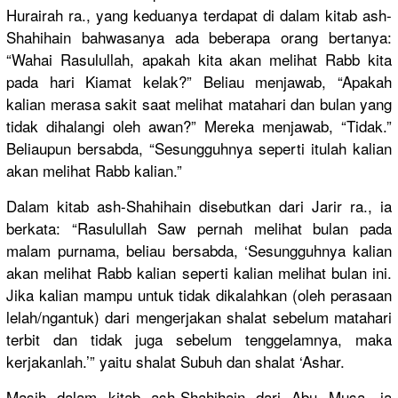
Hurairah ra., yang keduanya terdapat di dalam kitab ash-
Shahihain bahwasanya ada beberapa orang bertanya:
“Wahai Rasulullah, apakah kita akan melihat Rabb kita
pada hari Kiamat kelak?” Beliau menjawab, “Apakah
kalian merasa sakit saat melihat matahari dan bulan yang
tidak dihalangi oleh awan?” Mereka menjawab, “Tidak.”
Beliaupun bersabda, “Sesungguhnya seperti itulah kalian
akan melihat Rabb kalian.”
Dalam kitab ash-Shahihain disebutkan dari Jarir ra., ia
berkata: “Rasulullah Saw pernah melihat bulan pada
malam purnama, beliau bersabda, ‘Sesungguhnya kalian
akan melihat Rabb kalian seperti kalian melihat bulan ini.
Jika kalian mampu untuk tidak dikalahkan (oleh perasaan
lelah/ngantuk) dari mengerjakan shalat sebelum matahari
terbit dan tidak juga sebelum tenggelamnya, maka
kerjakanlah.’” yaitu shalat Subuh dan shalat ‘Ashar.
Masih dalam kitab ash-Shahihain dari Abu Musa, ia