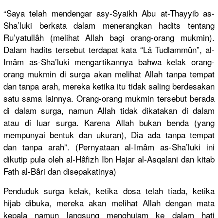
“Saya telah mendengar asy-Syaikh Abu at-Thayyib as-
Sha’luki berkata dalam menerangkan hadits tentang
Ru’yatullâh (melihat Allah bagi orang-orang mukmin).
Dalam hadits tersebut terdapat kata “Lâ Tudlammûn”, al-
Imâm as-Sha’luki mengartikannya bahwa kelak orang-
orang mukmin di surga akan melihat Allah tanpa tempat
dan tanpa arah, mereka ketika itu tidak saling berdesakan
satu sama lainnya. Orang-orang mukmin tersebut berada
di dalam surga, namun Allah tidak dikatakan di dalam
atau di luar surga. Karena Allah bukan benda (yang
mempunyai bentuk dan ukuran), Dia ada tanpa tempat
dan tanpa arah”. (Pernyataan al-Imâm as-Sha’luki ini
dikutip pula oleh al-Hâfizh Ibn Hajar al-Asqalani dan kitab
Fath al-Bâri dan disepakatinya)
Penduduk surga kelak, ketika dosa telah tiada, ketika
hijab dibuka, mereka akan melihat Allah dengan mata
kepala namun langsung menghujam ke dalam hati