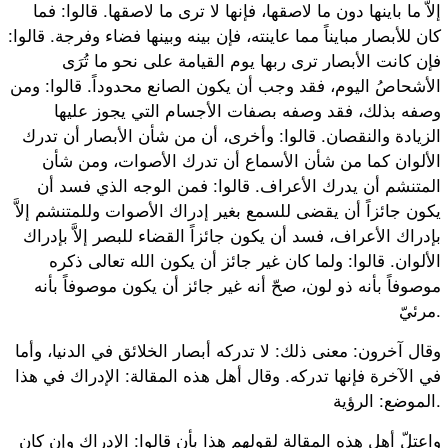
إلاَّ ما باينها دون ما لاصقها، فإنها لا ترى ما لاصقها. قالوا: فما
كان للأبصار مبايناً مما عاينته، فإن بينه وبينها فضاء وفرجة. قالوا:
فإن كانت الأبصار ترى ربها يوم القيامة على نحو ما تُرَى
الأشحاصُ اليوم، فقد وجب أن يكون الصانع محدوداً. قالوا: ومن
وصفه بذلك، فقد وصفه بصفات الأجسام التي يجوز عليها
الزيادة والنقصان. قالوا: وأخرى، أن من شأن الأبصار أن تدرك
الألوان كما من شأن الأسماع أن تدرك الأصوات، ومن شأن
المتنشم أن يدرك الأعراف. قالوا: فمن الوجه الذي فسد أن
يكون جائزاً أن يقضى للسمع بغير إدراك الأصوات وللمتنشم إلاَّ
بإدراك الأعراف، فسد أن يكون جائزاً القضاء للبصر إلاَّ بإدراك
الألوان. قالوا: ولما كان غير جائز أن يكون الله تعالى ذكره
موصوفاً بأنه ذو لون، صحّ أنه غير جائز أن يكون موصوفاً بأنه
مرئيّ.
وقال آخرون: معنى ذلك: لا تدركه أبصار الخلائق في الدنيا، وأما
في الآخرة فإنها تدركه. وقال أهل هذه المقالة: الإدراك في هذا
الموضع: الرؤية.
واعتلّ أهل هذه المقالة لقولهم هذا بأن قالوا: الإدراك وإن كان