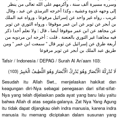
وسرره مسيرة ألف سنة ، وأكرمهم على الله تعالى من ينظر
إلى وجهه غدوة وعشية ، وكذا أخرجه الترمذي عن عبد ، وقال
غريب ، رواه غير واحد عن إسرائيل مرفوعا ، ورواه عبد الملك
بن أبجر عن ثوير عن ابن عمر موقوفا ، ورواه الثوري عن ثوير
عن مجاهد عن ابن عمر موقوفا أيضا ، قال : ولا نعلم أحدا ذكر
فيه مجاهدا غير الثوري بالعنعنة . قلت : أخرجه ابن مردويه من
أربعة طرق عن إسرائيل عن ثوير قال ” سمعت ابن عمر ” ومن
طريق عبد الملك بن أبجر عن ثوير مرفوعا
Tafsir / Indonesia / DEPAG / Surah Al An’aam 103:
لَا تُدْرِكُهُ الْأَبْصَارُ وَهُوَ يُدْرِكُ الْأَبْصَارَ وَهُوَ اللَّطِيفُ الْخَبِيرُ (103)
Sesudah itu Allah Swt., menjelaskan hakikat dan
keagungan diri-Nya sebagai penegasan dari sifat-sifat-
Nya yang telah dijelaskan pada ayat yang baru lalu yaitu
bahwa Allah di atas segala-galanya. Zat Nya Yang Agung
itu tidak dapat dijangkau oleh indra manusia, karena indra
manusia itu memang diciptakan dalam susunan yang