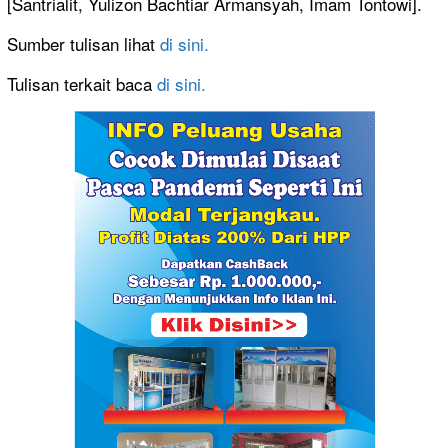
[Santrialit, Yulizon Bachtiar Armansyah, Imam Tontowi].
Sumber tulisan lihat
di sini.
Tulisan terkait baca
di sini.