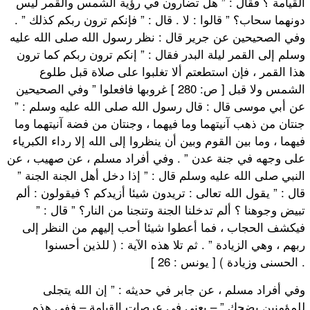
القيامة ؟ فقال : ” هل تضارون في رؤية الشمس والقمر ليس
دونهما سحاب؟ ” قالوا : لا . قال : ” فإنكم ترون ربكم كذلك ” .
وفي الصحيحين عن جرير قال : نظر رسول الله صلى الله عليه
وسلم إلى القمر ليلة البدر فقال : ” إنكم ترون ربكم كما ترون
هذا القمر ، فإن استطعتم ألا تغلبوا على صلاة قبل طلوع
الشمس ولا قبل [ ص: 280 ] غروبها فافعلوا ” وفي الصحيحين
عن أبي موسى قال : قال رسول الله صلى الله عليه وسلم : ”
جنتان من ذهب آنيتهما وما فيهما ، وجنتان من فضة آنيتهما وما
فيهما ، وما بين القوم وبين أن ينظروا إلى الله إلا رداء الكبرياء
على وجهه في جنة عدن ” . وفي أفراد مسلم ، عن صهيب ، عن
النبي صلى الله عليه وسلم قال : ” إذا دخل أهل الجنة الجنة ”
قال : ” يقول الله تعالى : تريدون شيئا أزيدكم ؟ فيقولون : ألم
تبيض وجوهنا ؟ ألم تدخلنا الجنة وتنجنا من النار؟ ” قال : ”
فيكشف الحجاب ، فما أعطوا شيئا أحب إليهم من النظر إلى
ربهم ، وهي الزيادة ” . ثم تلا هذه الآية : ( للذين أحسنوا
الحسنى وزيادة ) [ يونس : 26 ] .
وفي أفراد مسلم ، عن جابر في حديثه : ” إن الله يتجلى
للمؤمنين يضحك ” – يعني في عرصات القيامة – ففي هذه