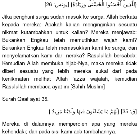
{لِلَّذِينَ أَحْسَنُوا الْحُسْنَى وَزِيَادَةٌ} [يونس: 26]
Jika penghuni surga sudah masuk ke surga, Allah berkata
kepada mereka: Apakah kalian menginginkan sesuatu
nikmat kutambahkan untuk kalian? Mereka menjawab:
Bukankah Engkau telah memutihkan wajah kami?
Bukankah Engkau telah memasukkan kami ke surga, dan
menyelamatkan kami dari neraka? Rasulullah bersabda:
Kemudian Allah membuka hijab-Nya, maka mereka tidak
diberi sesuatu yang lebih mereka sukai dari pada
kenikmatan melihat Allah ‘azza wajalah, kemudian
Rasulullah membaca ayat ini [Sahih Muslim]
Surah Qaaf ayat 35.
{ لَهُمْ مَا يَشَاءُونَ فِيهَا وَلَدَيْنَا مَزِيدٌ} [ق: 35]
Mereka di dalamnya memperoleh apa yang mereka
kehendaki; dan pada sisi kami ada tambahannya.