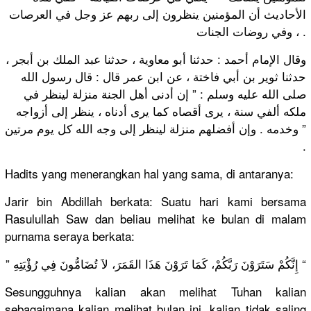
الأحاديث أن المؤمنين ينظرون إلى ربهم عز وجل في العرصات
، وفي روضات الجنات .
وقال الإمام أحمد : حدثنا أبو معاوية ، حدثنا عبد الملك بن أبجر ،
حدثنا ثوير بن أبي فاختة ، عن ابن عمر قال : قال رسول الله
صلى الله عليه وسلم : ” إن أدنى أهل الجنة منزلة لينظر في
ملكه ألفي سنة ، يرى أقصاه كما يرى أدناه ، ينظر إلى أزواجه
وخدمه . وإن أفضلهم منزلة لينظر إلى وجه الله كل يوم مرتين ”
.
Hadits yang menerangkan hal yang sama, di antaranya:
Jarir bin Abdillah berkata: Suatu hari kami bersama
Rasulullah Saw dan beliau melihat ke bulan di malam
purnama seraya berkata:
” إِنَّكُمْ سَتَرَوْنَ رَبَّكُمْ، كَمَا تَرَوْنَ هَذَا القَمَرَ، لاَ تُضَامُّونَ فِي رُؤْيَتِهِ “
Sesungguhnya kalian akan melihat Tuhan kalian
sebagaimana kalian melihat bulan ini, kalian tidak saling