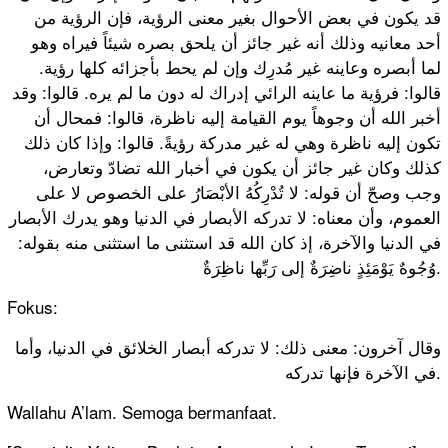
قد يكون في بعض الأحوال بغير معنى الرؤية، فإن الرؤية من
أحد معانيه وذلك أنه غير جائز أن يلحق بصره شيئاً فيراه وهو
لما أبصره وعاينه غير مُدرِك وإن لم يحط بأجزائه كلها رؤية.
قالوا: فرؤية ما عاينه الرائي إدراك له دون ما لم يره. قالوا: وقد
أخبر الله أن وجوهاً يوم القيامة إليه ناظرة، قالوا: فمحال أن
تكون إليه ناظرة وهي له غير مدركة رؤيةً. قالوا: وإذا كان ذلك
كذلك وكان غير جائز أن يكون في أخبار الله تضادّ وتعارض،
وجب وصحّ أن قوله: لا تُدْرِكُهُ الأبْصَارُ على الخصوص لا على
العموم، وأن معناه: لا تدركه الأبصار في الدنيا وهو يدرك الأبصار
في الدنيا والآخرة، إذ كان الله قد استثنى ما استثنى منه بقوله:
وُجُوهٌ يَوْمَئِذٍ ناضِرَةٌ إلى رَبِّها ناظِرَةٌ.
Fokus:
وقال آخرون: معنى ذلك: لا تدركه أبصار الخلائق في الدنيا، وأما
في الآخرة فإنها تدركه.
Wallahu A’lam. Semoga bermanfaat.