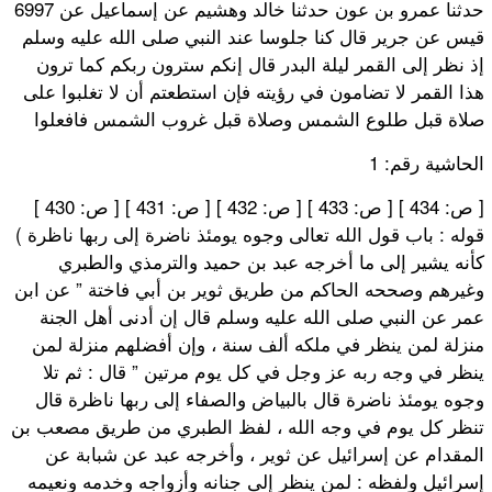
6997 حدثنا عمرو بن عون حدثنا خالد وهشيم عن إسماعيل عن
قيس عن جرير قال كنا جلوسا عند النبي صلى الله عليه وسلم
إذ نظر إلى القمر ليلة البدر قال إنكم سترون ربكم كما ترون
هذا القمر لا تضامون في رؤيته فإن استطعتم أن لا تغلبوا على
صلاة قبل طلوع الشمس وصلاة قبل غروب الشمس فافعلوا
الحاشية رقم: 1
[ ص: 430 ] [ ص: 431 ] [ ص: 432 ] [ ص: 433 ] [ ص: 434 ]
قوله : باب قول الله تعالى وجوه يومئذ ناضرة إلى ربها ناظرة )
كأنه يشير إلى ما أخرجه عبد بن حميد والترمذي والطبري
وغيرهم وصححه الحاكم من طريق ثوير بن أبي فاختة ” عن ابن
عمر عن النبي صلى الله عليه وسلم قال إن أدنى أهل الجنة
منزلة لمن ينظر في ملكه ألف سنة ، وإن أفضلهم منزلة لمن
ينظر في وجه ربه عز وجل في كل يوم مرتين ” قال : ثم تلا
وجوه يومئذ ناضرة قال بالبياض والصفاء إلى ربها ناظرة قال
تنظر كل يوم في وجه الله ، لفظ الطبري من طريق مصعب بن
المقدام عن إسرائيل عن ثوير ، وأخرجه عبد عن شبابة عن
إسرائيل ولفظه : لمن ينظر إلى جنانه وأزواجه وخدمه ونعيمه