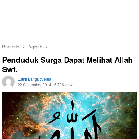
Beranda
Aqidah
Penduduk Surga Dapat Melihat Allah
Swt.
Luthfi BangkitMedia
22 September 2014
6,706 views