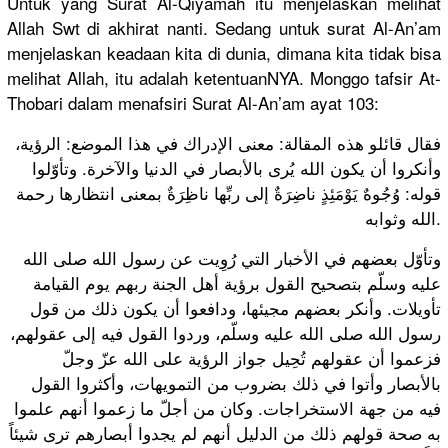
Untuk yang Surat Al-Qiyamah itu menjelaskan melihat
Allah Swt di akhirat nanti. Sedang untuk surat Al-An’am
menjelaskan keadaan kita di dunia, dimana kita tidak bisa
melihat Allah, itu adalah ketentuanNYA. Monggo tafsir At-
Thobari dalam menafsiri Surat Al-An’am ayat 103:
فقال قائلو هذه المقالة: معنى الإدراك في هذا الموضع: الرؤية،
وأنكروا أن يكون الله يُرى بالأبصار في الدنيا والآخرة. وتأوّلوا
قوله: وُجُوهٌ يَوْمَئِذٍ ناضِرَةٌ إلى ربِّها ناظِرَةٌ بمعنى انتظارها رحمة
الله وثوابه.
وتأوّل بعضهم في الأخبار التي رُوِيت عن رسول الله صلى الله
عليه وسلّم بتصحيح القول برؤية أهل الجنة ربهم يوم القيامة
تأويلات. وأنكر بعضهم مجيئها، ودافعوا أن يكون ذلك من قول
رسول الله صلى الله عليه وسلّم، وردوا القول فيه إلى عقولهم،
فزعموا أن عقولهم تُحِيل جواز الرؤية على الله عزّ وجلّ
بالأبصار وأتوا في ذلك بضروب من التمويهات، وأكثروا القول
فيه من جهة الاستخراجات. وكان من أجلّ ما زعموا أنهم علموا
به صحة قولهم ذلك من الدليل أنهم لم يجدوا أبصارهم ترى شيئاً