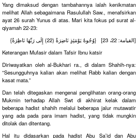
Yang dimaksud dengan tambahannya ialah kenikmatan
melihat Allah sebagaimana Rasulullah Saw., menafsirkan
ayat 26 surah Yunus di atas. Mari kita fokus pd surat al-
qiyamah 22-23:
{وُجُوهٌ يَوْمَئِذٍ نَاضِرَةٌ (22) إِلَى رَبِّهَا نَاظِرَةٌ} [القيامة: 22، 23]
Keterangan Mufasir dalam Tafsir Ibnu katsir
Diriwayatkan oleh al-Bukhari ra., di dalam Shahih-nya:
“Sesungguhnya kalian akan melihat Rabb kalian dengan
kasat mata.”
Dan telah ditegaskan mengenai penglihatan orang-orang
Mukmin terhadap Allah Swt di akhirat kelak dalam
beberapa hadist shahih melalui beberapa jalur mutawatir
yang ada pada para imam hadist, yang tidak mungkin
ditolak dan ditentang.
Hal itu didasarkan pada hadist Abu Sa’id dan Abu