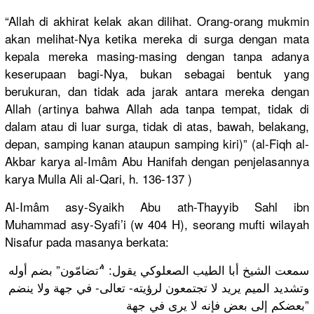
“Allah di akhirat kelak akan dilihat. Orang-orang mukmin
akan melihat-Nya ketika mereka di surga dengan mata
kepala mereka masing-masing dengan tanpa adanya
keserupaan bagi-Nya, bukan sebagai bentuk yang
berukuran, dan tidak ada jarak antara mereka dengan
Allah (artinya bahwa Allah ada tanpa tempat, tidak di
dalam atau di luar surga, tidak di atas, bawah, belakang,
depan, samping kanan ataupun samping kiri)” (al-Fiqh al-
Akbar karya al-Imâm Abu Hanifah dengan penjelasannya
karya Mulla Ali al-Qari, h. 136-137 )
Al-Imâm asy-Syaikh Abu ath-Thayyib Sahl ibn
Muhammad asy-Syafi’i (w 404 H), seorang mufti wilayah
Nisafur pada masanya berkata:
سمعت الشيخ أبا الطيب الصعلوكي يقول: “ُتضامّون” بضم أوله
وتشديد الميم يريد لا تجتمعون لرؤيته- تعالى- في جهة ولا ينضم
بعضكم إلى بعض فإنه لا يرى في جهة”