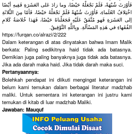
فَأوْرَثَ شُبْهَةً، فَلَمْ نَجْعَلْهُ حَيْضًا، وما زادَ عَلى العَشَرَةِ فَفِيهِ أيْضًا
اخْتِلافُ العُلَماءِ، فَأوْرَثَ شُبْهَةً فَلَمْ نَجْعَلْهُ حَيْضًا، فَأمّا مِنَ الثَّلاثَةِ
إلى العَشَرَةِ فَهو مُتَّفَقٌ عَلَيْهِ فَجَعَلْناهُ حَيْضًا، فَهَذا خُلاصَةُ كَلامِ
الفُقَهاءِ في هَذِهِ المَسْألَةِ. وبِاللَّهِ التَّوْفِيقُ.
https://furqan.co/alrazi/2/222
Dalam keterangan di atas dinyatakan bahwa Imam Malik
berkata: Paling sedikitnya haid tidak ada batasnya.
Demikian juga paling banyaknya juga tidak ada batasnya.
Jika ada darah maka haid. Jika tidak darah maka suci.
Pertanyaannya:
Bolehkah pendapat ini diikuti mengingat keterangan ini
belum kami temukan dalam berbagai literatur madzhab
maliki. Untuk sementara ini keterangan ini justru kami
temukan di kitab di luar madzhab Maliki.
Jawaban: Mauquf