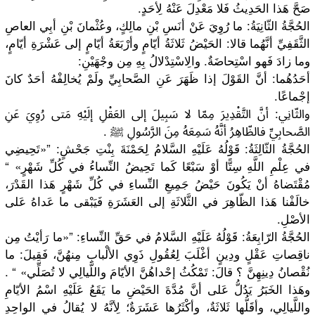
صَحَّ هَذا الحَدِيثُ فَلا مَعْدِلَ عَنْهُ لِأحَدٍ.
الحُجَّةُ الثّانِيَةُ: ما رُوِيَ عَنْ أنَسِ بْنِ مالِكٍ، وعُثْمانَ بْنِ أبِي العاصِ
الثَّقَفِيِّ أنَّهُما قالا: الحَيْضُ ثَلاثَةُ أيّامٍ وأرْبَعَةُ أيّامٍ إلى عَشْرَةِ أيّامٍ،
وما زادَ فَهو اسْتِحاضَةٌ. والِاسْتِدْلالُ بِهِ مِن وجْهَيْنِ:
أحَدُهُما: أنَّ القَوْلَ إذا ظَهَرَ عَنِ الصَّحابِيِّ ولَمْ يُخالِفْهُ أحَدٌ كانَ
إجْماعًا.
والثّانِي: أنَّ التَّقْدِيرَ مِمّا لا سَبِيلَ إلى العَقْلِ إلَيْهِ مَتى رُوِيَ عَنِ
الصَّحابِيِّ فالظّاهِرُ أنَّهُ سَمِعَهُ مِنَ الرَّسُولِ ﷺ .
الحُجَّةُ الثّالِثَةُ: قَوْلُهُ عَلَيْهِ السَّلامُ لِحَمْنَةَ بِنْتِ جَحْشٍ: ”«تَحِيضِي
في عِلْمِ اللَّهِ سِتًّا أوْ سَبْعًا كَما تَحِيضُ النِّساءُ في كُلِّ شَهْرٍ» “
مُقْتَضاهُ أنْ يَكُونَ حَيْضُ جَمِيعِ النِّساءِ في كُلِّ شَهْرٍ هَذا القَدْرَ،
خالَفْنا هَذا الظّاهِرَ في الثَّلاثَةِ إلى العَشَرَةِ فَيَبْقى ما عَداهُ عَلى
الأصْلِ.
الحُجَّةُ الرّابِعَةُ: قَوْلُهُ عَلَيْهِ السَّلامُ في حَقِّ النِّساءِ: ”«ما رَأيْتُ مِن
ناقِصاتِ عَقْلٍ ودِينٍ أغْلَبَ لِعُقُولِ ذَوِي الألْبابِ مِنهُنَّ، فَقِيلَ: ما
نُقْصانُ دِينِهِنَّ ؟ قالَ: تَمْكُثُ إحْداهُنَّ الأيّامَ واللَّيالِي لا تُصَلِّي» “ .
وهَذا الخَبَرُ يَدُلُّ عَلى أنَّ مُدَّةَ الحَيْضِ ما يَقَعُ عَلَيْهِ اسْمُ الأيّامِ
واللَّيالِي، وأقَلُّها ثَلاثَةٌ، وأكْثَرُها عَشَرَةٌ؛ لِأنَّهُ لا يُقالُ في الواحِدِ