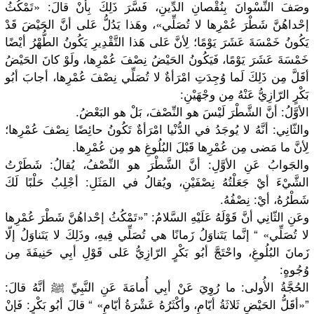
وصَفَ النِّسْوانَ بِنُقْصانِ الدِّينِ، فَسَّرَ ذَلِكَ بِأنْ قالَ: «تَمْكُثُ
إحْداهُنَّ شَطْرَ عُمْرِها لا تُصَلِّي»، وهَذا يَدُلُّ عَلى أنَّ الحَيْضَ قَدْ
يَكُونُ خَمْسَةَ عَشَرَ يَوْمًا؛ لِأنَّ عَلى هَذا التَّقْدِيرِ يَكُونُ الطُّهْرُ أيْضًا
خَمْسَةَ عَشَرَ يَوْمًا، فَيَكُونُ الحَيْضُ نِصْفَ عُمْرِها، ولَوْ كانَ الحَيْضُ
أقَلَّ مِن ذَلِكَ لَما وُجِدَتِ امْرَأةٌ لا تُصَلِّي نِصْفَ عُمْرِها، أجابَ أبُو
بَكْرٍ الرّازِيُّ عَنْهُ مِن وجْهَيْنِ:
الأوَّلُ: أنَّ الشَّطْرَ لَيْسَ هو النِّصْفَ، بَلْ هو البَعْضُ.
والثّانِي: أنَّهُ لا يُوجَدُ في الدُّنْيا امْرَأةٌ تَكُونُ حائِضًا نِصْفَ عُمْرِها؛
لِأنَّ ما مَضى مِن عُمْرِها قَبْلَ البُلُوغِ هو مِن عُمْرِها.
والجَوابُ عَنِ الأوَّلِ: أنَّ الشَّطْرَ هو النِّصْفُ، يُقالُ: شَطَرْتُ
الشَّيْءَ أيْ جَعَلْتُهُ نِصْفَيْنِ، ويُقالُ في المَثَلِ: أجْلِبُ حَلْبًا لَكَ
شَطْرُهُ، أيْ: نِصْفُهُ.
وعَنِ الثّانِي أنَّ قَوْلَهُ عَلَيْهِ السَّلامُ: ”«تَمْكُثُ إحْداهُنَّ شَطْرَ عُمْرِها
لا تُصَلِّي» “ إنَّما يَتَناوَلُ زَمانًا هي تُصَلِّي فِيهِ، وذَلِكَ لا يَتَناوَلُ إلّا
زَمانَ البُلُوغِ، واحْتَجَّ أبُو بَكْرٍ الرّازِيُّ عَلى قَوْلِ أبِي حَنِيفَةَ مِن
وُجُوهٍ:
الحُجَّةُ الأُولى: ما رُوِيَ عَنْ أبِي أُمامَةَ عَنِ النَّبِيِّ ﷺ أنَّهُ قالَ:
”«أقَلُّ الحَيْضِ ثَلاثَةُ أيّامٍ، وأكْثَرُهُ عَشْرَةُ أيّامٍ» “ قالَ أبُو بَكْرٍ: فَإنْ