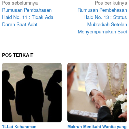
Navigasi
Pos sebelumnya
Pos berikutnya
pos
Rumusan Pembahasan
Rumusan Pembahasan
Haid No. 11 : Tidak Ada
Haid No. 13 : Status
Darah Saat Adat
Mubtadiah Setelah
Menyempurnakan Suci
POS TERKAIT
‘ILLat Keharaman
Makruh Menikahi Wanita yang