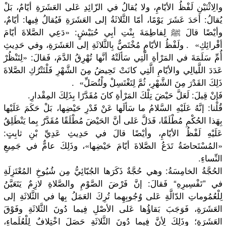
والِاثْنَيْنِ لَفْظُ الأيّامِ، ولا يُقالُ في الزّائِدِ عَلى العَشَرَةِ أيّامٌ، بَلْ
يُقالُ: أحَدَ عَشَرَ يَوْمًا، أمّا الثَّلاثَةُ إلى العَشَرَةِ فَيُقالُ فِيها: أيّامٌ،
وأيْضًا قالَ ﷺ لِفاطِمَةَ بِنْتِ أبِي حُبَيْشٍ: «دَعِي الصَّلاةَ أيّامَ
أقْرائِكِ» . ولَفْظُ الأيّامِ مُخْتَصٌّ بِالثَّلاثَةِ إلى العَشَرَةِ، وفي حَدِيثِ
أُمِّ سَلَمَةَ في المَرْأةِ الَّتِي سَألَتْهُ أنَّها تُهْرِقُ الدَّمَ، فَقالَ: «لِتَنْظُرْ
عَدَدَ اللَّيالِي والأيّامِ الَّتِي كانَتْ تَحِيضُ مِنَ الشَّهْرِ فَلْتَتْرُكِ الصَّلاةَ
ذَلِكَ القَدْرَ مِنَ الشَّهْرِ، ثُمَّ لِتَغْتَسِلْ ولْتُصَلِّ» .
فَإنْ قِيلَ: لَعَلَّ حَيْضَ تِلْكَ المَرْأةِ كانَ مُقَدَّرًا بِذَلِكَ المِقْدارِ.
قُلْنا: إنَّهُ عَلَيْهِ السَّلامُ ما سَألَها عَنْ قَدْرِ حَيْضِها، بَلْ حَكَمَ عَلَيْها
بِهَذا الحُكْمِ مُطْلَقًا، فَدَلَّ عَلى أنَّ الحَيْضَ مُطْلَقًا مُقَدَّرٌ بِما يَنْطَلِقُ
عَلَيْهِ لَفْظُ الأيّامِ، وأيْضًا قالَ في حَدِيثِ عَدِيِّ بْنِ ثابِتٍ:
«المُسْتَحاضَةُ تَدَعُ الصَّلاةَ أيّامَ حَيْضِها»، وذَلِكَ عامٌّ في جَمِيعِ
النِّساءِ.
الحُجَّةُ الخامِسَةُ: وهي حُجَّةٌ ذَكَرَها الجُبّائِيُّ مِن شُيُوخِ المُعْتَزِلَةِ
في ”تَفْسِيرِهِ“ فَقالَ: إنَّ فَرْضَ الصَّوْمِ والصَّلاةِ لازِمٌ يَتَعَيَّنُ
لِلْعُمُوماتِ الدّالَّةِ عَلى وُجُوبِهِما تُرِكَ العَمَلُ بِها في الثَّلاثَةِ إلى
العَشَرَةِ، فَوَجَبَ بَقاؤُها عَلى الأصْلِ فِيما دُونَ الثَّلاثَةِ وفَوْقَ
العَشَرَةِ؛ وذَلِكَ لِأنَّ فِيما دُونَ الثَّلاثَةِ حَصَلَ اخْتِلافٌ لِلْعُلَماءِ،