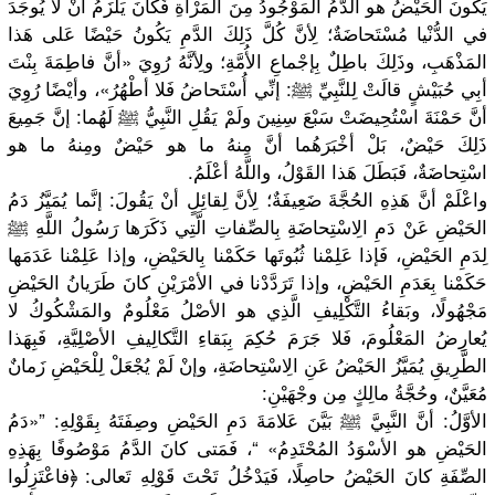
يَكُونَ الحَيْضُ هو الدَّمُ المَوْجُودُ مِنَ المَرْأةِ فَكانَ يَلْزَمُ أنْ لا يُوجَدَ
في الدُّنْيا مُسْتَحاضَةٌ؛ لِأنَّ كُلَّ ذَلِكَ الدَّمِ يَكُونُ حَيْضًا عَلى هَذا
المَذْهَبِ، وذَلِكَ باطِلٌ بِإجْماعِ الأُمَّةِ؛ ولِأنَّهُ رُوِيَ «أنَّ فاطِمَةَ بِنْتَ
أبِي حُبَيْشٍ قالَتْ لِلنَّبِيِّ ﷺ: إنِّي أُسْتَحاضُ فَلا أطْهُرُ»، وأيْضًا رُوِيَ
أنَّ حَمْنَةَ اسْتُحِيضَتْ سَبْعَ سِنِينَ ولَمْ يَقُلِ النَّبِيُّ ﷺ لَهُما: إنَّ جَمِيعَ
ذَلِكَ حَيْضٌ، بَلْ أخْبَرَهُما أنَّ مِنهُ ما هو حَيْضٌ ومِنهُ ما هو
اسْتِحاضَةٌ، فَبَطَلَ هَذا القَوْلُ، واللَّهُ أعْلَمُ.
واعْلَمْ أنَّ هَذِهِ الحُجَّةَ ضَعِيفَةٌ؛ لِأنَّ لِقائِلٍ أنْ يَقُولَ: إنَّما يُمَيَّزُ دَمُ
الحَيْضِ عَنْ دَمِ الِاسْتِحاضَةِ بِالصِّفاتِ الَّتِي ذَكَرَها رَسُولُ اللَّهِ ﷺ
لِدَمِ الحَيْضِ، فَإذا عَلِمْنا ثُبُوتَها حَكَمْنا بِالحَيْضِ، وإذا عَلِمْنا عَدَمَها
حَكَمْنا بِعَدَمِ الحَيْضِ، وإذا تَرَدَّدْنا في الأمْرَيْنِ كانَ طَرَيانُ الحَيْضِ
مَجْهُولًا، وبَقاءُ التَّكْلِيفِ الَّذِي هو الأصْلُ مَعْلُومٌ والمَشْكُوكُ لا
يُعارِضُ المَعْلُومَ، فَلا جَرَمَ حُكِمَ بِبَقاءِ التَّكالِيفِ الأصْلِيَّةِ، فَبِهَذا
الطَّرِيقِ يُمَيَّزُ الحَيْضُ عَنِ الِاسْتِحاضَةِ، وإنْ لَمْ يُجْعَلْ لِلْحَيْضِ زَمانٌ
مُعَيَّنٌ، وحُجَّةُ مالِكٍ مِن وجْهَيْنِ:
الأوَّلُ: أنَّ النَّبِيَّ ﷺ بَيَّنَ عَلامَةَ دَمِ الحَيْضِ وصِفَتَهُ بِقَوْلِهِ: ”«دَمُ
الحَيْضِ هو الأسْوَدُ المُحْتَدِمُ» “، فَمَتى كانَ الدَّمُ مَوْصُوفًا بِهَذِهِ
الصِّفَةِ كانَ الحَيْضُ حاصِلًا، فَيَدْخُلُ تَحْتَ قَوْلِهِ تَعالى: ﴿فاعْتَزِلُوا