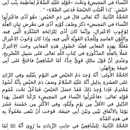
النِّساءَ في المَحِيضِ﴾ وتَحْتَ «قَوْلِهِ عَلَيْهِ السَّلامُ لِفاطِمَةَ بِنْتِ أبِي
حُبَيْشٍ: ”إذا أقْبَلَتِ الحَيْضَةُ فَدَعِي الصَّلاةَ» “ .
الحُجَّةُ الثّانِيَةُ: أنَّهُ تَعالى قالَ في دَمِ الحَيْضِ: ﴿هُوَ أذًى فاعْتَزِلُوا
النِّساءَ في المَحِيضِ﴾ ذَكَرَ وصْفَ كَوْنِهِ أذًى في مَعْرِضِ بَيانِ العِلَّةِ
لِوُجُوبِ الِاعْتِزالِ، وإنَّما كانَ أذًى لِلرّائِحَةِ المُنْكَرَةِ الَّتِي فِيهِ،
واللَّوْنِ الفاسِدِ ولِلْحِدَّةِ القَوِيَّةِ الَّتِي فِيهِ، وإذا كانَ وُجُوبُ الِاعْتِزالِ
مُعَلَّلًا بِهَذِهِ المَعانِي فَعِنْدَ حُصُولِ هَذِهِ المَعانِي وجَبَ الِاحْتِرازُ
عَمَلًا بِالعِلَّةِ المَذْكُورَةِ في كِتابِ اللَّهِ تَعالى عَلى سَبِيلِ التَّصْرِيحِ،
وعِنْدِي أنَّ قَوْلَ مالِكٍ قَوِيٌّ جِدًّا، أمّا الشّافِعِيُّ فاحْتَجَّ عَلى أبِي
حَنِيفَةَ بِوَجْهَيْنِ:
الحُجَّةُ الأُولى: أنَّهُ وُجِدَ دَمُ الحَيْضِ في اليَوْمِ بِلَيْلَتِهِ وفي الزّائِدِ
عَلى العَشَرَةِ بِدَلِيلِ أنَّهُ عَلَيْهِ السَّلامُ وصَفَ دَمَ الحَيْضِ بِأنَّهُ أسْوَدُ
مُحْتَدِمٌ، فَإذا وُجِدَ ذَلِكَ فَقَدْ حَصَلَ الحَيْضُ، فَيَدْخُلُ تَحْتَ عُمُومِ
قَوْلِهِ تَعالى: ﴿فاعْتَزِلُوا النِّساءَ في المَحِيضِ﴾ تَرْكُنا العَمَلَ بِهَذا
الدَّلِيلِ في الأقَلِّ مِن يَوْمٍ ولَيْلَةٍ، وفي الأكْثَرِ مِن خَمْسَةَ عَشَرَ
يَوْمًا بِالِاتِّفاقِ بَيْنِي وبَيْنَ أبِي حَنِيفَةَ، فَوَجَبَ أنْ يَبْقى مَعْمُولًا بِهِ
في هَذِهِ المُدَّةِ.
الحُجَّةُ الثّانِيَةُ: لِلشّافِعِيِّ في جانِبِ الزِّيادَةِ ما رُوِيَ أنَّهُ ﷺ لَمّا