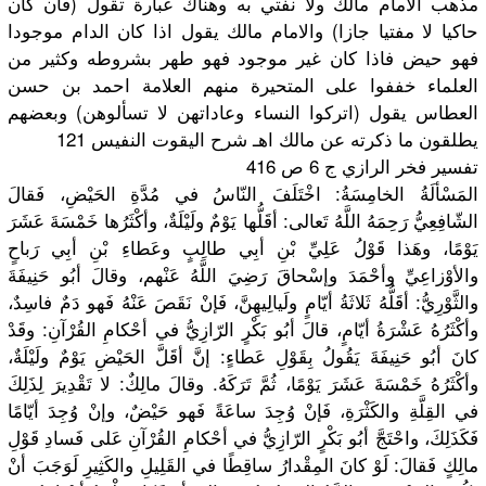
مذهب الامام مالك ولا نفتي به وهناك عبارة تقول (فان كان
حاكيا لا مفتيا جازا) والامام مالك يقول اذا كان الدام موجودا
فهو حيض فاذا كان غير موجود فهو طهر بشروطه وكثير من
العلماء خففوا على المتحيرة منهم العلامة احمد بن حسن
العطاس يقول (اتركوا النساء وعاداتهن لا تسألوهن) وبعضهم
يطلقون ما ذكرته عن مالك اهـ شرح اليقوت النفيس 121
تفسير فخر الرازي ج 6 ص 416
المَسْألَةُ الخامِسَةُ: اخْتَلَفَ النّاسُ في مُدَّةِ الحَيْضِ، فَقالَ
الشّافِعِيُّ رَحِمَهُ اللَّهُ تَعالى: أقَلُّها يَوْمٌ ولَيْلَةٌ، وأكْثَرُها خَمْسَةَ عَشَرَ
يَوْمًا، وهَذا قَوْلُ عَلِيِّ بْنِ أبِي طالِبٍ وعَطاءِ بْنِ أبِي رَباحٍ
والأوْزاعِيِّ وأحْمَدَ وإسْحاقَ رَضِيَ اللَّهُ عَنْهم، وقالَ أبُو حَنِيفَةَ
والثَّوْرِيُّ: أقَلُّهُ ثَلاثَةُ أيّامٍ ولَيالِيهِنَّ، فَإنْ نَقَصَ عَنْهُ فَهو دَمٌ فاسِدٌ،
وأكْثَرُهُ عَشْرَةُ أيّامٍ، قالَ أبُو بَكْرٍ الرّازِيُّ في أحْكامِ القُرْآنِ: وقَدْ
كانَ أبُو حَنِيفَةَ يَقُولُ بِقَوْلِ عَطاءٍ: إنَّ أقَلَّ الحَيْضِ يَوْمٌ ولَيْلَةٌ،
وأكْثَرُهُ خَمْسَةَ عَشَرَ يَوْمًا، ثُمَّ تَرَكَهُ. وقالَ مالِكٌ: لا تَقْدِيرَ لِذَلِكَ
في القِلَّةِ والكَثْرَةِ، فَإنْ وُجِدَ ساعَةً فَهو حَيْضٌ، وإنْ وُجِدَ أيّامًا
فَكَذَلِكَ، واحْتَجَّ أبُو بَكْرٍ الرّازِيُّ في أحْكامِ القُرْآنِ عَلى فَسادِ قَوْلِ
مالِكٍ فَقالَ: لَوْ كانَ المِقْدارُ ساقِطًا في القَلِيلِ والكَثِيرِ لَوَجَبَ أنْ