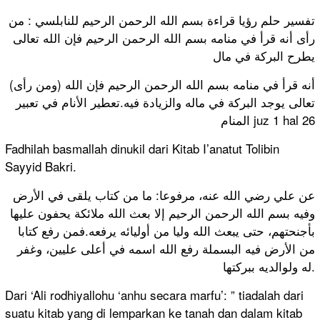
تفسير حلم رؤيا قراءة بسم الله الرحمن الرحيم للنابلسي : من
رأى أنه قرأ في منامه بسم الله الرحمن الرحيم فإن الله تعالى
يطرح البركة في مال
(ومن رأى) أنه قرأ في منامه بسم الله الرحمن الرحيم فإن الله
تعالى يوجد البركة في ماله والزيادة فيه.تعطير الأنام في تعبير
المنام juz 1 hal 26
Fadhilah basmallah dinukil dari Kitab I’anatut Tolibin
Sayyid Bakri.
عن علي رضي الله عنه، مرفوعا: ما من كتاب يلقى في الأرض
وفيه بسم الله الرحمن الرحيم إلا بعث الله ملائكة يحفون عليها
بأجنحتهم، حتى يبعث الله وليا من أوليائه يرفعه.فمن رفع كتابا
من الأرض فيه البسملة رفع الله اسمه في أعلى عليين، وغفر
له ولوالديه ببركتها.
Dari ‘Ali rodhiyallohu ‘anhu secara marfu’: ” tiadalah dari
suatu kitab yang di lemparkan ke tanah dan dalam kitab