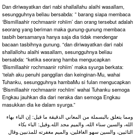
Dan diriwayatkan dari nabi shallallahu alaihi wasallam,
sesungguhnya beliau bersabda: ” barang siapa membaca
‘Bismillaahir rochmaanir rohiim’ dan orang tersebut adalah
seorang yang beriman maka gunung-gunung membaca
tasbih bersamanya hanya saja dia tidak mendengar
bacaan tasbihnya gunung. “dan diriwayatkan dari nabi
shallallohu alaihi wasallam, sesungguhnya beliau
bersabda: “ketika seorang hamba mengucapkan
‘Bismillaahir rochmaanir rohiim’ maka syurga berkata:
‘telah aku penuhi panggilan dan keinginan-Mu, wahai
Tuhanku, sesungguhnya hambaMu si fulan mengucapkan
‘Bismillaahir rochmaanir rochiim’ wahai Tuhanku semoga
Engkau jauhkan dia dari neraka dan semoga Engkau
masukkan dia ke dalam syurga.”
ومما يتعلق بالبسملة من المعاني الدقيقة ما قيل: إن الباء بهاء
الله، والسين سناء الله، والميم مجد الله.وقيل: الباء بكاء
التائبين، والسين سهو الغافلين، والميم مغفرته للمذنبين.وقال