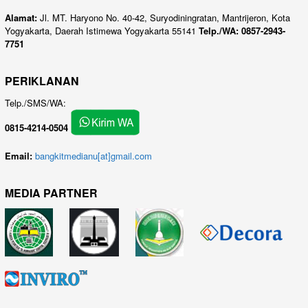
Alamat:
Jl. MT. Haryono No. 40-42, Suryodiningratan, Mantrijeron, Kota
Yogyakarta, Daerah Istimewa Yogyakarta 55141
Telp./WA: 0857-2943-
7751
PERIKLANAN
Telp./SMS/WA:
0815-4214-0504
Email:
bangkitmedianu[at]gmail.com
MEDIA PARTNER