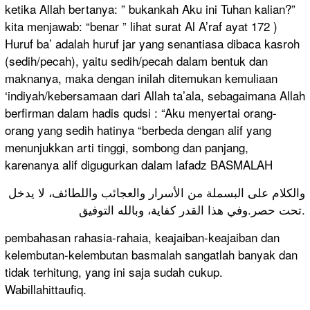
ketika Allah bertanya: ” bukankah Aku ini Tuhan kalian?”
kita menjawab: “benar ” lihat surat Al A’raf ayat 172 )
Huruf ba’ adalah huruf jar yang senantiasa dibaca kasroh
(sedih/pecah), yaitu sedih/pecah dalam bentuk dan
maknanya, maka dengan inilah ditemukan kemuliaan
‘indiyah/kebersamaan dari Allah ta’ala, sebagaimana Allah
berfirman dalam hadis qudsi : “Aku menyertai orang-
orang yang sedih hatinya “berbeda dengan alif yang
menunjukkan arti tinggi, sombong dan panjang,
karenanya alif digugurkan dalam lafadz BASMALAH
والكلام على البسملة من الأسرار والعجائب واللطائف، لا يدخل
تحت حصر.وفي هذا القدر كفاية، وبالله التوفيق.
pembahasan rahasia-rahaia, keajaiban-keajaiban dan
kelembutan-kelembutan basmalah sangatlah banyak dan
tidak terhitung, yang ini saja sudah cukup.
Wabillahittaufiq.