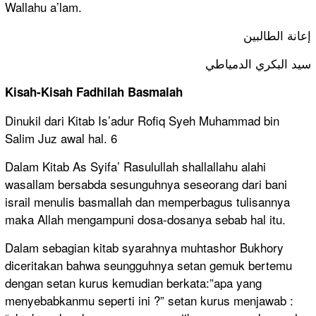
Wallahu a’lam.
إعانة الطالبين
سيد البكري الدمياطي
Kisah-Kisah Fadhilah Basmalah
Dinukil dari Kitab Is’adur Rofiq Syeh Muhammad bin
Salim Juz awal hal. 6
Dalam Kitab As Syifa’ Rasulullah shallallahu alahi
wasallam bersabda sesunguhnya seseorang dari bani
israil menulis basmallah dan memperbagus tulisannya
maka Allah mengampuni dosa-dosanya sebab hal itu.
Dalam sebagian kitab syarahnya muhtashor Bukhory
diceritakan bahwa seungguhnya setan gemuk bertemu
dengan setan kurus kemudian berkata:”apa yang
menyebabkanmu seperti ini ?” setan kurus menjawab :