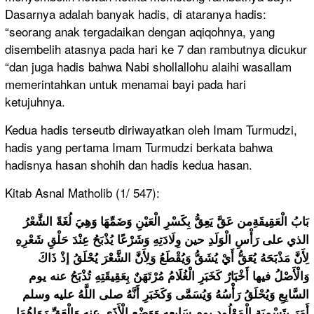
Dasarnya adalah banyak hadis, di ataranya hadis:
“seorang anak tergadaikan dengan aqiqohnya, yang
disembelih atasnya pada hari ke 7 dan rambutnya dicukur
“dan juga hadis bahwa Nabi shollallohu alaihi wasallam
memerintahkan untuk menamai bayi pada hari
ketujuhnya.
Kedua hadis terseutb diriwayatkan oleh Imam Turmudzi,
hadis yang pertama Imam Turmudzi berkata bahwa
hadisnya hasan shohih dan hadis kedua hasan.
Kitab Asnal Matholib (1/ 547):
بَابُ الْعَقِيقَةِمن عَقَّ يَعِقُّ بِكَسْرِ الْعَيْنِ وَضَمِّهَا وَهِيَ لُغَةً الشَّعْرُ
الذي على رَأْسِ الْوَلَدِ حين وِلَادَتِهِ وَشَرْعًا يُذْبَحُ عِنْدَ حَلْقِ شَعْرِهِ
لِأَنَّ مَذْبَحَهُ يُعَقُّ أَيْ يُشَقُّ وَيُقْطَعُ وَلِأَنَّ الشَّعْرَ يُحْلَقُ إذْ ذَاكَ
وَالْأَصْلُ فيها أَخْبَارٌ كَخَبَرِ الْغُلَامُ مُرْتَهَنٌ بِعَقِيقَتِهِ تُذْبَحُ عنه يوم
السَّابِعِ وَيُحْلَقُ رَأْسُهُ وَيُسَمَّى وَكَخَبَرِ أَنَّهُ صلى اللَّهُ عليه وسلم
أَمَرَ بِتَسْمِيَةِ الْمَوْلُودِ يوم سَابِعِهِ وَوَضْعِ الْأَذَى عنه وَالْعَقِّ رَوَاهُمَا