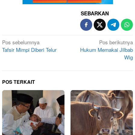
SEBARKAN
Navigasi
Pos sebelumnya
Pos berikutnya
pos
Tafsir Mimpi Diberi Telur
Hukum Memakai Jilbab
Wig
POS TERKAIT