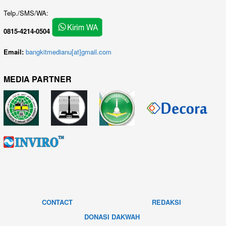
Telp./SMS/WA:
0815-4214-0504
Email:
bangkitmedianu[at]gmail.com
MEDIA PARTNER
CONTACT
REDAKSI
DONASI DAKWAH