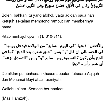
التِّرْمِذِيُّ وقال في الْأَوَّلِ حَسَنٌ صَحِيحٌ وفي الثَّانِي حَسَنٌ
Boleh, bahkan itu yang afdhol, yaitu aqiqah pada hari
ketujuh sekalian memotong rambut dan memberinya
nama.
Kitab minhajul qowim (1/ 310-311):
“والأفضل” ذبحها “في اليوم السابع” من الولادة فيدخل يومها
في الحسابالي ان قال”و” يسن “حلق شعره بعد الذبح” كما في
الحج وأن يكون كالتسمية يوم السابع “و” يسن “التصدق بزنته”
أي شعر رأسه “ذهبًا
Demikian pembahasan khusus seputar Tatacara Aqiqah
dan Menamai Bayi atau Tasmiyah.
Wallohu a’lam. Semoga bermanfaat.
(Mas Hamzah).