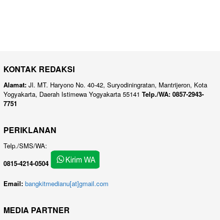
KONTAK REDAKSI
Alamat:
Jl. MT. Haryono No. 40-42, Suryodiningratan, Mantrijeron, Kota
Yogyakarta, Daerah Istimewa Yogyakarta 55141
Telp./WA: 0857-2943-
7751
PERIKLANAN
Telp./SMS/WA:
0815-4214-0504
Email:
bangkitmedianu[at]gmail.com
MEDIA PARTNER