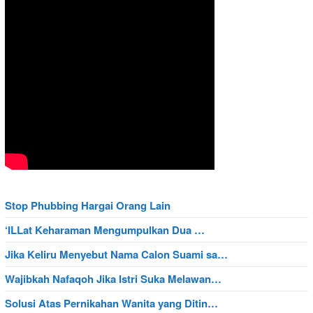
Stop Phubbing Hargai Orang Lain
‘ILLat Keharaman Mengumpulkan Dua …
Jika Keliru Menyebut Nama Calon Suami sa…
Wajibkah Nafaqoh Jika Istri Suka Melawan…
Solusi Atas Pernikahan Wanita yang Ditin…