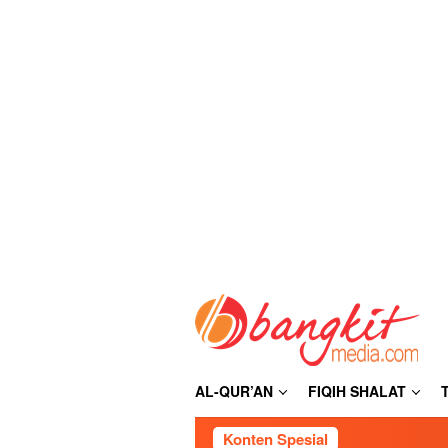
Loncat
ke
konten
AL-QUR’AN
FIQIH SHALAT
Konten Spesial