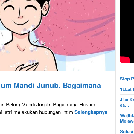
Stop P
lum Mandi Junub, Bagaimana
‘ILLa
Jika K
n Belum Mandi Junub, Bagaimana Hukum
sa…
 istri melakukan hubungan intim
Selengkapnya
Wajibk
Mela
Solusi