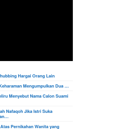
hubbing Hargai Orang Lain
t Keharaman Mengumpulkan Dua …
eliru Menyebut Nama Calon Suami
ah Nafaqoh Jika Istri Suka
wan…
 Atas Pernikahan Wanita yang