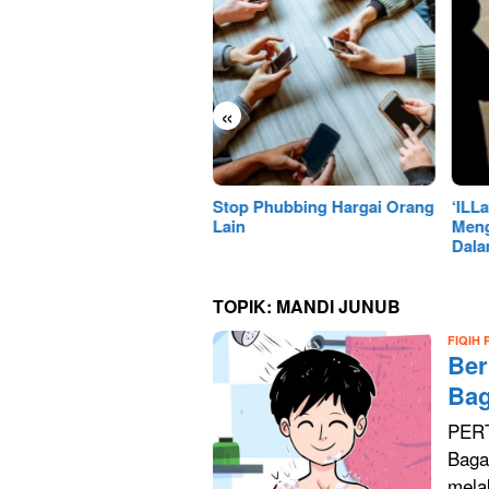
«
p Phubbing Hargai Orang
‘ILLat Keharaman
Jika
n
Mengumpulkan Dua Istri
Calo
Dalam Satu Ranjang/Kamar
Nika
TOPIK:
MANDI JUNUB
FIQIH
Ber
Bag
PERT
Baga
mela