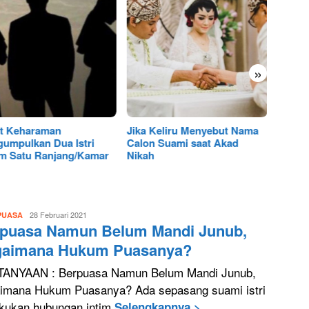
»
 Keliru Menyebut Nama
Wajibkah Nafaqoh Jika Istri
Solusi
n Suami saat Akad
Suka Melawan Suami?
Wanita
h
Pergi 
Luthfi
28 Februari 2021
 PUASA
puasa Namun Belum Mandi Junub,
BangkitMedia
aimana Hukum Puasanya?
ANYAAN : Berpuasa Namun Belum Mandi Junub,
imana Hukum Puasanya? Ada sepasang suami istri
kukan hubungan intim
Selengkapnya >