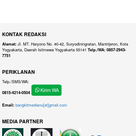
KONTAK REDAKSI
Alamat:
Jl. MT. Haryono No. 40-42, Suryodiningratan, Mantrijeron, Kota
Yogyakarta, Daerah Istimewa Yogyakarta 55141
Telp./WA: 0857-2943-
7751
PERIKLANAN
Telp./SMS/WA:
0815-4214-0504
Email:
bangkitmedianu[at]gmail.com
MEDIA PARTNER