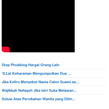
Stop Phubbing Hargai Orang Lain
‘ILLat Keharaman Mengumpulkan Dua …
Jika Keliru Menyebut Nama Calon Suami sa…
Wajibkah Nafaqoh Jika Istri Suka Melawan…
Solusi Atas Pernikahan Wanita yang Ditin…