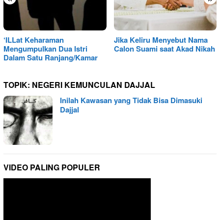
‘ILLat Keharaman
Jika Keliru Menyebut Nama
Mengumpulkan Dua Istri
Calon Suami saat Akad Nikah
Dalam Satu Ranjang/Kamar
TOPIK:
NEGERI KEMUNCULAN DAJJAL
Inilah Kawasan yang Tidak Bisa Dimasuki
Dajjal
VIDEO PALING POPULER