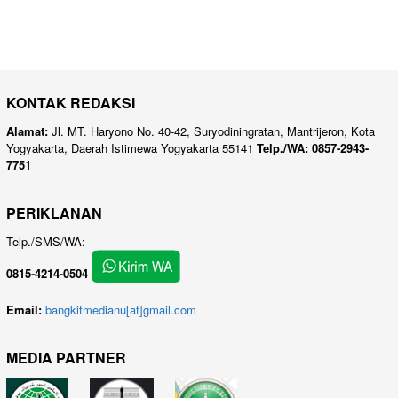
KONTAK REDAKSI
Alamat:
Jl. MT. Haryono No. 40-42, Suryodiningratan, Mantrijeron, Kota
Yogyakarta, Daerah Istimewa Yogyakarta 55141
Telp./WA: 0857-2943-
7751
PERIKLANAN
Telp./SMS/WA:
0815-4214-0504
Email:
bangkitmedianu[at]gmail.com
MEDIA PARTNER