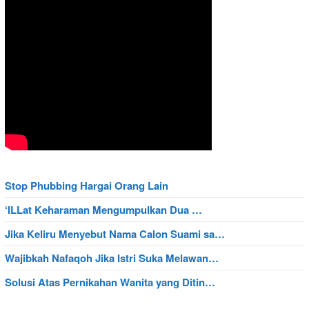
Stop Phubbing Hargai Orang Lain
‘ILLat Keharaman Mengumpulkan Dua …
Jika Keliru Menyebut Nama Calon Suami sa…
Wajibkah Nafaqoh Jika Istri Suka Melawan…
Solusi Atas Pernikahan Wanita yang Ditin…