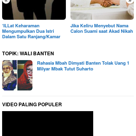
‘ILLat Keharaman
Jika Keliru Menyebut Nama
Mengumpulkan Dua Istri
Calon Suami saat Akad Nikah
Dalam Satu Ranjang/Kamar
TOPIK:
WALI BANTEN
Rahasia Mbah Dimyati Banten Tolak Uang 1
Milyar Mbak Tutut Suharto
VIDEO PALING POPULER