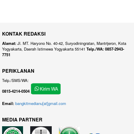
KONTAK REDAKSI
Alamat:
Jl. MT. Haryono No. 40-42, Suryodiningratan, Mantrijeron, Kota
Yogyakarta, Daerah Istimewa Yogyakarta 55141
Telp./WA: 0857-2943-
7751
PERIKLANAN
Telp./SMS/WA:
0815-4214-0504
Email:
bangkitmedianu[at]gmail.com
MEDIA PARTNER