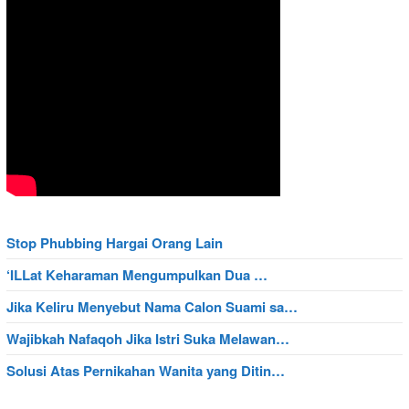
Stop Phubbing Hargai Orang Lain
‘ILLat Keharaman Mengumpulkan Dua …
Jika Keliru Menyebut Nama Calon Suami sa…
Wajibkah Nafaqoh Jika Istri Suka Melawan…
Solusi Atas Pernikahan Wanita yang Ditin…