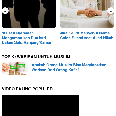
«
»
‘ILLat Keharaman
Jika Keliru Menyebut Nama
Mengumpulkan Dua Istri
Calon Suami saat Akad Nikah
Dalam Satu Ranjang/Kamar
TOPIK:
WARISAN UNTUK MUSLIM
Apakah Orang Muslim Bisa Mendapatkan
Warisan Dari Orang Kafir?
VIDEO PALING POPULER