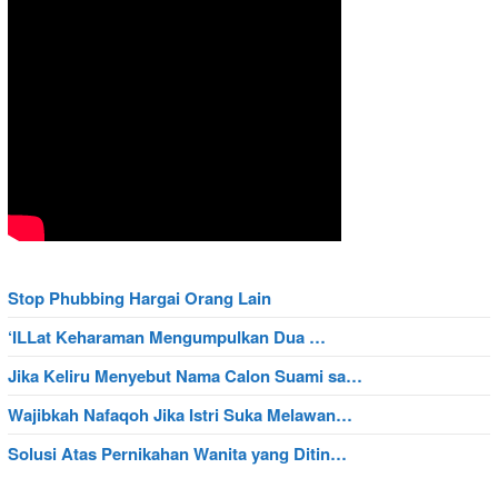
Stop Phubbing Hargai Orang Lain
‘ILLat Keharaman Mengumpulkan Dua …
Jika Keliru Menyebut Nama Calon Suami sa…
Wajibkah Nafaqoh Jika Istri Suka Melawan…
Solusi Atas Pernikahan Wanita yang Ditin…