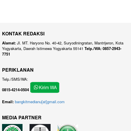
KONTAK REDAKSI
Alamat:
Jl. MT. Haryono No. 40-42, Suryodiningratan, Mantrijeron, Kota
Yogyakarta, Daerah Istimewa Yogyakarta 55141
Telp./WA: 0857-2943-
7751
PERIKLANAN
Telp./SMS/WA:
0815-4214-0504
Email:
bangkitmedianu[at]gmail.com
MEDIA PARTNER