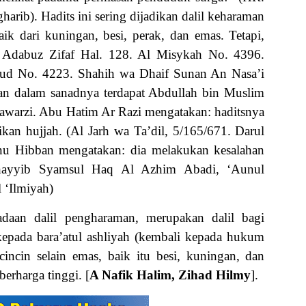
harib). Hadits ini sering dijadikan dalil keharaman
aik dari kuningan, besi, perak, dan emas. Tetapi,
at Adabuz Zifaf Hal. 128. Al Misykah No. 4396.
ud No. 4223. Shahih wa Dhaif Sunan An Nasa’i
ran dalam sanadnya terdapat Abdullah bin Muslim
warzi. Abu Hatim Ar Razi mengatakan: haditsnya
adikan hujjah. (Al Jarh wa Ta’dil, 5/165/671. Darul
nu Hibban mengatakan: dia melakukan kesalahan
Thayyib Syamsul Haq Al Azhim Abadi, ‘Aunul
 ‘Ilmiyah)
adaan dalil pengharaman, merupakan dalil bagi
kepada bara’atul ashliyah (kembali kepada hukum
incin selain emas, baik itu besi, kuningan, dan
berharga tinggi. [
A Nafik Halim, Zihad Hilmy
].