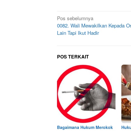
Navigasi
Pos sebelumnya
pos
0082. Wali Mewakilkan Kepada O
Lain Tapi Ikut Hadir
POS TERKAIT
Bagaimana Hukum Merokok
Huk