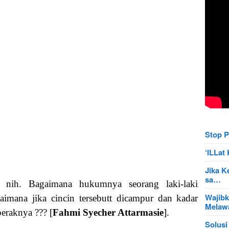
Stop P
‘ILLa
Jika K
sa…
 nih. Bagaimana hukumnya seorang laki-laki
Wajibk
imana jika cincin tersebutt dicampur dan kadar
Mela
eraknya ??? [
Fahmi Syecher Attarmasie
].
Solusi