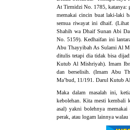
At Tirmidzi No. 1785, katanya: g
memakai cincin buat laki-laki b
semua riwayat ini dhaif. (Lih
Shahih wa Dhaif Sunan Abi Da
No. 5159). Kedhaifan ini lanta
Abu Thayyibah As Sulami Al Ma
ditulis tetapi dia tidak bisa dij
Kutub Al Mishriyah). Imam Ib
dan berselisih. (Imam Abu 
Ma’bud, 11/191. Darul Kutub Al
Maka dalam masalah ini, keti
kebolehan. Kita mesti kembali 
asal) yakni bolehnya memakai c
perak, atau logam lainnya walau 