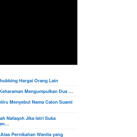
hubbing Hargai Orang Lain
t Keharaman Mengumpulkan Dua …
eliru Menyebut Nama Calon Suami
ah Nafaqoh Jika Istri Suka
wan…
 Atas Pernikahan Wanita yang