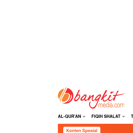
Loncat
ke
konten
AL-QUR’AN
FIQIH SHALAT
Konten Spesial