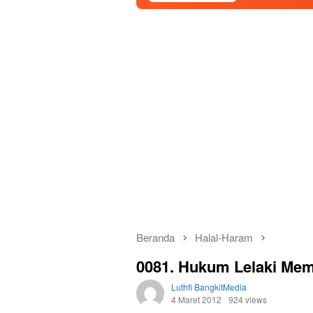
Beranda
Halal-Haram
0081. Hukum Lelaki Mem
Luthfi BangkitMedia
4 Maret 2012
924 views