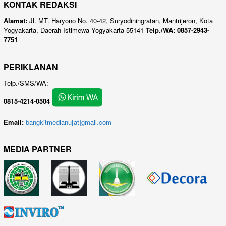
KONTAK REDAKSI
Alamat:
Jl. MT. Haryono No. 40-42, Suryodiningratan, Mantrijeron, Kota
Yogyakarta, Daerah Istimewa Yogyakarta 55141
Telp./WA: 0857-2943-
7751
PERIKLANAN
Telp./SMS/WA:
0815-4214-0504
Email:
bangkitmedianu[at]gmail.com
MEDIA PARTNER