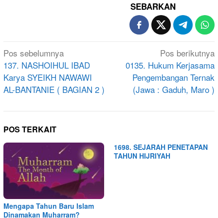
SEBARKAN
Navigasi
Pos sebelumnya
Pos berikutnya
pos
137. NASHOIHUL IBAD
0135. Hukum Kerjasama
Karya SYEIKH NAWAWI
Pengembangan Ternak
AL-BANTANIE ( BAGIAN 2 )
(Jawa : Gaduh, Maro )
POS TERKAIT
1698. SEJARAH PENETAPAN
TAHUN HIJRIYAH
Mengapa Tahun Baru Islam
Dinamakan Muharram?