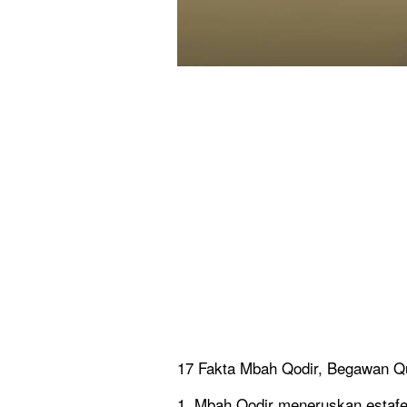
17 Fakta Mbah Qodir, Begawan Q
1. Mbah Qodir meneruskan estafe