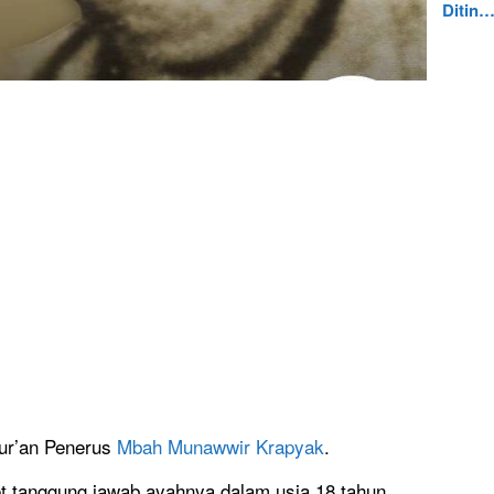
Ditin
ur’an Penerus
Mbah Munawwir Krapyak
.
t tanggung jawab ayahnya dalam usia 18 tahun.