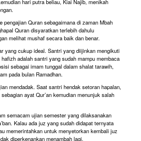
mudian hari putra beliau, Kiai Najib, menikah
ngan.
de pengajian Quran sebagaimana di zaman Mbah
hapal Quran disyaratkan terlebih dahulu
an melihat mushaf secara baik dan benar.
 yang cukup ideal. Santri yang diijinkan mengikuti
i hafizh adalah santri yang sudah mampu membaca
isi sebagai imam tunggal dalam shalat tarawih,
lam pada bulan Ramadhan.
ian mendadak. Saat santri hendak setoran hapalan,
 sebagian ayat Qur’an kemudian menunjuk salah
am semacam ujian semester yang dilaksanakan
’ban. Kalau ada juz yang sudah didapat ternyata
iau memerintahkan untuk menyetorkan kembali juz
tidak diperkenankan menambah lagi.