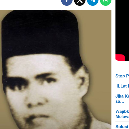
Stop P
‘ILLa
Jika K
sa…
Wajibk
Mela
Solusi