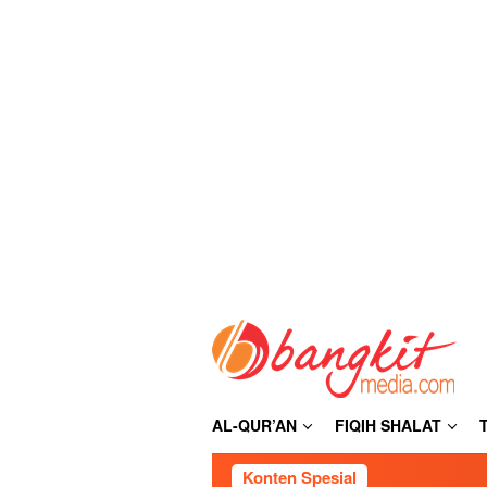
Loncat
ke
konten
AL-QUR’AN
FIQIH SHALAT
Konten Spesial