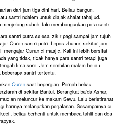
rian dari jam tiga dini hari. Beliau bangun,
 santri ndalem untuk diajak shalat tahajjud.
menjelang subuh, lalu membangunkan para santri.
a santri putra selesai zikir pagi sampai jam tujuh
gajar Quran santri putri. Lepas zhuhur, sekitar jam
 mengajar Quran di masjid. Kali ini lebih bersifat
 yang tidak, tidak hanya para santri tetapi juga
engah lima sore. Jam sembilan malam beliau
beberapa santri tertentu.
amkan
Quran
saat bepergian. Pernah beliau
rziarah di sekitar Bantul. Berangkat ba’da Ashar,
mudian meluncur ke makam Sewu. Lalu beristirahat
agi harinya melanjutkan perjalanan. Sesampainya di
kecil, beliau berhenti untuk membaca tahlil dan doa
rapyak.