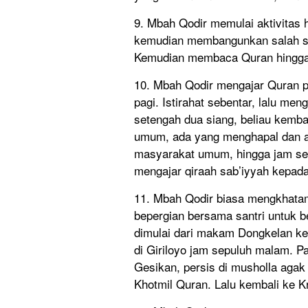
9. Mbah Qodir memulai aktivitas ha
kemudian membangunkan salah satu
Kemudian membaca Quran hingga 
10. Mbah Qodir mengajar Quran par
pagi. Istirahat sebentar, lalu men
setengah dua siang, beliau kembali
umum, ada yang menghapal dan ada
masyarakat umum, hingga jam set
mengajar qiraah sab’iyyah kepada 
11. Mbah Qodir biasa mengkhat
bepergian bersama santri untuk be
dimulai dari makam Dongkelan ke
di Giriloyo jam sepuluh malam. P
Gesikan, persis di musholla agak 
Khotmil Quran. Lalu kembali ke K