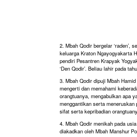
2. Mbah Qodir bergelar ‘raden’, 
keluarga Kraton Ngayogyakarta Ha
pendiri Pesantren Krapyak Yogyak
‘Den Qodir’. Beliau lahir pada ta
3. Mbah Qodir dipuji Mbah Hamid
mengerti dan memahami keberada
orangtuanya, mengabulkan apa y
menggantikan serta meneruskan p
sifat serta kepribadian orangtuan
4. Mbah Qodir menikah pada usia 
diakadkan oleh Mbah Manshur Po