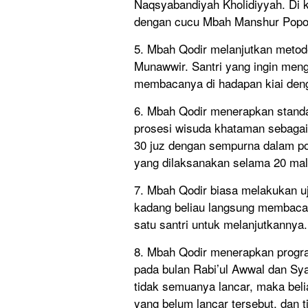
Naqsyabandiyah Kholidiyyah. Di ke
dengan cucu Mbah Manshur Popo
5. Mbah Qodir melanjutkan meto
Munawwir. Santri yang ingin meng
membacanya di hadapan kiai deng
6. Mbah Qodir menerapkan standar
prosesi wisuda khataman sebaga
30 juz dengan sempurna dalam pos
yang dilaksanakan selama 20 ma
7. Mbah Qodir biasa melakukan uj
kadang beliau langsung membaca
satu santri untuk melanjutkannya.
8. Mbah Qodir menerapkan progr
pada bulan Rabi’ul Awwal dan Sya
tidak semuanya lancar, maka bel
yang belum lancar tersebut, dan 