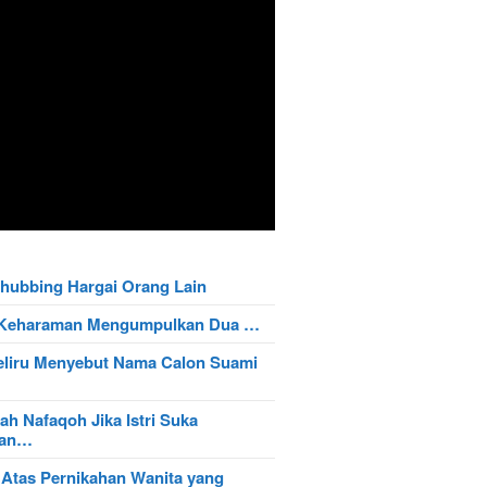
hubbing Hargai Orang Lain
t Keharaman Mengumpulkan Dua …
eliru Menyebut Nama Calon Suami
ah Nafaqoh Jika Istri Suka
wan…
 Atas Pernikahan Wanita yang