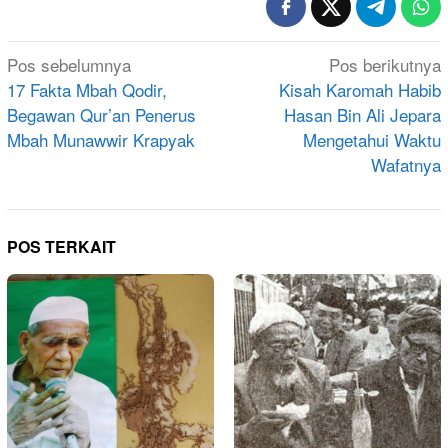
Navigasi
Pos sebelumnya
Pos berikutnya
pos
17 Fakta Mbah Qodir,
Kisah Karomah Habib
Begawan Qur’an Penerus
Hasan Bin Ali Jepara
Mbah Munawwir Krapyak
Mengetahui Waktu
Wafatnya
POS TERKAIT