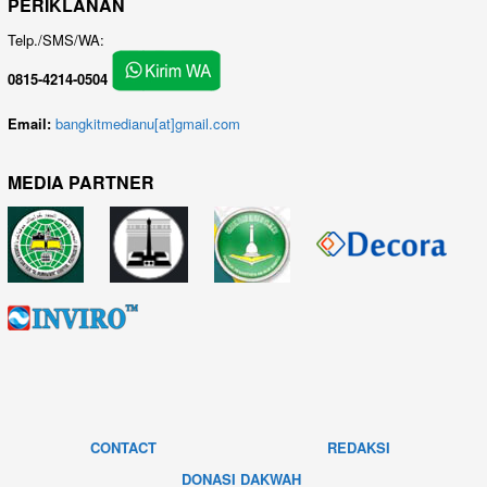
PERIKLANAN
Telp./SMS/WA:
0815-4214-0504
Email:
bangkitmedianu[at]gmail.com
MEDIA PARTNER
CONTACT
REDAKSI
DONASI DAKWAH