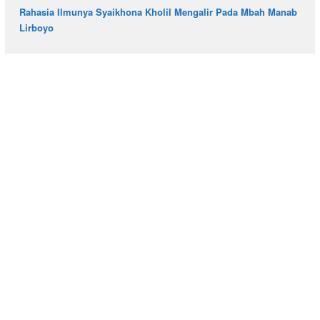
Rahasia Ilmunya Syaikhona Kholil Mengalir Pada Mbah Manab
Lirboyo