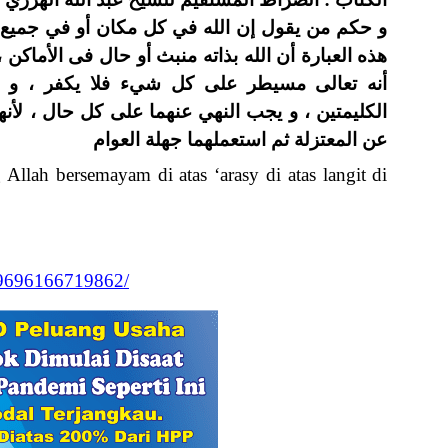
و حكم من يقول إن الله في كل مكان أو في جميع ال
هذه العبارة أن الله بذاته منبث أو حال فى الأماكن ،
أنه تعالى مسيطر على كل شيء فلا يكفر ، و هذ
الكليمتين ، و يجب النهي عنهما على كل حال ، لأن
عن المعتزلة ثم استعملهما جهلة العوام
g Allah bersemayam di atas ‘arasy di atas langit di
99696166719862/