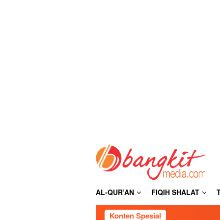
Loncat
ke
konten
AL-QUR’AN
FIQIH SHALAT
Konten Spesial