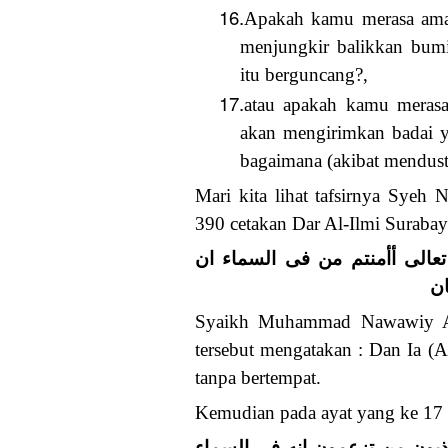
16.
Apakah kamu merasa aman
menjungkir balikkan bumi
itu berguncang?,
17.
atau apakah kamu merasa
akan mengirimkan badai 
bagaimana (akibat mendust
Mari kita lihat tafsirnya Syeh
390 cetakan Dar Al-Ilmi Surabay
تعالى أأمنتم من فى السماء ان
Syaikh Muhammad Nawawiy Al-
tersebut mengatakan : Dan Ia (A
tanpa bertempat.
Kemudian pada ayat yang ke 17 
( ذبون من تزعمون انه فى السماء