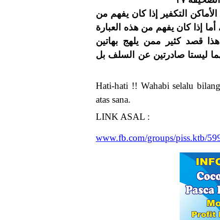
أماكن التكفير إذا كان يفهم من
 أما إذا كان يفهم من هذه العبارة
ا قصد كثير ممن يلهج بهاتين
هما ليستا صادرتين عن السلف بل
Hati-hati !! Wahabi selalu bilan
atas sana.
LINK ASAL :
www.fb.com/groups/piss.ktb/5