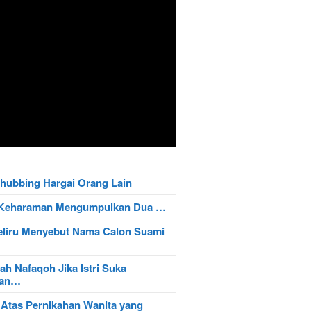
hubbing Hargai Orang Lain
t Keharaman Mengumpulkan Dua …
eliru Menyebut Nama Calon Suami
ah Nafaqoh Jika Istri Suka
wan…
 Atas Pernikahan Wanita yang