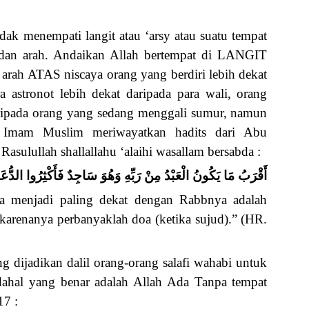
ak menempati langit atau ‘arsy atau suatu tempat
 dan arah. Andaikan Allah bertempat di LANGIT
 arah ATAS niscaya orang yang berdiri lebih dekat
a astronot lebih dekat daripada para wali, orang
ripada orang yang sedang menggali sumur, namun
, Imam Muslim meriwayatkan hadits dari Abu
Rasulullah shallallahu ‘alaihi wasallam bersabda :
أَقْرَبُ مَا يَكُونُ الْعَبْدُ مِنْ رَبِّهِ وَهُوَ سَاجِدٌ فَأَكْثِرُوا الدُّعَا
 menjadi paling dekat dengan Rabbnya adalah
 karenanya perbanyaklah doa (ketika sujud).” (HR.
 dijadikan dalil orang-orang salafi wahabi untuk
dahal yang benar adalah Allah Ada Tanpa tempat
17 :