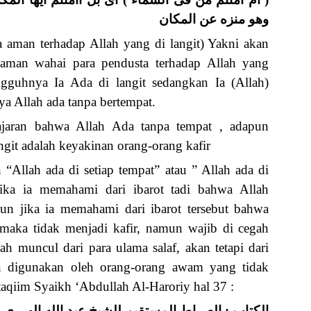
وهو منزه عن المكان
 aman terhadap Allah yang di langit) Yakni akan
aman wahai para pendusta terhadap Allah yang
guhnya Ia Ada di langit sedangkan Ia (Allah)
ya Allah ada tanpa bertempat.
lajaran bahwa Allah Ada tanpa tempat , adapun
ngit adalah keyakinan orang-orang kafir
llah ada di setiap tempat” atau ” Allah ada di
jika ia memahami dari ibarot tadi bahwa Allah
un jika ia memahami dari ibarot tersebut bahwa
 maka tidak menjadi kafir, namun wajib di cegah
lah muncul dari para ulama salaf, akan tetapi dari
 digunakan oleh orang-orang awam yang tidak
taqiim Syaikh ‘Abdullah Al-Haroriy hal 37 :
الكتاب : الصراط المستقيم للشيخ عبد الله الهرري ال