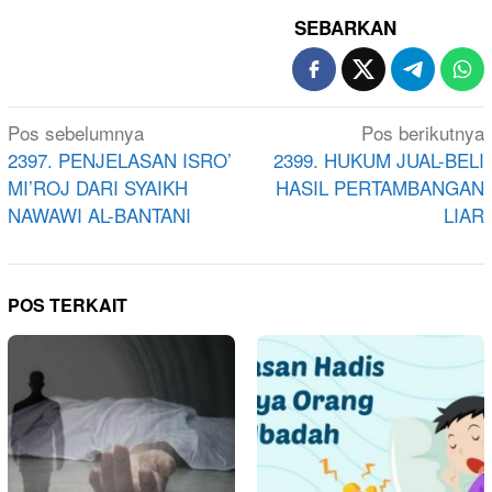
SEBARKAN
Navigasi
Pos sebelumnya
Pos berikutnya
pos
2397. PENJELASAN ISRO’
2399. HUKUM JUAL-BELI
MI’ROJ DARI SYAIKH
HASIL PERTAMBANGAN
NAWAWI AL-BANTANI
LIAR
POS TERKAIT