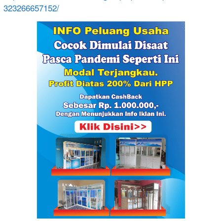
32326665
7152/