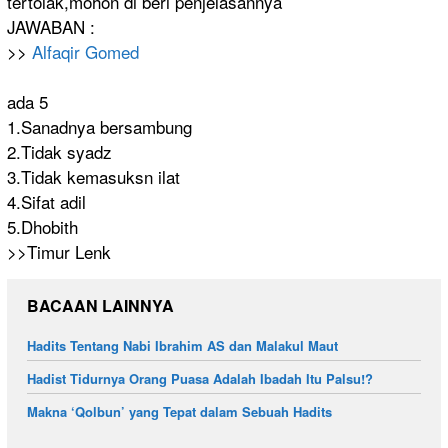
tertolak,m
ohon di beri penjelasan
nya
JAWABAN :
>>
Alfaqir Gomed
ada 5
1.Sanadnya
bersambung
2.Tidak syadz
3.Tidak kemasuksn ilat
4.Sifat adil
5.Dhobith
>>Timur Lenk
BACAAN LAINNYA
Hadits Tentang Nabi Ibrahim AS dan Malakul Maut
Hadist Tidurnya Orang Puasa Adalah Ibadah Itu Palsu!?
Makna ‘Qolbun’ yang Tepat dalam Sebuah Hadits