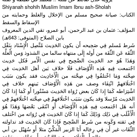
Shiyanah shohih Muslim Imam Ibnu ash-Sholah
الكتاب: صيانة صحيح مسلم من الإخلال والغلط وحمايته من
الإسقاط والسقط
المؤلف: عثمان بن عبد الرحمن، أبو عمرو، تقي الدين المعروف
بابن الصلاح (المتوفى: 643هـ)
شَرط مُسلم فِي صَحِيحه أَن يكون الحَدِيث مُتَّصِل الْإِسْنَا
د بِنَقْل
الثِّقَة عَن الثِّقَة من أَوله إِلَى منتهاه سالما من الشذوذ وَمن الْعلَّة
وَهَذَا هُوَ حد الحَدِيث الصَّحِيح فِي نفس الْأَمر فَكل حَدِيث
اجْتمعت فِيهِ هَذِه الْأَوْصَا
ف فَلَا خلاف بَين أهل الحَدِيث فِي
صِحَّته وَمَا اخْتلفُوا فِي صِحَّته من الْأَحَادِ
يث فقد يكون سَبَب
اخْتلَافهم
ْ انْتِفَاء وصف من هَذِه الْأَوْصَا
ف بَينهم خلاف فِي
اشْتِرَاطه
كَمَا إِذا كَانَ بعض رُوَاة الحَدِيث مَسْتُورا أَو كَمَا إِذا كَانَ
الحَدِيث مُرْسلا وَقد يكون سَبَب اخْتلَافهم
ْ فِي صِحَّته اخْتلَافهم
ْ فِي
أَنه هَل اجْتمعت فِيهِ هَذِه الْأَوْصَا
ف أَو انْتَفَى بَعْضهَا وَهَذَا هُوَ
الْأَغْلَب
فِي ذَلِك وَذَلِكَ كَمَا إِذا كَانَ الحَدِيث فِي رُوَاته من اخْتلف
فِي ثقته وَكَونه من شَرط الصَّحِيح فَإِذا كَانَ الحَدِيث قد تداولته
الثِّقَات غير أَن فِي رِجَاله أَبَا الزبير الْمَكِّيّ
مثلا أَو سُهَيْل بن أبي
صَالح أَو الْعَلَاء بن عبد الرَّحْمَن
أَو حَمَّاد بن سَلمَة