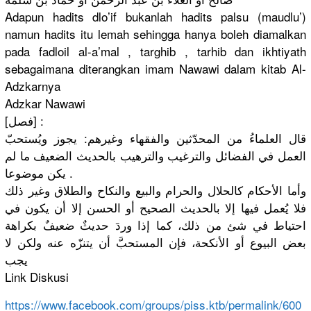
Adapun hadits dlo’if bukanlah hadits palsu (maudlu’)
namun hadits itu lemah sehingga hanya boleh diamalkan
pada fadloil al-a’mal , targhib , tarhib dan ikhtiyath
sebagaiman
a diterangka
n imam Nawawi dalam kitab Al-
Adzkarn
ya
Adzkar Nawawi
[فصل] :
قال العلماءُ من المحدّثين والفقهاء وغيرهم: يجوز ويُستحبّ
العمل في الفضائل والترغيب والترهيب بالحديث الضعيف ما لم
يكن موضوعا .
وأما الأحكام كالحلال والحرام والبيع والنكاح والطلاق وغير ذلك
فلا يُعمل فيها إلا بالحديث الصحيح أو الحسن إلا أن يكون في
احتياط في شئ من ذلك، كما إذا وردَ حديثٌ ضعيفٌ بكراهة
بعض البيوع أو الأنكحة، فإن المستحبَّ أن يتنزّه عنه ولكن لا
يجب
Link Diskusi
https://
www.faceboo
k.com/
groups/
piss.ktb/
permalink/
600