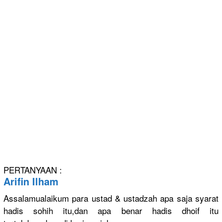
PERTANYAAN :
Arifin Ilham
Assalamual
aikum para ustad & ustadzah apa saja syarat
hadis sohih itu,dan apa benar hadis dhoif itu