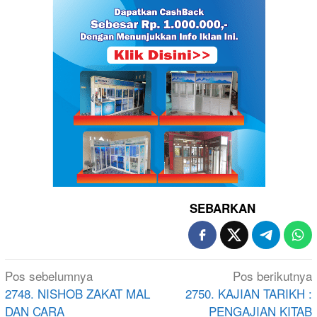
SEBARKAN
Navigasi
Pos sebelumnya
Pos berikutnya
pos
2748. NISHOB ZAKAT MAL
2750. KAJIAN TARIKH :
DAN CARA
PENGAJIAN KITAB