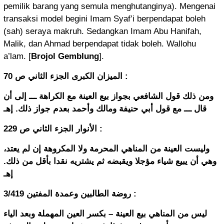
pemilik barang yang semula menghutanginya). Mengenai
transaksi model begini Imam Syaf’i berpendapat boleh
(sah) seraya makruh. Sedangkan Imam Abu Hanifah,
Malik, dan Ahmad berpendapat tidak boleh. Wallohu
a’lam. [
Brojol Gemblung
].
الميزان الكبرى الجزء الثاني ص 70 :
ومن ذلك قول الشافعي بجواز بيع العينة مع الكراهة ـــ إلى أن
قال ـــ مع قول أبي حنيفة ومالك وأحمد بعدم جواز ذلك. إهـ
الأنوار الجزء الثاني ص 229 :
وليست العينة من المناهي المحرمة ولا المكروهة إن لم يعتد،
وهي أن يبيع شياء مؤجلا ويقبضه ثم يشتريه نقدا بأقل من ذلك.
إهـ
ﺭﻭﺿﺔ ﺍﻟﻄﺎﻟﺒﻴﻦ ﻭﻋﻤﺪﺓ ﺍﻟﻤﻔﺘﻴﻦ 3/419 :
ﻟﻴﺲ ﻣﻦ ﺍﻟﻤﻨﺎﻫﻲ ﺑﻴﻊ ﺍﻟﻌﻴﻨﺔ – ﺑﻜﺴﺮ ﺍﻟﻌﻴﻦ ﺍﻟﻤﻬﻤﻠﺔ ﻭﺑﻌﺪ ﺍﻟﻴﺎﺀ