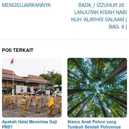
MENGELUARKANNYA
BADA_I IZZUHUR 25 :
LANJUTAN KISAH NABI
NUH ‘ALAYHIS SALAAM [
BAG. 8 ]
POS TERKAIT
Apakah Halal Menerima Gaji
Status Anak Pohon yang
PNS?
Tumbuh Setelah Pohonnya