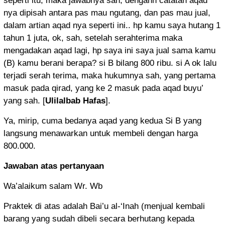
seperti itu, maka jawabnya sah, dengann catatan aqad
nya dipisah antara pas mau ngutang, dan pas mau jual,
dalam artian aqad nya seperti ini.. hp kamu saya hutang 1
tahun 1 juta, ok, sah, setelah serahterima maka
mengadakan aqad lagi, hp saya ini saya jual sama kamu
(B) kamu berani berapa? si B bilang 800 ribu. si A ok lalu
terjadi serah terima, maka hukumnya sah, yang pertama
masuk pada qirad, yang ke 2 masuk pada aqad buyu’
yang sah. [
Ulilalbab Hafas
].
Ya, mirip, cuma bedanya aqad yang kedua Si B yang
langsung menawarkan untuk membeli dengan harga
800.000.
Jawaban atas pertanyaan
Wa’alaikum salam Wr. Wb
Praktek di atas adalah Bai’u al-‘Inah (menjual kembali
barang yang sudah dibeli secara berhutang kepada