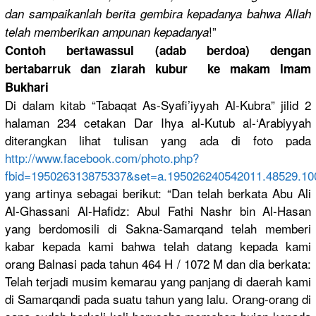
dan sampaikanl
ah berita gembira kepadanya bahwa Allah
!”
telah memberikan
ampunan kepadanya
Contoh bertawassu
l (adab berdoa) dengan
bertabarru
k dan ziarah kubur ke makam Imam
Bukhari
Di dalam kitab “Tabaqat As-Syafi’i
yyah Al-Kubra” jilid 2
halaman 234 cetakan Dar Ihya al-Kutub al-‘Arabiy
yah
diterangka
n lihat tulisan yang ada di foto pada
http://
www.faceboo
k.com/
photo.php?
f
bid=195026
313875337&
set=a.1950
2624054201
1.48529.10
yang artinya sebagai berikut: “Dan telah berkata Abu Ali
Al-Ghassan
i Al-Hafidz:
Abul Fathi Nashr bin Al-Hasan
yang berdomosil
i di Sakna-Sama
rqand telah memberi
kabar kepada kami bahwa telah datang kepada kami
orang Balnasi pada tahun 464 H /
1072 M dan dia berkata:
Telah terjadi musim kemarau yang panjang di daerah kami
di Samarqandi pada suatu tahun yang lalu. Orang-oran
g di