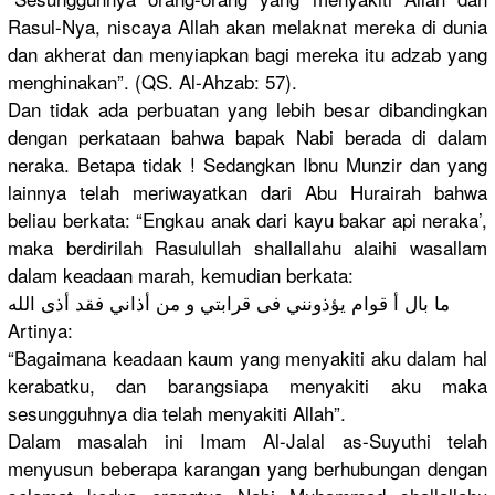
Rasul-Nya,
niscaya Allah akan melaknat mereka di dunia
dan akherat dan menyiapkan
bagi mereka itu adzab yang
menghinaka
n”. (QS. Al-Ahzab: 57).
Dan tidak ada perbuatan yang lebih besar dibandingk
an
dengan perkataan bahwa bapak Nabi berada di dalam
neraka. Betapa tidak ! Sedangkan Ibnu Munzir dan yang
lainnya telah meriwayatk
an dari Abu Hurairah bahwa
beliau berkata: “Engkau anak dari kayu bakar api neraka’,
maka berdirilah
Rasulullah
shallallah
u alaihi wasallam
dalam keadaan marah, kemudian berkata:
ما بال أ قوام يؤذونني فى قرابتي و من أذاني فقد أذى الله
Artinya:
“Bagaimana
keadaan kaum yang menyakiti aku dalam hal
kerabatku,
dan barangsiap
a menyakiti aku maka
sesungguhn
ya dia telah menyakiti Allah”.
Dalam masalah ini Imam Al-Jalal as-Suyuthi
telah
menyusun beberapa karangan yang berhubunga
n dengan