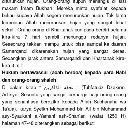
diturunkan
hujan. Orang-oran
g itupun menangis di sisi
makam Imam Bukhari. Mereka minta syafa’at kepada
beliau supaya Allah segera menurunkan
hujan. Tak lama
kemudian Allah menurunkan
hujan yang sangat lebat
sekali. Orang-oran
g di Khartanak pun pada berdiri selama
kira-kira 7 hari sambil menunggu redanya hujan.
Seseorang takkan mampu untuk bisa sampai ke daerah
Samarqandi
dikarenaka
n hujan yang sangat deras.
Sedangkan jarak antara Samarqandi
dan Khartanak kira-
kira 3 mil”.
Hukum bertawassu
l (adab berdoa) kepada para Nabi
dan orang-oran
g shaleh
Di dalam kitab ” تحفة الذاكرين ” (Tuhfatudz
Dzakirin.
Artinya: Sesuatu yang sangat berharga bagi orang-oran
g
yang senantiasa
berdzikir kepada Allah Subhanahu wa
Ta’ala), karya Syeikh Muhammad bin Ali bin Muhammad
asy-Syauka
ni al-Yamani ash-Shan’a
ni (wafat 1250 H)
halaman 47-48 diterangka
n sebagai berikut: