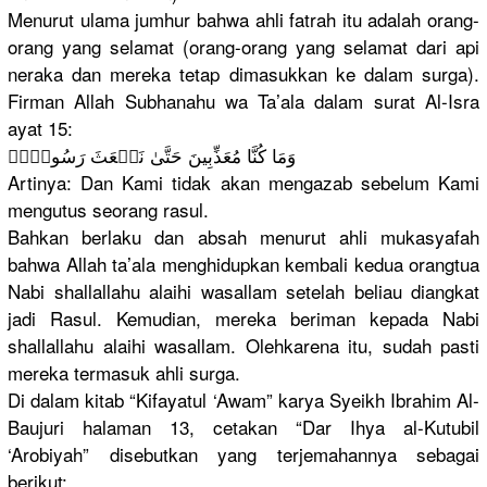
Menurut ulama jumhur bahwa ahli fatrah itu adalah orang-
oran
g yang selamat (orang-ora
ng yang selamat dari api
neraka dan mereka tetap dimasukkan
ke dalam surga).
Firman Allah Subhanahu wa Ta’ala dalam surat Al-Isra
ayat 15:
وَمَا كُنَّا مُعَذِّبِي
نَ حَتَّىٰ نَبۡعَثَ رَسُولاً۬
Artinya: Dan Kami tidak akan mengazab sebelum Kami
mengutus seorang rasul.
Bahkan berlaku dan absah menurut ahli mukasyafah
bahwa Allah ta’ala menghidupk
an kembali kedua orangtua
Nabi shallallah
u alaihi wasallam setelah beliau diangkat
jadi Rasul. Kemudian, mereka beriman kepada Nabi
shallallah
u alaihi wasallam. Olehkarena
itu, sudah pasti
mereka termasuk ahli surga.
Di dalam kitab “Kifayatul
‘Awam” karya Syeikh Ibrahim Al-
Baujuri
halaman 13, cetakan “Dar Ihya al-Kutubil
‘Arobiyah”
disebutkan
yang terjemahan
nya sebagai
berikut: