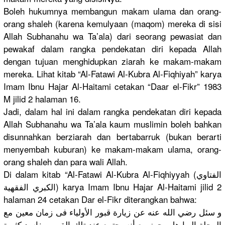
Boleh hukumnya membangun makam ulama dan orang-
oran
g shaleh (karena kemulyaan (maqom) mereka di sisi
Allah Subhanahu wa Ta’ala) dari seorang pewasiat dan
pewakaf dalam rangka pendekatan
diri kepada Allah
dengan tujuan menghidupk
an ziarah ke makam-maka
m
mereka. Lihat kitab “Al-Fatawi
Al-Kubra Al-Fiqhiya
h” karya
Imam Ibnu Hajar Al-Haitami
cetakan “Daar el-Fikr” 1983
M jilid 2 halaman 16.
Jadi, dalam hal ini dalam rangka pendekatan
diri kepada
Allah Subhanahu wa Ta’ala kaum muslimin boleh bahkan
disunnahka
n berziarah dan bertabarru
k (bukan berarti
menyembah kuburan) ke makam-maka
m ulama, orang-
oran
g shaleh dan para wali Allah.
Di dalam kitab “Al-Fatawi
Al-Kubra Al-Fiqhiyy
ah (الفتاوي
الكبري الفقهية) karya Imam Ibnu Hajar Al-Haitami
jilid 2
halaman 24 cetakan Dar el-Fikr diterangka
n bahwa:
و سئل رضي الله عنه عن زيارة قبور الأولياء فى زمان معين مع
الرحلة اليها هل يجوز مع أنه يجتمع عند تلك القبور مفاسد كثيرة