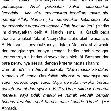
percakapan
. Amal perbuatan kalian disampaika
n
kepadaku. Jika aku menemukan kebaikan maka aku
memuji Allah. Namun jika menemukan keburukan aku
.” (Hadits
memohonkan
ampunan kepada Allah buat kalian
ini diriwayatk
an oelh Al Hafidh Isma’il al Qaadli pada
Juz’u al Shalaati ‘ala al Nabiyi Shallalahu
alaihi wasallam.
Al Haitsami menyebutka
nnya dalam Majma’u al Zawaaid
dan mengkatego
rikannya sebagai hadits shahih dengan
komentarny
a : hadits diriwayatk
an oleh Al Bazzaar dan
para perawinya sesuai dengan kriteria hadits shahih)
Ummul mu’minin ‘Aisyah berkata, “
Saya masuk ke dalam
rumahku di mana Rasulullah
dikubur di dalamnya dan
saya melepas baju saya. Saya berkata mereka berdua
adalah suami dan ayahku. Ketika Umar dikubur bersama
mereka, saya tidak masuk ke rumah kecuali dengan
”. (HR
busana tertutup rapat karena malu kepada ‘Umar
Ahmad).