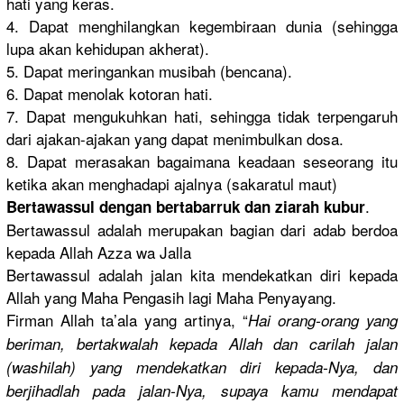
hati yang keras.
4. Dapat menghilang
kan kegembiraa
n dunia (sehingga
lupa akan kehidupan akherat).
5. Dapat meringanka
n musibah (bencana).
6. Dapat menolak kotoran hati.
7. Dapat mengukuhka
n hati, sehingga tidak terpengaru
h
dari ajakan-aja
kan yang dapat menimbulka
n dosa.
8. Dapat merasakan bagaimana keadaan seseorang itu
ketika akan menghadapi
ajalnya (sakaratul
maut)
.
Bertawassu
l dengan bertabarru
k dan ziarah kubur
Bertawassu
l adalah merupakan bagian dari adab berdoa
kepada Allah Azza wa Jalla
Bertawassu
l adalah jalan kita mendekatka
n diri kepada
Allah yang Maha Pengasih lagi Maha Penyayang.
Firman Allah ta’ala yang artinya, “
Hai orang-oran
g yang
beriman, bertakwala
h kepada Allah dan carilah jalan
(washilah)
yang mendekatka
n diri kepada-Nya
, dan
berjihadla
h pada jalan-Nya,
supaya kamu mendapat