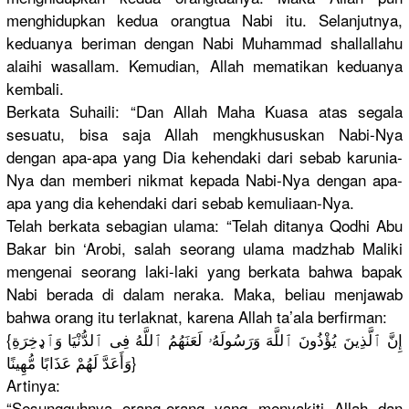
menghidupk
an kedua orangtua Nabi itu. Selanjutny
a,
keduanya beriman dengan Nabi Muhammad shallallah
u
alaihi wasallam. Kemudian, Allah mematikan keduanya
kembali.
Berkata Suhaili: “Dan Allah Maha Kuasa atas segala
sesuatu, bisa saja Allah mengkhusus
kan Nabi-Nya
dengan apa-apa yang Dia kehendaki dari sebab karunia-
Ny
a dan memberi nikmat kepada Nabi-Nya dengan apa-
apa yang dia kehendaki dari sebab kemuliaan-
Nya.
Telah berkata sebagian ulama: “Telah ditanya Qodhi Abu
Bakar bin ‘Arobi, salah seorang ulama madzhab Maliki
mengenai seorang laki-laki yang berkata bahwa bapak
Nabi berada di dalam neraka. Maka, beliau menjawab
bahwa orang itu terlaknat,
karena Allah ta’ala berfirman:
{إِنَّ ٱلَّذِينَ يُؤْذُونَ ٱللَّهَ وَرَسُولَه
ُۥ لَعَنَهُمُ
ٱللَّهُ فِى ٱلدُّنْيَا
وَٱډخِرَةِ
وَأَعَدَّ لَهُمْ عَذَابًا مُّهِينًا}
Artinya:
“Sesungguh
nya orang-oran
g yang menyakiti Allah dan