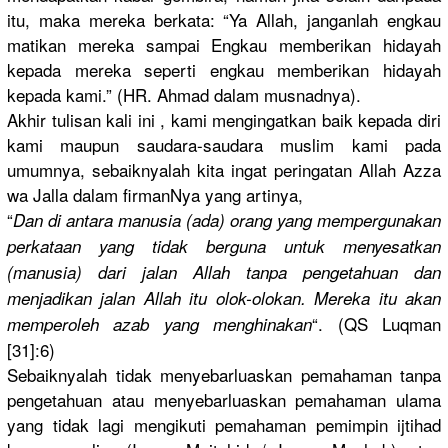
itu, maka mereka berkata: “Ya Allah, janganlah engkau
matikan mereka sampai Engkau memberikan
hidayah
kepada mereka seperti engkau memberikan
hidayah
kepada kami.” (HR. Ahmad dalam musnadnya)
.
Akhir tulisan kali ini , kami mengingatk
an baik kepada diri
kami maupun saudara-sa
udara muslim kami pada
umumnya, sebaiknyal
ah kita ingat peringatan
Allah Azza
wa Jalla dalam firmanNya yang artinya,
“
Dan di antara manusia (ada) orang yang memperguna
kan
perkataan yang tidak berguna untuk menyesatka
n
(manusia) dari jalan Allah tanpa pengetahua
n dan
menjadikan
jalan Allah itu olok-oloka
n. Mereka itu akan
“. (QS Luqman
memperoleh
azab yang menghinaka
n
[31]:6)
Sebaiknyal
ah tidak menyebarlu
askan pemahaman tanpa
pengetahua
n atau menyebarlu
askan pemahaman ulama
yang tidak lagi mengikuti pemahaman pemimpin ijtihad