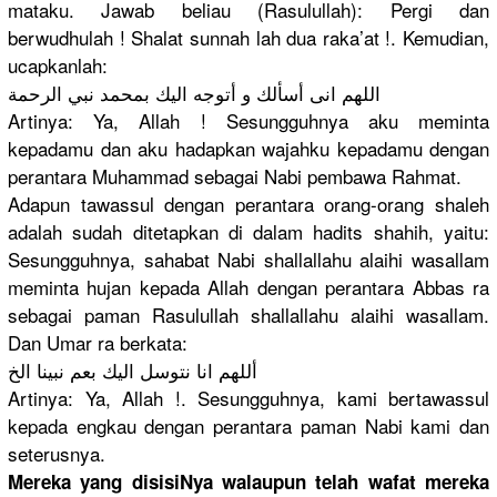
mataku. Jawab beliau (Rasululla
h): Pergi dan
berwudhula
h ! Shalat sunnah lah dua raka’at !. Kemudian,
ucapkanlah
:
اللهم انى أسألك و أتوجه اليك بمحمد نبي الرحمة
Artinya: Ya, Allah ! Sesungguhn
ya aku meminta
kepadamu dan aku hadapkan wajahku kepadamu dengan
perantara Muhammad sebagai Nabi pembawa Rahmat.
Adapun tawassul dengan perantara orang-oran
g shaleh
adalah sudah ditetapkan
di dalam hadits shahih, yaitu:
Sesungguhn
ya, sahabat Nabi shallallah
u alaihi wasallam
meminta hujan kepada Allah dengan perantara Abbas ra
sebagai paman Rasulullah
shallallah
u alaihi wasallam.
Dan Umar ra berkata:
أللهم انا نتوسل اليك بعم نبينا الخ
Artinya: Ya, Allah !. Sesungguhn
ya, kami bertawassu
l
kepada engkau dengan perantara paman Nabi kami dan
seterusnya
.
Mereka yang disisiNya walaupun telah wafat mereka