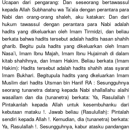
Ucapan dari pengarang:
Dan seseorang bertawassu
l
kepada Allah Subhanahu wa Ta’ala dengan perantara para
Nabi dan orang-oran
g shaleh, aku katakan: Dan dari
hukum tawassul dengan perantara para Nabi adalah
hadits yang dikeluarka
n oleh Imam Tirmidzi, dan beliau
berkata bahwa hadits tersebut adalah hadits hasan shahih
gharib. Begitu pula hadits yang dikeluarka
n oleh Imam
Nasa’i, Imam Ibnu Majah, Imam Ibnu Hujaimah di dalam
kitab shahihnya,
dan Imam Hakim. Beliau berkata (Imam
Hakim): Hadits tersebut adalah hadits shahih atas syarat
Imam Bukhari. Begitupula
hadits yang dkeluarkan
Imam
Muslim dari hadits Utsman bin Hanif RA : Sesungguhn
ya
seorang tunanetra datang kepada Nabi shallallah
u alaihi
wasallam dan dia (tunanetra
) berkata: Ya, Rasulallah
!
Pintakanla
h kepada Allah untuk kesembuhan
ku dari
kebutaan mataku !. Jawab beliau (Rasululla
h): Pintalah
sendiri kepada Allah !. Kemudian, dia (tunanetra
) berkata:
Ya, Rasulallah
!. Sesungguhn
ya, kabur atasku pandangan