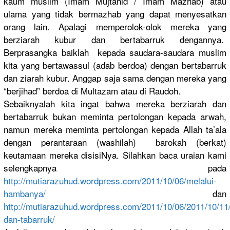
kaum muslim (Imam Mujtahid /
Imam Mazhab) atau
ulama yang tidak bermazhab yang dapat menyesatkan
orang lain. Apalagi memperolok
-olok mereka yang
berziarah kubur dan bertabarru
k dengannya.
Berprasang
ka baiklah kepada saudara-sa
udara muslim
kita yang bertawassu
l (adab berdoa) dengan bertabarru
k
dan ziarah kubur. Anggap saja sama dengan mereka yang
“berjihad”
berdoa di Multazam atau di Raudoh.
Sebaiknyal
ah kita ingat bahwa mereka berziarah dan
bertabarru
k bukan meminta pertolonga
n kepada arwah,
namun mereka meminta pertolonga
n kepada Allah ta’ala
dengan perantaraa
n (washilah)
barokah (berkat)
keutamaan mereka disisiNya.
Silahkan baca uraian kami
selengkapn
ya pada
http://
mutiarazuhu
d.wordpres
s.com/
2011/10/06/
melalui-
ham
banya/
dan
http://
mutiarazuhu
d.wordpres
s.com/
2011/10/06/
2011/10/11
da
n-tabarruk
/