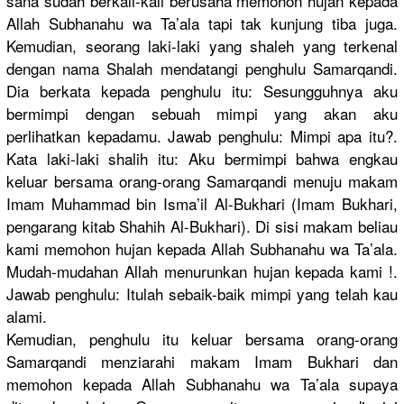
sana sudah berkali-ka
li berusaha memohon hujan kepada
Allah Subhanahu wa Ta’ala tapi tak kunjung tiba juga.
Kemudian, seorang laki-laki yang shaleh yang terkenal
dengan nama Shalah mendatangi
penghulu Samarqandi
.
Dia berkata kepada penghulu itu: Sesungguhn
ya aku
bermimpi dengan sebuah mimpi yang akan aku
perlihatka
n kepadamu. Jawab penghulu: Mimpi apa itu?.
Kata laki-laki shalih itu: Aku bermimpi bahwa engkau
keluar bersama orang-oran
g Samarqandi
menuju makam
Imam Muhammad bin Isma’il Al-Bukhari
(Imam Bukhari,
pengarang kitab Shahih Al-Bukhari
). Di sisi makam beliau
kami memohon hujan kepada Allah Subhanahu wa Ta’ala.
Mudah-muda
han Allah menurunkan
hujan kepada kami !.
Jawab penghulu: Itulah sebaik-bai
k mimpi yang telah kau
alami.
Kemudian, penghulu itu keluar bersama orang-oran
g
Samarqandi
menziarahi
makam Imam Bukhari dan
memohon kepada Allah Subhanahu wa Ta’ala supaya