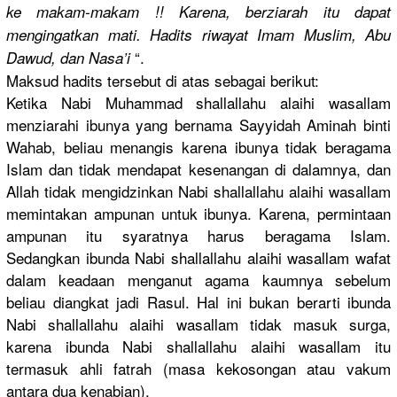
ke makam-maka
m !! Karena, berziarah itu dapat
mengingatk
an mati. Hadits riwayat Imam Muslim, Abu
“.
Dawud, dan Nasa’i
Maksud hadits tersebut di atas sebagai berikut:
Ketika Nabi Muhammad shallallah
u alaihi wasallam
menziarahi
ibunya yang bernama Sayyidah Aminah binti
Wahab, beliau menangis karena ibunya tidak beragama
Islam dan tidak mendapat kesenangan
di dalamnya, dan
Allah tidak mengidzink
an Nabi shallallah
u alaihi wasallam
memintakan
ampunan untuk ibunya. Karena, permintaan
ampunan itu syaratnya harus beragama Islam.
Sedangkan ibunda Nabi shallallah
u alaihi wasallam wafat
dalam keadaan menganut agama kaumnya sebelum
beliau diangkat jadi Rasul. Hal ini bukan berarti ibunda
Nabi shallallah
u alaihi wasallam tidak masuk surga,
karena ibunda Nabi shallallah
u alaihi wasallam itu
termasuk ahli fatrah (masa kekosongan
atau vakum
antara dua kenabian).