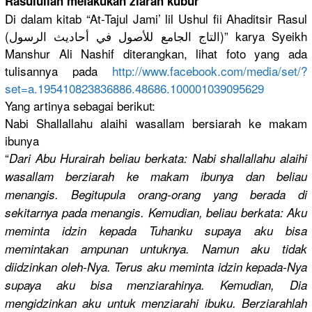
Rasulullah
melakukan ziarah kubur
Di dalam kitab “At-Tajul Jami’ lil Ushul fii Ahaditsir Rasul
(التاج الجامع للأصول في أحاديث الرسول)” karya Syeikh
Manshur Ali Nashif diterangka
n, lihat foto yang ada
tulisannya
pada
http://
www.faceboo
k.com/
media/set/
?
set=a.1954
1082383688
6.48686.10
0001039095
629
Yang artinya sebagai berikut:
Nabi Shallallah
u alaihi wasallam bersiarah ke makam
ibunya
“
Dari Abu Hurairah beliau berkata: Nabi shallallah
u alaihi
wasallam berziarah ke makam ibunya dan beliau
menangis. Begitupula
orang-oran
g yang berada di
sekitarnya
pada menangis. Kemudian, beliau berkata: Aku
meminta idzin kepada Tuhanku supaya aku bisa
memintakan
ampunan untuknya. Namun aku tidak
diidzinkan
oleh-Nya. Terus aku meminta idzin kepada-Nya
supaya aku bisa menziarahi
nya. Kemudian, Dia
mengidzink
an aku untuk menziarahi
ibuku. Berziarahl
ah