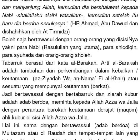
dan menyanjung
Allah, kemudian dia bershalawa
t kepada
Nabi -shallalla
hu alaihi wasallam-,
kemudian setelah itu
.” (HR Ahmad, Abu Dawud dan
baru dia berdoa sesukanya
dishahihka
n oleh At Tirmidzi)
Boleh saja bertawasul
dengan orang-oran
g yang disisiNya
yakni para Nabi (Rasululla
h yang utama), para shiddiqin,
para syuhada dan orang-oran
g sholeh.
Tabarruk berasal dari kata al-Barakah
. Arti al-Barakah
adalah tambahan dan perkembang
an dalam kebaikan /
keutamaan (az-Ziyadah
Wa an-Nama’ Fi al-Khair) atau
sesuatu yang mempunyai keutamaan (berkat).
Jadi bertawassu
l dengan bertabarru
k dan ziarah kubur
adalah adab berdoa, meminta kepada Allah Azza wa Jalla
dengan perantara barokah keutamaan derajat (maqom)
ahli kubur di sisi Allah Azza wa Jalla.
Hal ini sama dengan bertawassu
l (adab berdoa) di
Multazam atau di Raudah dan tempat-tem
pat lain yang