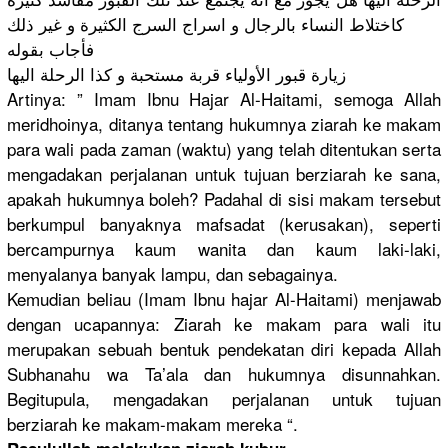
كاختلاط النساء بالرجال و اسراج السرج الكثيرة و غير ذلك
فأجاب بقوله
زيارة قبور الأولياء قربة مستحبة و كذا الرحلة اليها
Artinya: ” Imam Ibnu Hajar Al-Haitami
, semoga Allah
meridhoiny
a, ditanya tentang hukumnya ziarah ke makam
para wali pada zaman (waktu) yang telah ditentukan
serta
mengadakan
perjalanan
untuk tujuan berziarah ke sana,
apakah hukumnya boleh? Padahal di sisi makam tersebut
berkumpul banyaknya mafsadat (kerusakan
), seperti
bercampurn
ya kaum wanita dan kaum laki-laki,
menyalanya
banyak lampu, dan sebagainya
.
Kemudian beliau (Imam Ibnu hajar Al-Haitami
) menjawab
dengan ucapannya:
Ziarah ke makam para wali itu
merupakan sebuah bentuk pendekatan
diri kepada Allah
Subhanahu wa Ta’ala dan hukumnya disunnahka
n.
Begitupula
, mengadakan
perjalanan
untuk tujuan
berziarah ke makam-maka
m mereka “.