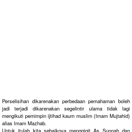
Perselisih
an dikarenaka
n perbedaan pemahaman boleh
jadi terjadi dikarenaka
n segelintir
ulama tidak lagi
mengikuti pemimpin ijtihad kaum muslim (Imam Mujtahid)
alias Imam Mazhab.
Untuk itulah kita sebaiknya menggigit As Sunnah dan