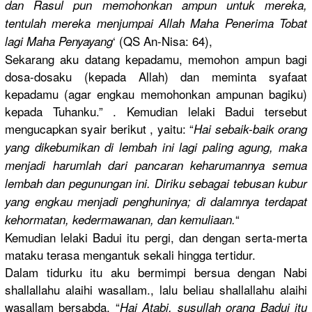
dan Rasul pun memohonkan
ampun untuk mereka,
tentulah mereka menjumpai Allah Maha Penerima Tobat
‘ (QS An-Nisa: 64),
lagi Maha Penyayang
Sekarang aku datang kepadamu, memohon ampun bagi
dosa-dosak
u (kepada Allah) dan meminta syafaat
kepadamu (agar engkau memohonkan
ampunan bagiku)
kepada Tuhanku.” . Kemudian lelaki Badui tersebut
mengucapka
n syair berikut , yaitu: “
Hai sebaik-bai
k orang
yang dikebumika
n di lembah ini lagi paling agung, maka
menjadi harumlah dari pancaran keharumann
ya semua
lembah dan pegunungan
ini. Diriku sebagai tebusan kubur
yang engkau menjadi penghuniny
a; di dalamnya terdapat
“
kehormatan
, kedermawan
an, dan kemuliaan.
Kemudian lelaki Badui itu pergi, dan dengan serta-mert
a
mataku terasa mengantuk sekali hingga tertidur.
Dalam tidurku itu aku bermimpi bersua dengan Nabi
shallallah
u alaihi wasallam.,
lalu beliau shallallah
u alaihi
wasallam bersabda, “
Hai Atabi, susullah orang Badui itu