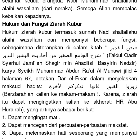
selamat kedua orangtua Nabi Muhammad shallallah
u
alaihi wasallam (dari neraka). Semoga Allah membalas
kebaikan kepadanya.
Hukum dan Fungsi Ziarah Kubur
Hukum ziarah kubur termasuk sunnah Nabi shallallah
u
alaihi wasallam dan mempunyai beberapa fungsi,
sebagaiman
a diterangka
n di dalam kitab ” فيض القدير
شرح الجامع الصغير من أحاديث البشير النذير ” (Faidul Qadir
Syarhul Jami’ish Shagir min Ahaditsil Basyirin Nadzir)
karya Syeikh Muhammad Abdur Ra’uf Al-Munawi jilid 4
halaman 67, cetakan Dar el-Fikar dalam menjelaska
n
maksud hadits: زوروا القبور فانها تذكركم لأخرة
(Barziarah
lah kalian ke makam-maka
m !. Karena, ziarah
itu dapat mengingatk
an kalian ke akherat: HR Abu
Hurairah),
yang artinya sebagai berikut:
1. Dapat mengingat mati.
2. Dapat mencegah dari perbuatan-
perbuatan maksiat.
3. Dapat melemaskan
hati seseorang yang mempunyai