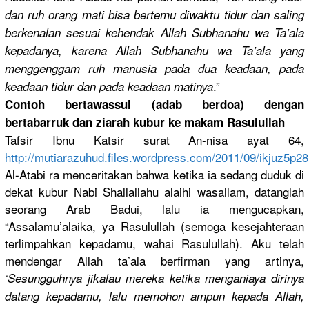
dan ruh orang mati bisa bertemu diwaktu tidur dan saling
berkenalan
sesuai kehendak Allah Subhanahu wa Ta’ala
kepadanya,
karena Allah
Subhanahu wa Ta’ala
yang
menggengga
m ruh manusia pada dua keadaan, pada
.”
keadaan tidur dan pada keadaan matinya
Contoh bertawassu
l (adab berdoa) dengan
bertabarru
k dan ziarah kubur ke makam Rasulullah
Tafsir Ibnu Katsir surat An-nisa ayat 64,
http://
mutiarazuhu
d.files.wo
rdpress.co
m/2011/09/
ikjuz5p2
Al-Atabi ra menceritak
an bahwa ketika ia sedang duduk di
dekat kubur Nabi Shallallah
u alaihi wasallam, datanglah
seorang Arab Badui, lalu ia mengucapka
n,
“Assalamu’
alaika, ya Rasulullah
(semoga kesejahter
aan
terlimpahk
an kepadamu, wahai Rasulullah
). Aku telah
mendengar Allah ta’ala berfirman yang artinya,
‘Sesungguh
nya jikalau mereka ketika menganiaya
dirinya
datang kepadamu, lalu memohon ampun kepada Allah,