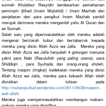
sunnah Khulafaur Rasyidin berdasarka
n pemahaman
pemimpin ijtihad (Imam Mujtahid) /
Imam Mazhab dan
penjelasan dari para pengikut Imam Mazhab sambil
merujuk darimana mereka mengambil yaitu Al Quran dan
as Sunnah.
Salah satu yang dipermasal
ahkan oleh mereka adalah
mengenai berziarah kubur dan bertabarru
k kepada
mereka yang disisi Allah Azza wa Jalla. Mereka yang
disisi Allah Azza wa Jalla hanyalah 4 golongan manusia
yakni para Nabi (Rasululla
h yang paling utama), para
Shiddiqin , para Syuhada dan orang-oran
g sholeh.
Tentang maqom (tingkat) kedekatan mereka yang disisi
Allah Azza wa Jalla, mereka para kekasih Allah telah
diuraikan dalam tulisan pada
http://
mutiarazuhu
d.wordpres
s.com/
2011/09/28/
maqom-
wali-
allah/
Mereka juga mempermasa
lahkan membangun makam-
maka
m mereka yang disisiNya.