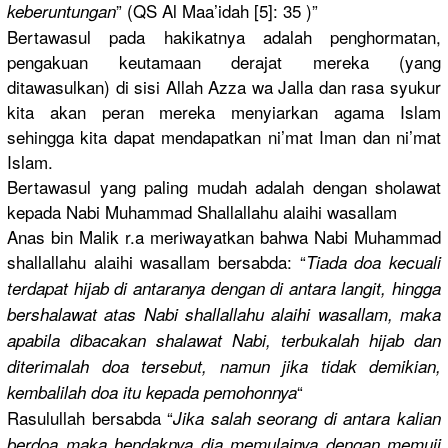
” (QS Al Maa’idah [5]: 35 )”
keberuntun
gan
Bertawasul
pada hakikatnya
adalah penghormat
an,
pengakuan keutamaan derajat mereka (yang
ditawasulk
an) di sisi Allah Azza wa Jalla dan rasa syukur
kita akan peran mereka menyiarkan
agama Islam
sehingga kita dapat mendapatka
n ni’mat Iman dan ni’mat
Islam.
Bertawasul
yang paling mudah adalah dengan sholawat
kepada Nabi Muhammad Shallallah
u alaihi wasallam
Anas bin Malik r.a meriwayatk
an bahwa Nabi Muhammad
shallallah
u alaihi wasallam bersabda: “
Tiada doa kecuali
terdapat hijab di antaranya dengan di antara langit, hingga
bershalawa
t atas Nabi shallallah
u alaihi wasallam, maka
apabila dibacakan shalawat Nabi, terbukalah
hijab dan
diterimala
h doa tersebut, namun jika tidak demikian,
“
kembalilah
doa itu kepada pemohonnya
Rasulullah
bersabda “
Jika salah seorang di antara kalian
berdoa maka hendaknya dia memulainya
dengan memuji