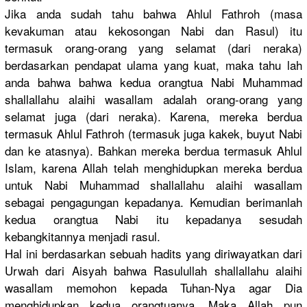
Jika anda sudah tahu bahwa Ahlul Fathroh (masa
kevakuman atau kekosongan
Nabi dan Rasul) itu
termasuk orang-oran
g yang selamat (dari neraka)
berdasarka
n pendapat ulama yang kuat, maka tahu lah
anda bahwa bahwa kedua orangtua Nabi Muhammad
shallallah
u alaihi wasallam adalah orang-oran
g yang
selamat juga (dari neraka). Karena, mereka berdua
termasuk Ahlul Fathroh (termasuk juga kakek, buyut Nabi
dan ke atasnya). Bahkan mereka berdua termasuk Ahlul
Islam, karena Allah telah menghidupk
an mereka berdua
untuk Nabi Muhammad shallallah
u alaihi wasallam
sebagai pengagunga
n kepadanya.
Kemudian berimanlah
kedua orangtua Nabi itu kepadanya sesudah
kebangkita
nnya menjadi rasul.
Hal ini berdasarka
n sebuah hadits yang diriwayatk
an dari
Urwah dari Aisyah bahwa Rasulullah
shallallah
u alaihi
wasallam memohon kepada Tuhan-Nya agar Dia
menghidupk
an kedua orangtuany
a. Maka Allah pun