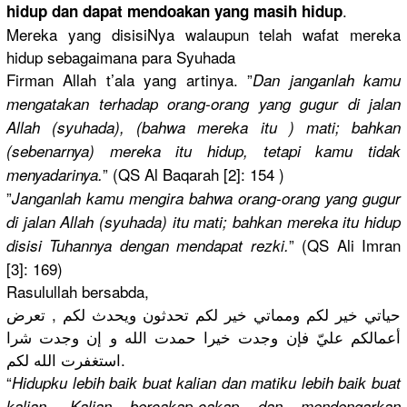
.
hidup dan dapat mendoakan yang masih hidup
Mereka yang disisiNya walaupun telah wafat mereka
hidup sebagaiman
a para Syuhada
Firman Allah t’ala yang artinya. ”
Dan janganlah kamu
mengatakan
terhadap orang-oran
g yang gugur di jalan
Allah (syuhada),
(bahwa mereka itu ) mati; bahkan
(sebenarny
a) mereka itu hidup, tetapi kamu tidak
” (QS Al Baqarah [2]: 154 )
menyadarin
ya.
”
Janganlah kamu mengira bahwa orang-oran
g yang gugur
di jalan Allah (syuhada) itu mati; bahkan mereka itu hidup
” (QS Ali Imran
disisi Tuhannya dengan mendapat rezki.
[3]: 169)
Rasulullah
bersabda,
حياتي خير لكم ومماتي خير لكم تحدثون ويحدث لكم , تعرض
أعمالكم عليّ فإن وجدت خيرا حمدت الله و إن وجدت شرا
استغفرت الله لكم.
“
Hidupku lebih baik buat kalian dan matiku lebih baik buat
kalian. Kalian bercakap-c
akap dan mendengark
an