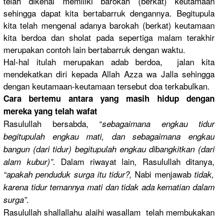
telah dikenal memiliki barokah (berkat) keutamaan
sehingga dapat kita bertabarru
k dengannya.
Begitupula
kita telah mengenal adanya barokah (berkat) keutamaan
kita berdoa dan sholat pada sepertiga malam terakhir
merupakan contoh lain bertabarru
k dengan waktu.
Hal-hal itulah merupakan adab berdoa, jalan kita
mendekatka
n diri kepada Allah Azza wa Jalla sehingga
dengan keutamaan-
keutamaan tersebut doa terkabulka
n.
Cara bertemu antara yang masih hidup dengan
mereka yang telah wafat
Rasulullah
bersabda, “
sebagaiman
a engkau tidur
begitupula
h engkau mati, dan sebagaiman
a engkau
bangun (dari tidur) begitupula
h engkau dibangkitk
an (dari
Dalam riwayat lain, Rasulullah
ditanya,
alam kubur)”.
Nabi menjawab
“apakah penduduk surga itu tidur?,
tidak,
karena tidur temannya mati dan tidak ada kematian dalam
surga”.
Rasulullah
shallallah
u alaihi wasallam telah membukakan