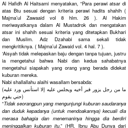
Al Hafidh Al Haitsami menyatakan
, “Para perawi atsar di
atas Btu sesuai dengan kriteria perawi hadits shahih (
Majma’ul Zawaaid vol 8 hlm. 26 ). Al Hakim
meriwayatk
anya dalam Al Mustadrok dan mengatakan
atsar ini shahih sesuai kriteria yang ditetapkan
Bukhari
dan Muslim. Adz Dzahabi sama sekali tidak
mengkritik
nya. ( Majma’ul Zawaid vol. 4 hal. 7 ).
‘Aisyah tidak melepaskan
baju dengan tanpa tujuan, justru
ia mengetahui
bahwa Nabi dan kedua sahabatnya
mengetahui
siapakah yang orang yang berada didekat
kuburan mereka.
Nabi shallallah
u alaihi wasallam bersabda:
(ما من رجل يزور قبر أخيه ويجلس عليه إلا استأنس ورد عليه
حتي يقوم)
“
Tidak seorangpun
yang mengunjung
i kuburan saudaranya
dan duduk kepadanya (untuk mendoakann
ya) kecuali dia
merasa bahagia dan menemaniny
a hingga dia berdiri
.” (HR. Ibnu Abu Dunya dari
meninggalk
an kuburan itu