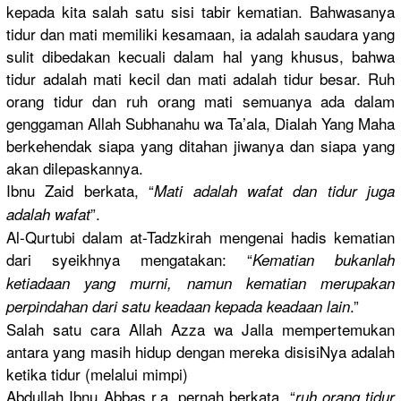
kepada kita salah satu sisi tabir kematian. Bahwasanya
tidur dan mati memiliki kesamaan, ia adalah saudara yang
sulit dibedakan kecuali dalam hal yang khusus, bahwa
tidur adalah mati kecil dan mati adalah tidur besar. Ruh
orang tidur dan ruh orang mati semuanya ada dalam
genggaman Allah Subhanahu wa Ta’ala, Dialah Yang Maha
berkehenda
k siapa yang ditahan jiwanya dan siapa yang
akan dilepaskan
nya.
Ibnu Zaid berkata, “
Mati adalah wafat dan tidur juga
”.
adalah wafat
Al-Qurtubi
dalam at-Tadzkir
ah mengenai hadis kematian
dari syeikhnya mengatakan
: “
Kematian bukanlah
ketiadaan yang murni, namun kematian merupakan
.”
perpindaha
n dari satu keadaan kepada keadaan lain
Salah satu cara Allah Azza wa Jalla mempertemu
kan
antara yang masih hidup dengan mereka disisiNya adalah
ketika tidur (melalui mimpi)
Abdullah Ibnu Abbas r.a. pernah berkata, “
ruh orang tidur