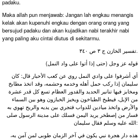
padaku.
Maka allah pun menjawab: Jangan lah engkau menangis
kelak akan kupenuhi engkau dengan orang orang yang
bersujud padaku dan akan kujadikan nabi terakhir nabi
yang paling aku cintai diutus di sekitarmu.
تفسير الخازن ج ٣ ص ٣٤٠.
ﻗﻮﻟﻪ ﻋﺰ ﻭﺟﻞ (ﺣﺘﻰ ﺇﺫا ﺃﺗﻮا ﻋﻠﻰ ﻭاﺩ اﻟﻨﻤﻞ)
ﺃﻱ ﺃﺷﺮﻓﻮا ﻋﻠﻰ ﻭاﺩﻱ اﻟﻨﻤﻞ ﺭﻭﻱ ﻋﻦ ﻛﻌﺐ اﻷﺣﺒﺎﺭ ﻗﺎﻝ: ﻛﺎﻥ
ﺳﻠﻴﻤﺎﻥ ﺇﺫا ﺭﻛﺐ ﺣﻤﻞ ﺃﻫﻠﻪ ﻭﺧﺪﻣﻪ ﻭﺣﺸﻤﻪ، ﻭﻗﺪ اﺗﺨﺬ ﻣﻄﺎﺑﺦ
ﻭﻣﺨﺎﺑﺰ ﻓﻴﻬﺎ ﺗﻨﺎﻧﻴﺮ اﻟﺤﺪﻳﺪ ﻭاﻟﻘﺪﻭﺭ اﻟﻌﻈﺎﻡ ﺗﺴﻊ ﻛﻞ ﻗﺪﺭ ﻋﺸﺮﺓ
ﻣﻦ اﻹﺑﻞ، ﻓﻴﻄﺒﺦ اﻟﻄﺒﺎﺧﻮﻥ ﻭﻳﺨﺒﺰ اﻟﺨﺒﺎﺯﻭﻥ ﻭﻫﻮ ﺑﻴﻦ اﻟﺴﻤﺎء
ﻭاﻷﺭﺽ ﻭاﺗﺨﺬ ﻣﻴﺎﺩﻳﻦ ﻟﻠﺪﻭاﺏ ﻓﺘﺠﺮﻱ ﺑﻴﻦ ﻳﺪﻳﻪ ﻭاﻟﺮﻳﺢ ﺗﻬﻮﻱ ﺑﻪ
ﻓﺴﺎﺭ ﻣﻦ ﺇﺻﻄﺨﺮ ﻳﺮﻳﺪ اﻟﻴﻤﻦ ﻓﺴﻠﻚ ﻋﻠﻰ ﻣﺪﻳﻨﺔ اﻟﺮﺳﻮﻝ ﺻﻠﻰ
اﻟﻠﻪ ﻋﻠﻴﻪ ﻭﺳﻠﻢ ﻓﻘﺎﻝ ﺳﻠﻴﻤﺎﻥ:
ﻫﺬﻩ ﺩاﺭ ﻫﺠﺮﺓ ﻧﺒﻲ ﻳﻜﻮﻥ ﻓﻲ ﺁﺧﺮ اﻟﺰﻣﺎﻥ ﻃﻮﺑﻰ ﻟﻤﻦ ﺁﻣﻦ ﺑﻪ،