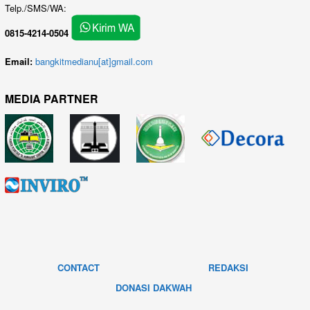
Telp./SMS/WA:
0815-4214-0504
Email:
bangkitmedianu[at]gmail.com
MEDIA PARTNER
CONTACT
REDAKSI
DONASI DAKWAH