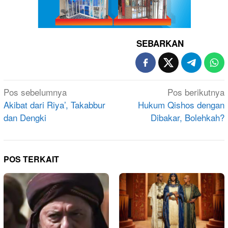
SEBARKAN
Navigasi
Pos sebelumnya
Pos berikutnya
pos
Akibat dari Riya’, Takabbur
Hukum Qishos dengan
dan Dengki
Dibakar, Bolehkah?
POS TERKAIT