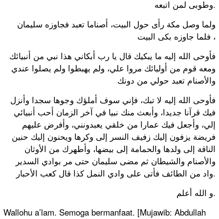
ﻭﻃﻮﺑﻰ ﻟﻤﻦ اﺗﺒﻌﻪ.
ﻭﻟﻤﺎ ﻭﺻﻞ ﻣﻜﺔ ﺭﺃﻯ ﺣﻮﻝ اﻟﺒﻴﺖ، ﺃﺻﻨﺎﻣﺎ ﺗﻌﺒﺪ ﻓﺠﺎﻭﺯﻩ ﺳﻠﻴﻤﺎﻥ
ﻓﻠﻤﺎ ﺟﺎﻭﺯﻩ ﺑﻜﻰ اﻟﺒﻴﺖ ،
ﻓﺄﻭﺣﻰ اﻟﻠﻪ ﺇﻟﻴﻪ ﻣﺎ ﻳﺒﻜﻴﻚ ﻗﺎﻝ ﻳﺎ ﺭﺏ ﺃﺑﻜﺎﻧﻲ ﻫﺬا ﻧﺒﻲ ﻣﻦ ﺃﻧﺒﻴﺎﺋﻚ
ﻭﻣﻌﻪ ﻗﻮﻡ ﻣﻦ ﺃﻭﻟﻴﺎﺋﻚ ﻣﺮﻭا ﻋﻠﻲ، ﻭﻟﻢ ﻳﻬﺒﻄﻮا ﻭﻟﻢ ﻳﺼﻠﻮا ﻋﻨﺪﻱ
ﻭاﻷﺻﻨﺎﻡ ﺗﻌﺒﺪ ﺣﻮﻟﻲ ﻣﻦ ﺩﻭﻧﻚ
ﻓﺄﻭﺣﻰ اﻟﻠﻪ ﺇﻟﻴﻪ ﻻ ﺗﺒﻚ، ﻓﺈﻧﻲ ﺳﻮﻑ ﺃﻣﻠﺆﻙ ﻭﺟﻮﻫﺎ ﺳﺠﺪا ﻭﺃﻧﺰﻝ
ﻓﻴﻚ ﻗﺮﺁﻧﺎ ﺟﺪﻳﺪا، ﻭﺃﺑﻌﺚ ﻣﻨﻚ ﻧﺒﻴﺎ ﻓﻲ ﺁﺧﺮ اﻟﺰﻣﺎﻥ ﺃﺣﺐ ﺃﻧﺒﻴﺎﺋﻲ
ﺇﻟﻲ، ﻭﺃﺟﻌﻞ ﻓﻴﻚ ﻋﻤﺎﺭا ﻣﻦ ﺧﻠﻘﻲ ﻳﻌﺒﺪﻭﻧﻨﻲ، ﻭﺃﻓﺮﺽ ﻋﻠﻴﻬﻢ
ﻓﺮﻳﻀﺔ ﻳﺰﻓﻮﻥ ﺇﻟﻴﻚ ﺯﻓﻴﻒ اﻟﻨﺴﺮ ﺇﻟﻰ ﻭﻛﺮﻫﺎ ﻭﻳﺤﻨﻮﻥ ﺇﻟﻴﻚ ﺣﻨﻴﻦ
اﻟﻨﺎﻗﺔ ﺇﻟﻰ ﻭﻟﺪﻫﺎ ﻭاﻟﺤﻤﺎﻣﺔ ﺇﻟﻰ ﺑﻴﻀﻬﺎ، ﻭﺃﻃﻬﺮﻙ ﻣﻦ اﻷﻭﺛﺎﻥ
ﻭاﻷﺻﻨﺎﻡ ﻭاﻟﺸﻴﻄﺎﻥ ﺛﻢ ﻣﻀﻰ ﺳﻠﻴﻤﺎﻥ ﺣﺘﻰ ﻣﺮ ﺑﻮاﺩﻱ اﻟﺴﺪﻳﺮ
ﻭاﺩ ﻣﻦ اﻟﻄﺎﺋﻒ ﻓﺄﺗﻰ ﻋﻠﻰ ﻭاﺩﻱ اﻟﻨﻤﻞ ﻛﺬا ﻗﺎﻝ ﻛﻌﺐ اﻷﺣﺒﺎﺭ.
و الله أعلم.
Wallohu a’lam. Semoga bermanfaat. [Mujawib: Abdullah