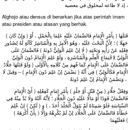
، إذ لا طاعة لمخلوق في معصية
Alghojo atau densus di benarkan jika atas perintah imam
atau presiden atau atasan yang berhak.
( وَإِنْ كَانَ ) قَتَلَهَا ( بِأَمْرِ الْإِمَامِ فَالضَّمَانُ عَلَيْهِ عَلِمَا بِالْحَمْلِ ، أَوْ
جَهِلَا ) ؛ لِأَنَّ الْبَحْثَ عَلَيْهِ ، وَهُوَ الْآمِرُ بِهِ وَالْمُبَاشِرُ كَآلَةٍ لَهُ لِصُدُورِ
فِعْلِهِ عَنْ رَأْيِهِ وَبَحْثِهِ ( لَا إنْ عَلِمَ الْوَلِيُّ دُونَهُ ) فَالضَّمَانُ عَلَى
الْوَلِيِّ لِاجْتِمَاعِ الْعِلْمِ وَالْمُبَاشَرَةِ ، وَلَوْ عَلِمَ الْإِمَامُ دُونَ الْوَلِيِّ
فَالضَّمَانُ عَلَى الْإِمَامِ كَمَا فُهِمَ مِنْ كَلَامِهِ بِالْأَوْلَى ( وَلَوْ قَتَلَهَا جَلَّادُ
الْإِمَامِ فَكَالْوَلِيِّ ) فِي أَنَّهُ ( يَضْمَنُ إنْ عَلِمَ دُونَ الْإِمَامِ ) – وَقِيلَ لَا
وَيَضْمَنُ الْإِمَامُ إنْ عَلِمَ دُونَهُ ،
ﻭَﻓِﻌْﻞُ ﺟَﻠَّﺎﺩٍ ( ﻣِﻦْ ﻗَﺘْﻞٍ ﺃَﻭْ ﺟَﻠْﺪٍ ) ﺑِﺄَﻣْﺮِ ﺇﻣَﺎﻡٍ ﻛَﻔِﻌْﻠِﻪِ ( ﺃَﻱْ ﺍﻟْﺈِﻣَﺎﻡِ
ﻓَﺎﻟﻀَّﻤَﺎﻥُ ﻗَﻮَﺩًﺍ ﺃَﻭْ ﻣَﺎﻟًﺎ ﻋَﻠَﻴْﻪِ ﺩُﻭﻥَ ﺍﻟْﺠَﻠَّﺎﺩِ ؛ ﻟِﺄَﻧَّﻪُ ﺁﻟَﺘُﻪُ ﻭَﻟَﺎ ﺑُﺪَّ ﻣِﻨْﻪُ ﻓِﻲ
ﺍﻟﺴِّﻴَﺎﺳَﺔِ ﻓَﻠَﻮْ ﺿَﻤِﻨَﺎﻩُ ﻟَﻢْ ﻳَﺘَﻮَﻝَّ ﺍﻟْﺠَﻠْﺪَ ﺃَﺣَﺪٌ ، ) ﻭَ ( ﻟَﻜِﻦْ ) ﺇﻥْ ﻋُﻠِﻢَ
ﺧَﻄَﺄَﻩُ ﻓَﺎﻟﻀَّﻤَﺎﻥُ ﻋَﻠَﻰ ﺍﻟْﺠَﻠَّﺎﺩِ ﺇﻥْ ﻟَﻢْ ﻳُﻜْﺮِﻫْﻪُ ﻭَﺇِﻟَّﺎ ( ﺑِﺄَﻥْ ﺃَﻛْﺮَﻫَﻪُ )
ﻓَﻌَﻠَﻴْﻬِﻤَﺎ (