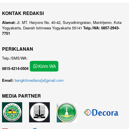
KONTAK REDAKSI
Alamat:
Jl. MT. Haryono No. 40-42, Suryodiningratan, Mantrijeron, Kota
Yogyakarta, Daerah Istimewa Yogyakarta 55141
Telp./WA: 0857-2943-
7751
PERIKLANAN
Telp./SMS/WA:
0815-4214-0504
Email:
bangkitmedianu[at]gmail.com
MEDIA PARTNER