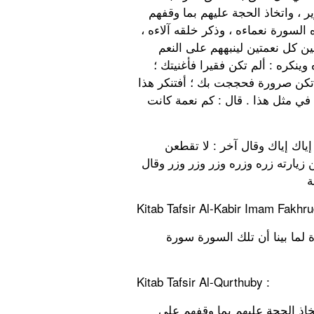
ير ، واتخاذ الحجة عليهم بما وقفهم
ه السورة نعماءه ، وذكر خلقه آلاءه
ن كل نعمتين لينبههم على النعم
ينكره : ألم تكن فقيرا فأغنيتك ؛
لم تكن صرورة فحججت بك ؛ أفتنكر هذا
! ي مثل هذا . قال : كم نعمة كانت
وقال آخر : لا تقتلي مسلما إن كنت مسلمة إياك من دمه إياك إياك وقال آخر : لا تقطعن
يارته زره وزره وزر وزر وزر وقال
Kitab Tafsir Al-Kabir Imam Fakhru
ة لما بينا أن تلك السورة سورة
Kitab Tafsir Al-Qurthuby :
اتخاذ الحجة عليهم بما وقفهم على