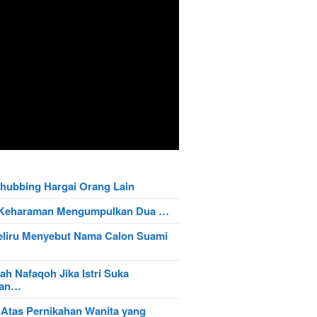
hubbing Hargai Orang Lain
t Keharaman Mengumpulkan Dua …
eliru Menyebut Nama Calon Suami
ah Nafaqoh Jika Istri Suka
wan…
 Atas Pernikahan Wanita yang