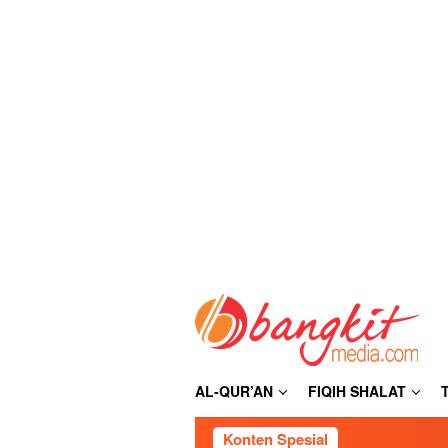
Loncat
ke
konten
AL-QUR’AN
FIQIH SHALAT
Konten Spesial