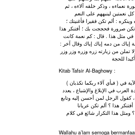
ة نعماءه ، وذكر خلقه آلاءه ، ثم
ل نعمتين لينبههم على النعم
ينكره : ألم تكن فقيرا فأغنيتك ؛
لم تكن صرورة فحججت بك ؛ أفتنكر هذا
! ي مثل هذا . قال : كم نعمة كانت
ة إياك من دمه إياك إياك وقال آخر
تملن من زيارته زره وزره وزر وزر
Kitab Tafsir Al-Baghowy :
( فبأي آلاء ربكما تكذبان ) أيها الثقلان ، يريد من هذه الأشياء المذكورة . وكرر هذه الآية في
ة العرب في الإبلاغ والإشباع ، يعدد
، كقول الرجل لمن أحسن إليه وتابع
أفتنكر هذا ؟ ألم تكن عريانا
؟ ومثل هذا التكرار شائع في كلام
Wallahu a’lam semoga bermanfa