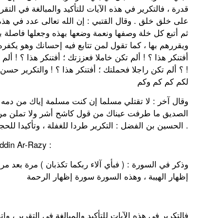
قدرة ، فالتكرير في هذه الآيات للتأكيد والمبالغة في التقر
على خلق خلق . وقال القتبي : إن الله تعالى عدد في هذ ،
ثم أتبع كل خلة وصفها ونعمة وضعها بهذه وجعلها فاصلة بي
ويقررهم بها ، كما تقول لمن تتابع فيه إحسانك وهو يكفره و
أفتنكر هذا ؟ ! ألم تكن خاملا فعززتك ؛ أفتنكر هذا ؟ ! أ
؟ ألم تكن راجلا فحملتك ؛ أفتنكر هذا ؟ ! والتكرير حسن ف
لكم كم كم وكم
الصديق ما طرفت عيناك من قول كاشح أشر ولا تملن من ز
الحسين بن الفضل : التكرير طردا للغفلة ، وتأكيدا للحجة .
ddin Ar-Razy :
وذكر في السورة : ( فبأي آلاء ربكما تكذبان ) مرة بعد مر
إظهار الهيبة ، وهذه السورة سورة إظهار الرحمة
فالتكرير في هذه الآيات للتأكيد والمبالغة في التقرير ، و