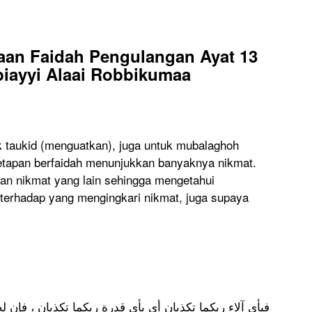
aan Faidah Pengulangan Ayat 13
iayyi Alaai Robbikumaa
k taukid (menguatkan), juga untuk mubalaghoh
etapan berfaidah menunjukkan banyaknya nikmat.
an nikmat yang lain sehingga mengetahui
terhadap yang mengingkari nikmat, juga supaya
فبأي آلاء ربكما تكذبان أي بأي قدرة ربكما تكذبان ، فإن