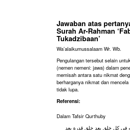
Jawaban atas pertany
Surah Ar-Rahman ‘Fab
Tukadzibaan’
Wa’alaikumussalaam Wr. Wb.
Pengulangan tersebut selain untu
(nemen nemeni: jawa) dalam pen
memisah antara satu nikmat deng
berharganya nikmat dan mencela 
tidak lupa.
Referensi:
Dalam Tafsir Qurthuby
 له في كل خلق بعد خلق قدرة بعد