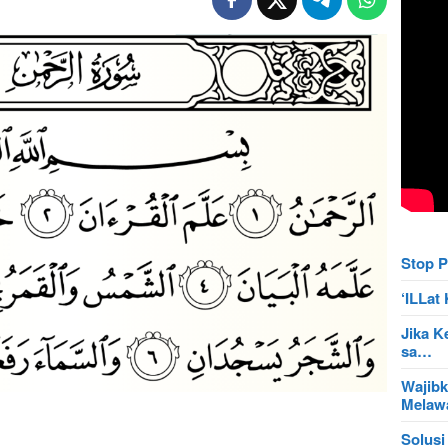
Stop P
‘ILLa
Jika K
sa…
Wajibk
Mela
Solusi