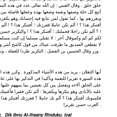
خلق خلق . وقال القتبي : إن الله تعالى عدد في هذه السور
أتبع كل خلة وصفها ونعمة وضعها بهذه وجعلها فاصلة بين ك
ويقررهم بها ، كما تقول لمن تتابع فيه إحسانك وهو يكفره و
أفتنكر هذا ؟ ! ألم تكن خاملا فعززتك ؛ أفتنكر هذا ؟ ! أ
؟ ألم تكن راجلا فحملتك ؛ أفتنكر هذا ؟ ! والتكرير حسن ف
لكم كم كم وكموقال آخر : لا تقتلي مسلما إن كنت مسلم :
لا تقطعن الصديق ما طرفت عيناك من قول كاشح أشر ولا 
وزر وقال الحسين بن الفضل : التكرير طردا للغفلة ، وتأكيدا للحجة .
هذه السورة تقريرا للنعمة وتأكيدا في التذكير بها على عاد
على الخلق آلاءه ويفصل بين كل نعمتين بما ينبههم عليها 
عليه بالأيادي وهو ينكرها ويكفرها : ألم تكن فقيرا فأغنيتك 
فكسوتك أفتنكر هذا ؟ ألم تك خاملا ؟ فعززتك أفتنكر هذا 
العرب حسن تقريرا .
at.
,
Dik Ibnu Al-Ihsany Rinduku
Ical