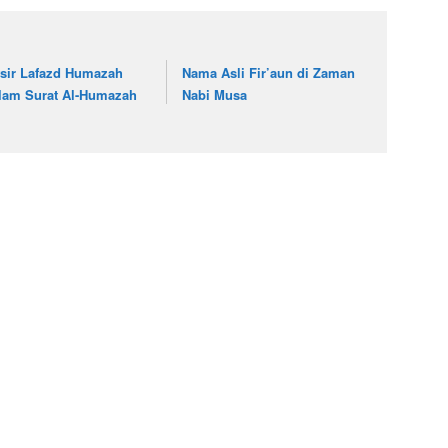
fsir Lafazd Humazah
Nama Asli Fir’aun di Zaman
lam Surat Al-Humazah
Nabi Musa