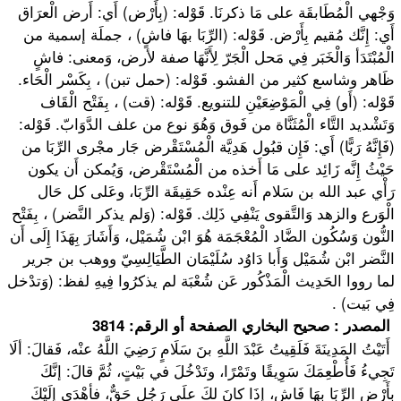
وَجْهي الْمُطَابقَة على مَا ذكرنَا. قَوْله: (بِأَرْض) أَي: أَرض الْعرَاق
أَي: إِنَّك مُقيم بِأَرْض. قَوْله: (الرِّبَا بهَا فاشٍ) ، جملَة إسمية من
الْمُبْتَدَأ وَالْخَبَر فِي مَحل الْجَرّ لِأَنَّهَا صفة لأرض، وَمعنى: فاشٍ
ظَاهر وشاسع كثير من الفشو. قَوْله: (حمل تبن) ، بِكَسْر الْحَاء.
قَوْله: (أَو) فِي الْمَوْضِعَيْنِ للتنويع. قَوْله: (قت) ، بِفَتْح الْقَاف
وَتَشْديد التَّاء الْمُثَنَّاة من فَوق وَهُوَ نوع من علف الدَّوَابّ. قَوْله:
(فَإِنَّهُ رَبًّا) أَي: فَإِن قبُول هَدِيَّة الْمُسْتَقْرض جَار مجْرى الرِّبَا من
حَيْثُ إِنَّه زَائِد على مَا أَخذه من الْمُسْتَقْرض، وَيُمكن أَن يكون
رَأْي عبد الله بن سَلام أَنه عِنْده حَقِيقَة الرِّبَا، وعَلى كل حَال
الْوَرع والزهد وَالتَّقوى يَنْفِي ذَلِك. قَوْله: (وَلم يذكر النَّضر) ، بِفَتْح
النُّون وَسُكُون الضَّاد الْمُعْجَمَة هُوَ ابْن شُمَيْل، وَأَشَارَ بِهَذَا إِلَى أَن
النَّضر ابْن شُمَيْل وَأَبا دَاوُد سُلَيْمَان الطَّيَالِسِيّ ووهب بن جرير
لما رووا الحَدِيث الْمَذْكُور عَن شُعْبَة لم يذكرُوا فِيهِ لفظ: (وَتدْخل
فِي بَيت) .
المصدر : صحيح البخاري الصفحة أو الرقم: 3814
أَتَيْتُ المَدِينَةَ فَلَقِيتُ عَبْدَ اللَّهِ بنَ سَلَامٍ رَضِيَ اللَّهُ عنْه، فَقالَ: ألَا
تَجِيءُ فَأُطْعِمَكَ سَوِيقًا وتَمْرًا، وتَدْخُلَ في بَيْتٍ، ثُمَّ قالَ: إنَّكَ
بأَرْضٍ الرِّبَا بهَا فَاشٍ، إذَا كانَ لكَ علَى رَجُلٍ حَقٌّ، فأهْدَى إلَيْكَ