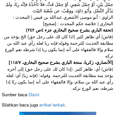
حِمْلَ تِبْنٍ، أوْ حِمْلَ شَعِيرٍ، أوْ حِمْلَ قَتٍّ، فلا تَأْخُذْهُ فإنَّه رِبًا، ولَمْ
يَذْكُرِ النَّضْرُ، وأَبُو دَاوُدَ، ووَهْبٌ، عن شُعْبَةَ البَيْتَ
الراوي : أبو موسى الأشعري عبدالله بن قيس | المحدث :
البخاري | خلاصة حكم المحدث : [صحيح]
(تحفة الباري بشرح صحيح البخاري جزء ٤ص ٢٤٢)
(فاش) أي ظاهر كثير (اذا كان لك على رجل حق) الخ يؤخذ من
مطابقة الحديث للترجمة وقوله:فإنه ربا لعله رأي عبد الله بن
سلام وإلا فالفقهاء على أنه إنما يكون ربا إذا شرطه نعم الورع
تركه
[الأنصاري، زكريا، منحة الباري بشرح صحيح البخاري، ١١٨/٧]
(فاش) أي: ظاهر كثير. (إذا كان لك على رجل حق) إلى آخره
يؤخذ منه مطابقة الحديث للترجمة. وقوله: (فإنه ربا) أي: لعله
رأي عبد الله بن سلام، وإلا فالفقهاء على أنه إنما يكون ربًا إذا
شرطه، نعم الورع تركه.
Sumber baca
Disini
Silahkan baca juga
artikel terkait
.