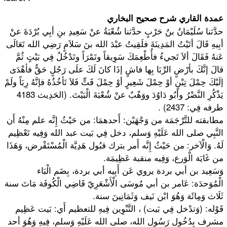
عمدة القاري شرح صحيح البخاري
حدَّثنا سُلَيْمَانُ بنُ حَرْبٍ حدَّثنا شُعْبَةُ عنْ سَعِيدِ بنِ أبِي بُرْدَةَ عنْ
أبِيهِ قَالَ أتَيْتُ المَدِينَةَ فلَقِيتُ عبْدَ الله بنَ سَلاَمٍ رَضِي الله تَعَالَى
عَنهُ فَقَالَ ألاَ تَجيءُ فأُطْعِمَكَ سَوِيقاً وتَمْرَاً وتَدْخُلُ فِي بَيْتٍ ثُمَّ
قالَ إنَّكَ بأرْضٍ الرِّبَا بِها فاشٍ إذَا كانَ لَكَ علَى رَجُلٍ حَقٌّ فأهْدَى
إلَيْكَ حِمْلَ تِبْنٍ أوْ حِمْلَ شَعِيرٍ أوْ حِمْلَ قَتٍّ فَلاَ تَأخُذُهُ فإنَّهُ رِبَاً ولَمْ
يَذْكُرِ النَّضْرُ وأبُو دَاوُدَ ووَهْبٌ عنْ شُعْبَةَ الْبَيْتَ. (الحَدِيث 4183
طرفه فِي: 2437) .
مطابقته للتَّرْجَمَة من وَجْهَيْن: أَحدهمَا: من حَيْثُ إِنَّه علم مِنْهُ أَن
النَّبِي صلى الله عَلَيْهِ وَسلم، دخل فِي بَيت عبد الله وَفِيه تَعْظِيم
لَهُ. وَالْآخر: من حَيْثُ إِنَّه أَمر بترك قبُول هَدِيَّة الْمُسْتَقْرض، وَهَذَا
من غَايَة الْوَرع، وَفِيه منقبة عَظِيمَة.
وَسَعِيد بن أبي بردة يروي عَن أَبِيه أبي بردة، بِضَم الْبَاء
الْمُوَحدَة: عَامر بن أبي مُوسَى الْأَشْعَرِيّ قَاضِي الْكُوفَة مَاتَ سنة
ثَلَاث وَمِائَة وَهُوَ ابْن نَيف وَثَمَانِينَ سنة.
قَوْله: (وَتدْخل فِي بَيت) ، التَّنْوِين فِيهِ للتعظيم أَي: بَيت عَظِيم
مشرف بِدُخُول رَسُول الله، صلى الله عَلَيْهِ وَسلم، فِيهِ وَهُوَ أحد