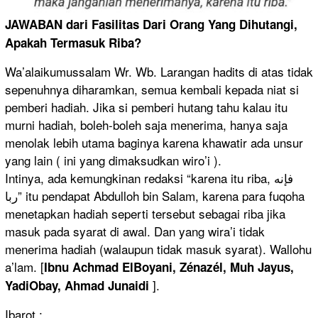
JAWABAN dari Fasilitas Dari Orang Yang Dihutangi,
Apakah Termasuk Riba?
Wa’alaikumussalam Wr. Wb. Larangan hadits di atas tidak
sepenuhnya diharamkan, semua kembali kepada niat si
pemberi hadiah. Jika si pemberi hutang tahu kalau itu
murni hadiah, boleh-boleh saja menerima, hanya saja
menolak lebih utama baginya karena khawatir ada unsur
yang lain ( ini yang dimaksudkan wiro’i ).
Intinya, ada kemungkinan redaksi “karena itu riba, فإنه
ربا” itu pendapat Abdulloh bin Salam, karena para fuqoha
menetapkan hadiah seperti tersebut sebagai riba jika
masuk pada syarat di awal. Dan yang wira’i tidak
menerima hadiah (walaupun tidak masuk syarat). Wallohu
a’lam. [
Ibnu Achmad ElBoyani, Zénazél, Muh Jayus,
].
YadiObay, Ahmad Junaidi
Ibarot :