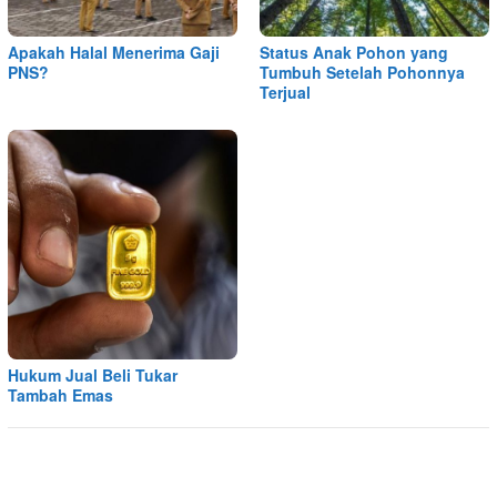
Apakah Halal Menerima Gaji
Status Anak Pohon yang
PNS?
Tumbuh Setelah Pohonnya
Terjual
Hukum Jual Beli Tukar
Tambah Emas