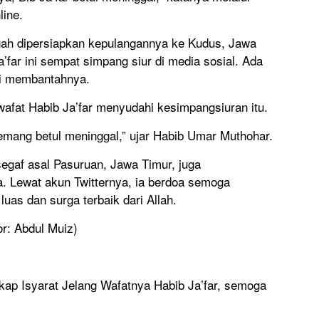
line.
ngah dipersiapkan kepulangannya ke Kudus, Jawa
’far ini sempat simpang siur di media sosial. Ada
i membantahnya.
wafat Habib Ja’far menyudahi kesimpangsiuran itu.
emang betul meninggal,” ujar Habib Umar Muthohar.
gaf asal Pasuruan, Jawa Timur, juga
. Lewat akun Twitternya, ia berdoa semoga
as dan surga terbaik dari Allah.
or: Abdul Muiz)
ap Isyarat Jelang Wafatnya Habib Ja’far, semoga