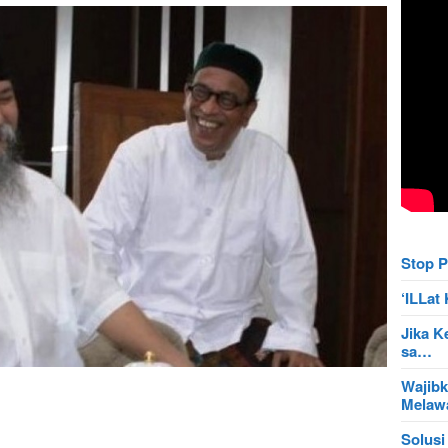
Stop P
‘ILLa
Jika K
sa…
Wajibk
Mela
Solusi