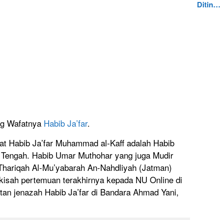
Ditin
ng Wafatnya
Habib Ja’far
.
kat Habib Ja’far Muhammad al-Kaff adalah Habib
Tengah. Habib Umar Muthohar yang juga Mudir
 Thariqah Al-Mu’yabarah An-Nahdliyah (Jatman)
isah pertemuan terakhirnya kepada NU Online di
tan jenazah Habib Ja’far di Bandara Ahmad Yani,