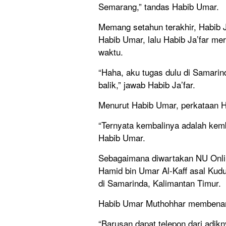
Semarang,” tandas Habib Umar.
Memang setahun terakhir, Habib J
Habib Umar, lalu Habib Ja’far me
waktu.
“Haha, aku tugas dulu di Samarin
balik,” jawab Habib Ja’far.
Menurut Habib Umar, perkataan Ha
“Ternyata kembalinya adalah kembal
Habib Umar.
Sebagaimana diwartakan NU Onlin
Hamid bin Umar Al-Kaff asal Kudu
di Samarinda, Kalimantan Timur.
Habib Umar Muthohhar membenark
“Barusan dapat telepon dari adikn