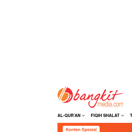
Loncat
ke
konten
AL-QUR’AN
FIQIH SHALAT
Konten Spesial