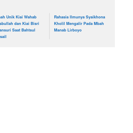
sah Unik Kiai Wahab
Rahasia Ilmunya Syaikhona
sbullah dan Kiai Bisri
Kholil Mengalir Pada Mbah
ansuri Saat Bahtsul
Manab Lirboyo
sail