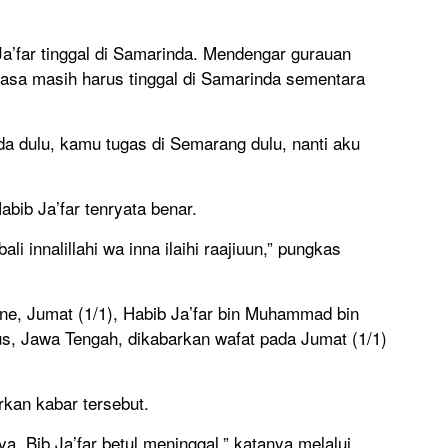
a’far tinggal di Samarinda. Mendengar gurauan
rasa masih harus tinggal di Samarinda sementara
da dulu, kamu tugas di Semarang dulu, nanti aku
bib Ja’far tenryata benar.
i innalillahi wa inna ilaihi raajiuun,” pungkas
e, Jumat (1/1), Habib Ja’far bin Muhammad bin
s, Jawa Tengah, dikabarkan wafat pada Jumat (1/1)
an kabar tersebut.
ya, Bib Ja’far betul meninggal,” katanya melalui