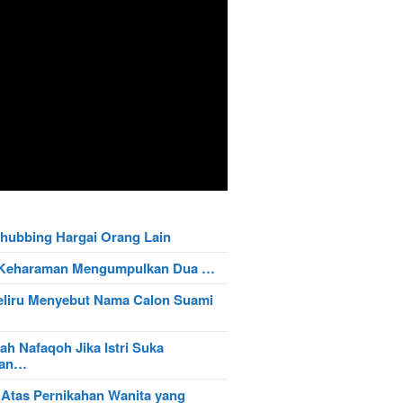
hubbing Hargai Orang Lain
t Keharaman Mengumpulkan Dua …
eliru Menyebut Nama Calon Suami
ah Nafaqoh Jika Istri Suka
wan…
 Atas Pernikahan Wanita yang