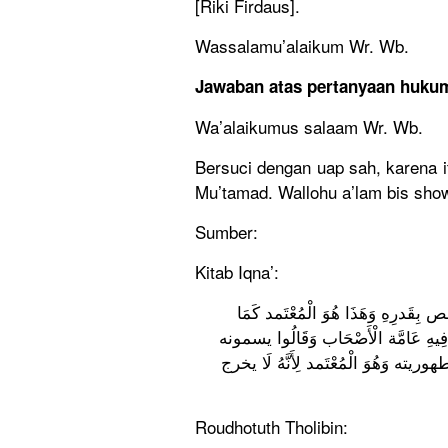
[Riki Firdaus].
Wassalamu’alaikum Wr. Wb.
Jawaban atas pertanyaan huku
Wa’alaikumus salaam Wr. Wb.
Bersuci dengan uap sah, karena i
Mu’tamad. Wallohu a’lam bis sho
Sumber:
Kitab Iqna’:
وَكَذَا لَا يرد عَلَيْهِ أَيْضا رشح بخار ا
صَححهُ النَّوَوِيّ فِي مَجْمُوعه وَغَيره 
بخارا أَو رشحا لَا مَاء على الْإِطْلَاق وَل
Roudhotuth Tholibin: