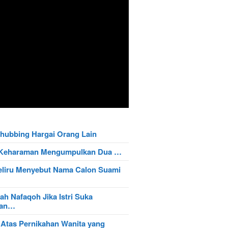
hubbing Hargai Orang Lain
t Keharaman Mengumpulkan Dua …
eliru Menyebut Nama Calon Suami
ah Nafaqoh Jika Istri Suka
wan…
 Atas Pernikahan Wanita yang