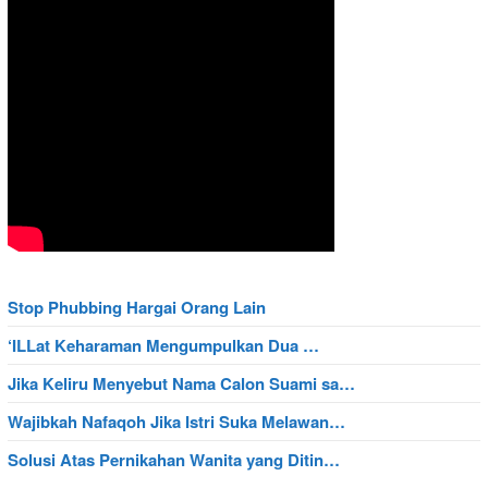
Stop Phubbing Hargai Orang Lain
‘ILLat Keharaman Mengumpulkan Dua …
Jika Keliru Menyebut Nama Calon Suami sa…
Wajibkah Nafaqoh Jika Istri Suka Melawan…
Solusi Atas Pernikahan Wanita yang Ditin…