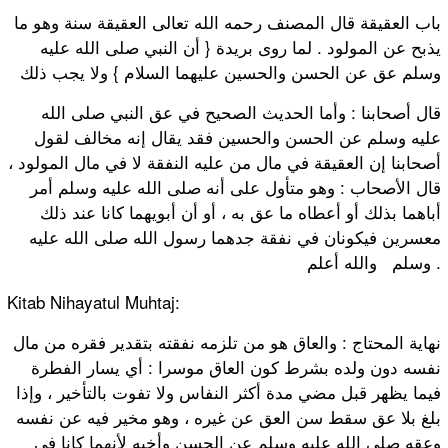
باب العقيقة قال المصنف رحمه الله تعالى العقيقة سنة وهو ما
يذبح عن المولود . لما روى بريدة { أن النبي صلى الله عليه
وسلم عق عن الحسن والحسين عليهما السلام } ولا يجب ذلك
قال أصحابنا : وأما الحديث الصحيح في عق النبي صلى الله
عليه وسلم عن الحسن والحسين فقد يقال إنه مخالف لقول
أصحابنا إن العقيقة في مال من عليه النفقة لا في مال المولود ،
قال الأصحاب : وهو متأول على أنه صلى الله عليه وسلم أمر
أباهما بذلك أو أعطاه ما عق به ، أو أن أبويهما كانا عند ذلك
معسرين فيكونان في نفقة جدهما رسول الله صلى الله عليه
وسلم والله أعلم .
Kitab Nihayatul Muhtaj:
نهاية المحتاج : والعاق هو من تلزمه نفقته بتقدير فقره من مال
نفسه دون ولده بشرط كون العاق موسرا : أي يسار الفطرة
فيما يظهر قبل مضي مدة أكثر النفاس ولا تفوت بالتأخير ، وإذا
بلغ بلا عق سقط سن العق عن غيره ، وهو مخير فيه عن نفسه
وعقه صلى الله عليه وسلم عن الحسن وأخيه لأنهما كانا في