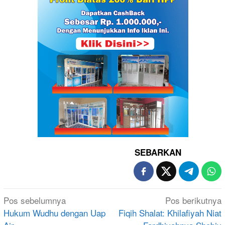
SEBARKAN
Navigasi
Pos sebelumnya
Pos berikutnya
pos
Hukum Wudhu dengan Uap
Fiqih Shalat: Khilafiyah Niat