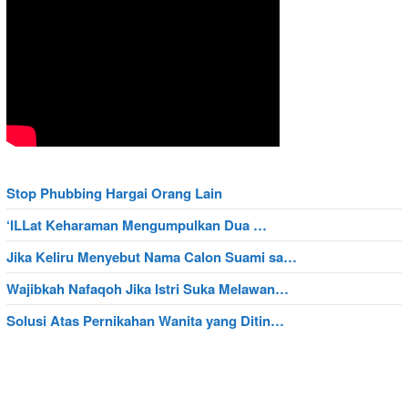
Stop Phubbing Hargai Orang Lain
‘ILLat Keharaman Mengumpulkan Dua …
Jika Keliru Menyebut Nama Calon Suami sa…
Wajibkah Nafaqoh Jika Istri Suka Melawan…
Solusi Atas Pernikahan Wanita yang Ditin…