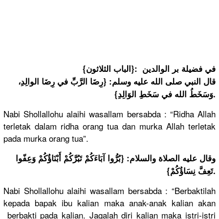
{الباب الثلاثون}: في فضيلة بر الوالدين
قال النبي صلى الله عليه وسلم: {رِضَا الرَّبِّ في رِضَا الوالِدِ،
وَسَخَطُ الله في سَخَطِ الوَالِدِ}.
Nabi Shollallohu alaihi wasallam bersabda : “Ridha Allah
terletak dalam ridha orang tua dan murka Allah terletak
pada murka orang tua”.
وقال عليه الصلاة والسلام: {بُرُّوا آبَاءَكُمْ تَبُرَّكُمْ أَبْنَاؤُكُمْ وَعِفّوا
تَعِفَّ نِسَاؤُكُمْ}.
Nabi Shollallohu alaihi wasallam bersabda : “Berbaktilah
kepada bapak ibu kalian maka anak-anak kalian akan
berbakti pada kalian. Jagalah diri kalian maka istri-istri