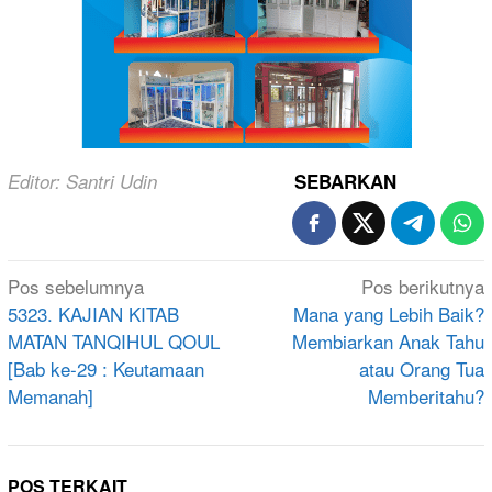
Editor: Santri Udin
SEBARKAN
Navigasi
Pos sebelumnya
Pos berikutnya
pos
5323. KAJIAN KITAB
Mana yang Lebih Baik?
MATAN TANQIHUL QOUL
Membiarkan Anak Tahu
[Bab ke-29 : Keutamaan
atau Orang Tua
Memanah]
Memberitahu?
POS TERKAIT