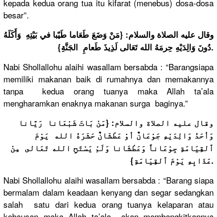
kepada kedua orang tua itu kifarat (menebus) dosa-dosa
besar”.
وقال عليه الصلاة والسلام: {مَنْ وَضَعَ طَعَاما طَيّبا في بَيْتِهِ وَأَكَلَهُ
دُونَ وَالِدَيْهِ حِرمَهُ الله تَعَالى لَذِيذَ طَعامِ الجَنَّةِ}.
Nabi Shollallohu alaihi wasallam bersabda : “Barangsiapa
memiliki makanan baik di rumahnya dan memakannya
tanpa kedua orang tuanya maka Allah ta’ala
mengharamkan enaknya makanan surga baginya.”
وقال عليه الصلاة والسلام: {مَنْ بَاتَ شَبْعَانا رَيَّانا
وَأحَدُ وَالِدَيْهِ جَوْعَانٌ أوْ عَطْشَانٌ حَشَرَهُ الله يَوْمَ
ٱلقِيَامَةِ جِوْعَاناً وَعَطْشَانا وَلَمْ يَسْتَحِ الله تَعَالى مِنْ
عَذَابِهِ يَوْمَ ٱلقِيَامَةِ}.
Nabi Shollallohu alaihi wasallam bersabda : “Barang siapa
bermalam dalam keadaan kenyang dan segar sedangkan
salah satu dari kedua orang tuanya kelaparan atau
kehausan maka Allah ta’ala akan membangkitkannya