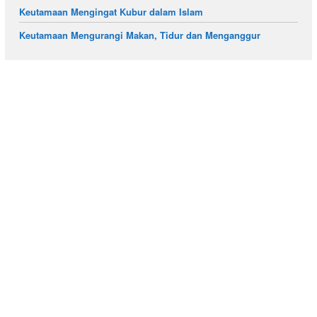
Keutamaan Mengingat Kubur dalam Islam
Keutamaan Mengurangi Makan, Tidur dan Menganggur