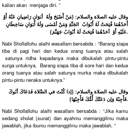
kalian akan menjaga diri. ”
وقال عليه الصلاة والسلام: {مَنْ أَصْبَحَ وَلَهُ أبَوَانِ رَاضِيانِ عَنْهُ أَوْ
أَحَدُهُمَا فُتِحَتْ لَهُ أَبْوَابُ الجَنَّةِ وَمَنْ أمْسَى وَلَهُ أَبَوَانِ سَاخِطَانِ
عَلَيْهِ أَوْ أحَدُهُمَا فُتِحَتْ لَهُ أبْوَابُ جَهَنَّمَ}.
Nabi Shollallohu alaihi wasallam bersabda : “Barang siapa
tiba di pagi hari dan kedua orang tuanya atau salah
satunya ridha kepadanya maka dibukalah pintu-pintu
surga untuknya. Barang siapa tiba di sore hari dan kedua
orang tuanya atau salah satunya murka maka dibukalah
pintu-pintu neraka untuknya.”
وقال عليه الصلاة والسلام: {إذا كُنْتَ في الصَّلاة فَدَعَاكَ أبُوكَ
فَأَجِبْهُ وَإن دَعَتْكَ أُمُّكَ فَأَجِبْهَا}.
Nabi Shollallohu alaihi wasallam bersabda : “Jika kamu
sedang sholat (sunat) dan ayahmu memanggilmu maka
jawablah, jika ibumu memanggilmu maka jawablah. ”