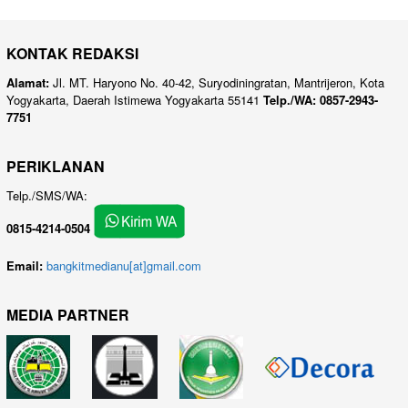
KONTAK REDAKSI
Alamat:
Jl. MT. Haryono No. 40-42, Suryodiningratan, Mantrijeron, Kota
Yogyakarta, Daerah Istimewa Yogyakarta 55141
Telp./WA: 0857-2943-
7751
PERIKLANAN
Telp./SMS/WA:
0815-4214-0504
Email:
bangkitmedianu[at]gmail.com
MEDIA PARTNER