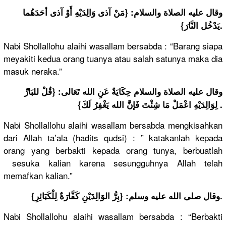
وقال عليه الصلاة والسلام: {مَنْ آذى وَالِدَيْهِ أَوْ آذى أحَدَهُما
يَدْخُل النَّارَ}.
Nabi Shollallohu alaihi wasallam bersabda : “Barang siapa
meyakiti kedua orang tuanya atau salah satunya maka dia
masuk neraka.”
وقال عليه الصلاة والسلام حِكَايَةٌ عَنِ الله تَعَالى: {قُلْ للبَارِّ
لِوَالِدَيْهِ اعْمَلْ مَا شِئْتَ فَإنَّ الله يَغْفِرُ لَكَ}.
Nabi Shollallohu alaihi wasallam bersabda mengkisahkan
dari Allah ta’ala (hadits qudsi) : ” katakanlah kepada
orang yang berbakti kepada orang tunya, berbuatlah
sesuka kalian karena sesungguhnya Allah telah
memafkan kalian.”
وقال صلى الله عليه وسلم: {بِرُّ الوَالِدَيْنِ كَفَّارَةٌ لِلْكَبَائِرِ}.
Nabi Shollallohu alaihi wasallam bersabda : “Berbakti